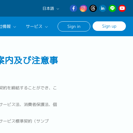
日本語
English
Sign up
社情報
サービス
Sign in
日本語
繁體中文
サルタントに相談する
案内及び注意事
ンセリングサービス
ージ
契約を締結することができ、こ
サービス法、消費者保護法、個
サービス標準契約（サンプ