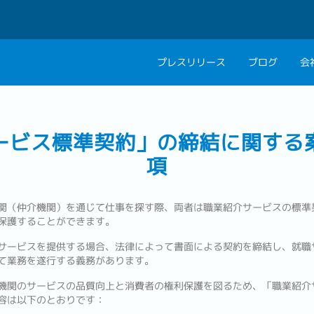
プレスリリース
ブログ
会
会社概要
キャリアコン
ービス標準契約」の締結に関する
私たちの考え方
キャリアカウ
項
グループ代表メッセ
採用情報
関（仲介機関）を通じて仕事を探す際、両者は職業紹介サービスの標準
保護することができます。
サービスを提供する場合、法律によって書面による契約を締結し、就職
て業務を遂行する義務があります。
機関のサービスの品質向上と消費者の権利保護を図るため、「職業紹介
容は以下のとおりです：