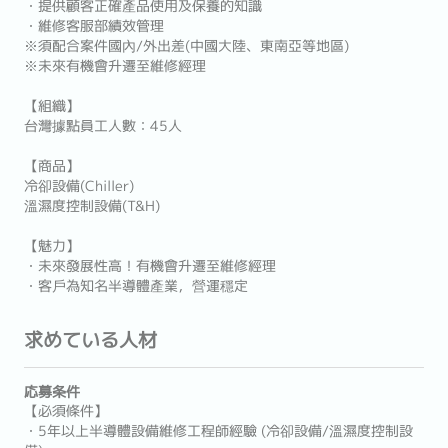
・提供顧客正確產品使用及保養的知識
・維修客服部績效管理
※須配合案件國內/外出差(中國大陸、東南亞等地區)
※未來有機會升遷至維修經理
【組織】
台灣據點員工人數：45人
【商品】
冷卻設備(Chiller)
溫濕度控制設備(T&H)
【魅力】
・未來發展性高！有機會升遷至維修經理
・客戶為知名半導體產業，營運穩定
求めている人材
応募条件
【必須條件】
・5年以上半導體設備維修工程師經驗 (冷卻設備/溫濕度控制設