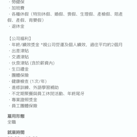
・勞健保
・加班費
・各種休假（特別休假、婚假、喪假、生理假、產檢假、陪產
假、產假、育嬰假）
・退休金
【公司福利】
・年終/績效獎金 *視公司營運及個人績效，過往平均約2個月
・出差津貼
・交通津貼
・伙食津貼 (含於薪資內)
・生日禮金
・團體保險
・健康檢查 (1次/年)
・進修訓練、外語學習補助
・不定期聚餐與員工休閒活動、年終尾牙
・專業證照獎金
・員工團體保險
雇用形態
全職
就業時間