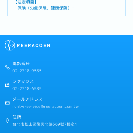
【法定項目】
ンジニア・其他(機械)工程師
各種書類作成、など・将来キャリア⇒顧客向けに最適な
・保険（労働保険、健康保険）
システム・サービスを提案し、受注活動牽引するプロセ
・残業代
スエンジニアへのキャリアがあり▶受注後の設計業務・
・各休暇（有給休暇、慶弔休暇、生理休暇、産前産後休
客先対応・打合せ、フローシート、配置設計、配管設
暇、妊娠検査休暇、出産の付き添い休暇、育児休暇）
計、手配調達設計、構造設計、現場工事の技術対応、各
・退職金
種書類作成、など・将来キャリア⇒納入案件の設計リー
ダーとしてプロジェクトをマネージメントできるエンジ
【会社独自の福利厚生】
ニアへのキャリアがあり※国内外合わせて出張が月1～2
・食事手当
回程度あります。【組織】・配属先：計画グループもし
・社員旅行（例：タイ）
くは設計グループ・合計部門：約30名 【魅力】・
・昇給制度
電話番号
2024年にかけて半導体需要が伸び、売り上げも安定して
・賞与（年1回、平均2～3カ月前後）
おります！・日本の半導体関連事業の技術も習得ができ
02-2718-9585
・出張手当
ます！
・社員食事会
ファックス
02-2718-6585
メールアドレス
rcntw-service@reeracoen.com.tw
住所
台北市松山區復興北路369號7樓之1