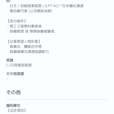
備)
・日文／初級商業程度 (JLPT N2) *日本總社溝通
・需自備汽車 (公司補助油資)
【加分條件】
・理工工程學科畢業者
・具備管理 或 帶領後輩經驗者
【企業期望人物形象】
・負責任、團隊合作感
・具備領導及溝通協調能力
英語
C/日常會話程度
その他言語
-
その他
福利厚生
【法定項目】