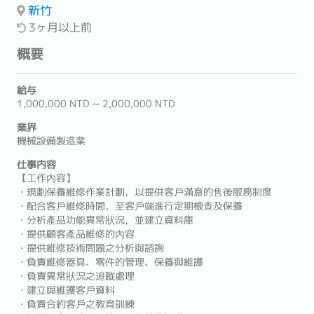
新竹
3ヶ月以上前
概要
給与
1,000,000 NTD ~ 2,000,000 NTD
業界
機械設備製造業
仕事内容
【工作內容】
・規劃保養維修作業計劃，以提供客戶滿意的售後服務制度
・配合客戶維修時間，至客戶端進行定期檢查及保養
・分析產品功能異常狀況，並建立資料庫
・提供顧客產品維修的內容
・提供維修技術問題之分析與諮詢
・負責維修器具、零件的管理、保養與維護
・負責異常狀況之追蹤處理
・建立與維護客戶資料
・負責合約客戶之教育訓練