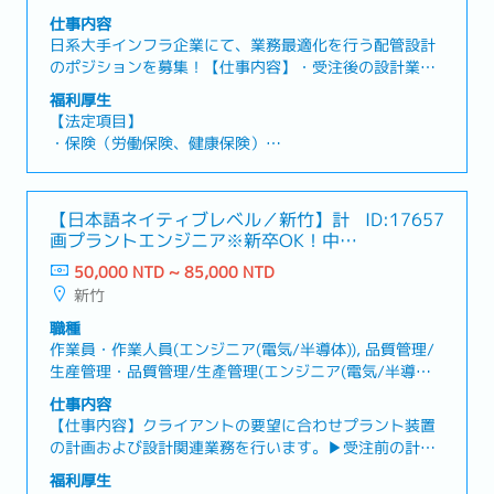
体)), サービス/セールスエンジニア・服務/業務工程師(エ
仕事内容
ンジニア(電気/半導体)), その他(電気/半導体)エンジニ
日系大手インフラ企業にて、業務最適化を行う配管設計
ア・其他(電機/半導體)工程師, 機械設計・機械設計, 電子
のポジションを募集！【仕事内容】・受注後の設計業
機械設計・電子機械設計, サービス/セールスエンジニ
務・配管CADオペレータ、スペースマネージメント、な
福利厚生
ア・服務/業務工程師(エンジニア(機械)), その他(機械)エ
ど建設現場での設計業務を経験後に下記設計業務を習得
【法定項目】
ンジニア・其他(機械)工程師, 商品/生産技術開発・商品/
していく。・客先対応・打合せ、フローシート、配置設
・保険（労働保険、健康保険）
生產技術開發
計、配管設計、手配調達設計、構造設計、現場工事の技
・残業代
術対応、各種書類作成。・将来、納入案件の設計リーダ
・各休暇（有給休暇、慶弔休暇、生理休暇、産前産後休
ーとしてプロジェクトをマネージメントできるエンジニ
暇、妊娠検査休暇、出産の付き添い休暇、育児休暇）
【日本語ネイティブレベル／新竹】計
ID:17657
アを目指したい人は優遇。【組織】・合計部門：約30
・退職金
画プラントエンジニア※新卒OK！中国
名 ・配属先：計画グループもしくは設計グループ【魅
語必須※－日系半導体関連産業
力】・2025年にかけて半導体需要が伸び、売り上げも安
50,000 NTD ~ 85,000 NTD
【会社独自の福利厚生】
定しております！・日本の半導体関連事業の技術も習得
新竹
・食事手当
ができます！
・社員旅行（例：タイ）
職種
・昇給制度
作業員・作業人員(エンジニア(電気/半導体)), 品質管理/
・賞与（年1回、平均2～3カ月前後）
生産管理・品質管理/生產管理(エンジニア(電気/半導
・出張手当
体)), サービス/セールスエンジニア・服務/業務工程師(エ
仕事内容
・社員食事会
ンジニア(電気/半導体)), その他(電気/半導体)エンジニ
【仕事内容】クライアントの要望に合わせプラント装置
ア・其他(電機/半導體)工程師, 機械設計・機械設計, 電子
の計画および設計関連業務を行います。▶受注前の計画
機械設計・電子機械設計, サービス/セールスエンジニ
業務・客先引合対応・打合せ、システム検討、物量積
福利厚生
ア・服務/業務工程師(エンジニア(機械)), その他(機械)エ
算、原価計算、フローシート、配置設計、仕様書作成、