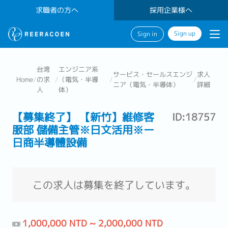
求職者の方へ
採用企業様へ
Sign up
Sign in
台湾
エンジニア系
サービス・セールスエンジ
求人
Home
/
の求
/
（電気・半導
/
/
ニア（電気・半導体）
詳細
人
体）
【募集終了】 【新竹】維修客
ID:18757
服部 儲備主管※日文活用※ー
日商半導體設備
この求人は募集を終了しています。
1,000,000 NTD ~ 2,000,000 NTD