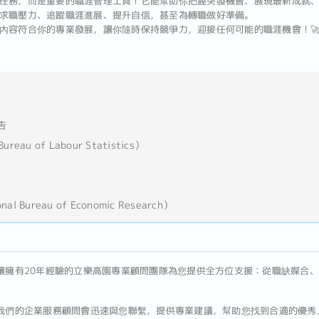
任務，而是重要的職涯管理工具！它能幫助你把握突發機會、展現最新成就
求職壓力、追蹤職涯進展、提升自信，甚至為轉職做好準備。
內容符合你的專業發展，讓你隨時保持競爭力，迎接任何可能的職涯機會！
報告
eau of Labour Statistics）
 Bureau of Economic Research）
讓擁有20年經驗的立樂高園專業顧問團隊為您提供全方位支援：從職缺媒合、面試
我們的企業服務顧問會迅速與您聯繫，提供專業建議，幫助您找到合適的優秀