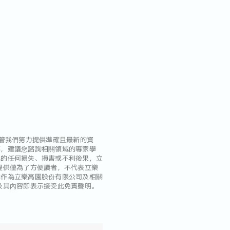
管我們努力提供準確且最新的資
導，建議您諮詢相關領域的專家學
成的任何損失、損害或不利後果，立
提供僅為了方便讀者，不代表立樂
能作為立樂高園股份有限公司及相關
及其內容即表示接受此免責聲明。