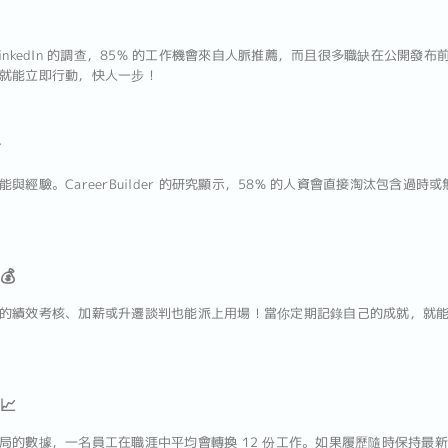
inkedIn 的調查，85% 的工作機會來自人脈推薦，而且很多職缺在公開發
就能立即行動，快人一步！

經驗。CareerBuilder 的研究顯示，58% 的人資會直接淘汰包含過
💰
的績效考核、加薪或升遷談判也能派上用場！當你定期記錄自己的成就，就
📈
局的數據，一名員工在職涯中平均會轉換 12 份工作。如果履歷隨時保持最