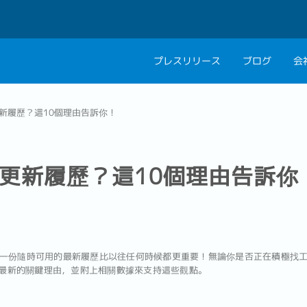
プレスリリース
ブログ
会
会社概要
キャリアコン
新履歷？這10個理由告訴你！
私たちの考え方
キャリアカウ
グループ代表メッセ
更新履歷？這10個理由告訴你
採用情報
一份隨時可用的最新履歷比以往任何時候都更重要！無論你是否正在積極找
履歷最新的關鍵理由，並附上相關數據來支持這些觀點。