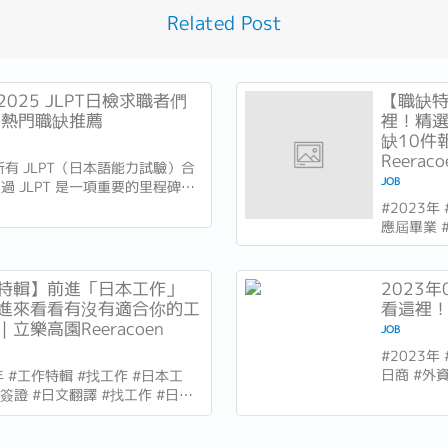
Related Post
025 JLPT日檢求職者們
【職缺
大熱門職缺推薦
裡！精
缺10件
Reeraco
喜所有 JLPT（日本語能力試驗）合
JOB
過 JLPT 是一項重要的里程碑，
職業生涯開啟更多可能性。臺灣與
#2023年
易往來密切，文化交流頻繁，是雙
應屆畢業 
發展的理想地點。如果您剛在
日文 #日
 2月拿到 JLPT 成績，不妨看看以
件以上！每
 大熱門職缺，探索適合自己的職涯
礎?想進入
特輯】前進「日本工作」
2023
...
項起薪優
進來看看有沒有適合你的工
看這裡！｜
赴日進行訓
立樂高園Reeracoen
JOB
#2023年
日商 #外資
年 #工作特輯 #找工作 #日本工
高園 ★全
勞簽證 #日文翻譯 #找工作 #日本
5件！ 找
日文 #日商 #立樂高園 ★全職缺超
2023年
件以上！每日更新5件！ 想前進日