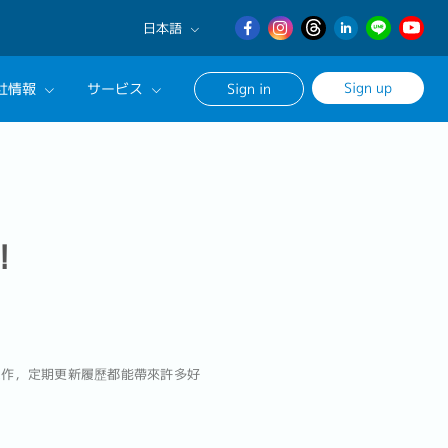
日本語
English
Sign up
社情報
サービス
Sign in
日本語
繁體中文
サルタントに相談する
ンセリングサービス
ージ
！
工作，定期更新履歷都能帶來許多好