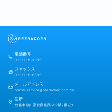
本工作嗎
來看看有
系知名餐
電話番号
02-2718-9585
ファックス
02-2718-6585
メールアドレス
rcntw-service@reeracoen.com.tw
住所
台北市松山區復興北路369號7樓之1