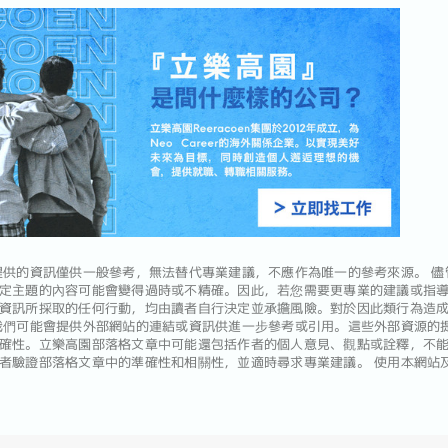
供的資訊僅供一般參考，無法替代專業建議，不應作為唯一的參考來源。 儘
定主題的內容可能會變得過時或不精確。因此，若您需要更專業的建議或指
資訊所採取的任何行動，均由讀者自行決定並承擔風險。對於因此類行為造
我們可能會提供外部網站的連結或資訊供進一步參考或引用。這些外部資源的
確性。立樂高園部落格文章中可能還包括作者的個人意見、觀點或詮釋，不
者驗證部落格文章中的準確性和相關性，並適時尋求專業建議。 使用本網站