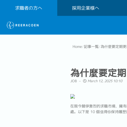
求職者の方へ
採用企業様へ
Home
/
記事一覧
/
為什麼要定期更
為什麼要定期
JOB
March 12, 2025 10:10
在現今競爭激烈的求職市場，擁有
處。以下是 10 個值得你保持