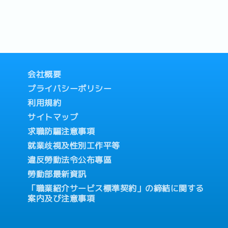
的工作，也可以直接來向顧問做
>立即諮詢<< ▼目次...
会社概要
プライバシーポリシー
利用規約
サイトマップ
求職防騙注意事項
就業歧視及性別工作平等
違反勞動法令公布專區
勞動部最新資訊
「職業紹介サービス標準契約」の締結に関する
案内及び注意事項