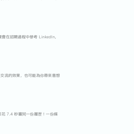
會在招聘過程中參考 LinkedIn，
脈交流的效果，也可能為你帶來意想
花 7.4 秒審閱一份履歷！一份條