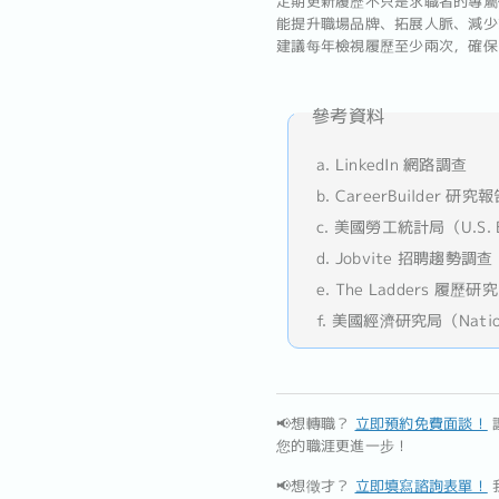
定期更新履歷不只是求職者的專屬
能提升職場品牌、拓展人脈、減少
建議每年檢視履歷至少兩次，確保
參考資料
a. LinkedIn 網路調查
b. CareerBuilder 研究
c. 美國勞工統計局（U.S. Bur
d. Jobvite 招聘趨勢調查
e. The Ladders 履歷研究
f. 美國經濟研究局（National
📢想轉職？
立即預約免費面談！
您的職涯更進一步！
📢想徵才？
立即填寫諮詢表單！