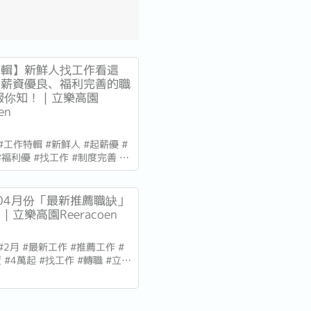
特輯】新鮮人找工作看這
選薪資優良、福利完善的職
報你知！｜立樂高園
en
 #工作特輯 #新鮮人 #起薪優 #
#福利優 #找工作 #制度完善 #
商 #立樂高園 ★全職缺超過400
日更新5件！ 有一點日文基
日商的新鮮人們，為您精選10
年04月份「最新推薦職缺」
、制度完善，甚至可能有機會能
立樂高園Reeracoen
練的超優工作給您！ ▼目次...
 #2月 #最新工作 #推薦工作 #
 #4萬起 #找工作 #轉職 #立樂
職缺超過400件以上！每日更新
工作?轉職?趕緊來立樂高園看看
4月份有什麼推薦職缺吧? 如果沒