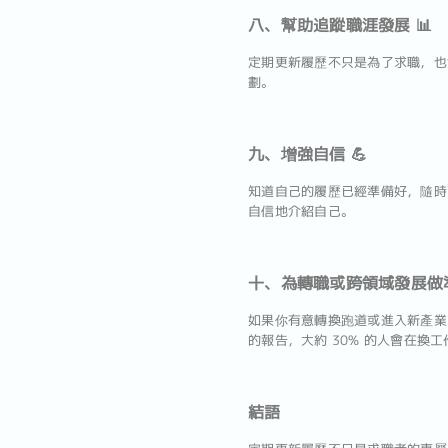
八、幫助追蹤職涯發展 📊
定期更新履歷不只是為了求職，也
劃。
九、增強自信 💪
知道自己的履歷已經準備好，隨時
自信地介紹自己。
十、為轉職或跨領域發展做準
如果你有意轉換跑道或進入新產業
的報告，大約 30% 的人會在換
結語