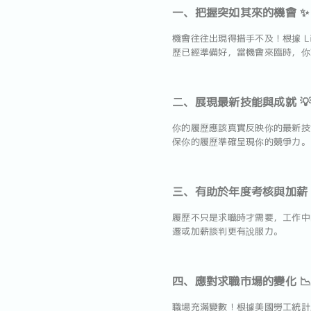
一、把握突如其來的機會 ✨
機會往往出現得措手不及！根據 L
歷已經準備好，當機會來臨時，你
二、展現最新技能與成就 
你的履歷應該真實反映你的最新技能與
保你的履歷準確呈現你的競爭力。
三、有助於年度考核與加薪 
履歷不只是求職時才需要，工作中
遷或加薪談判更有說服力。
四、應對求職市場的變化 📉
職場充滿變數！根據美國勞工統計