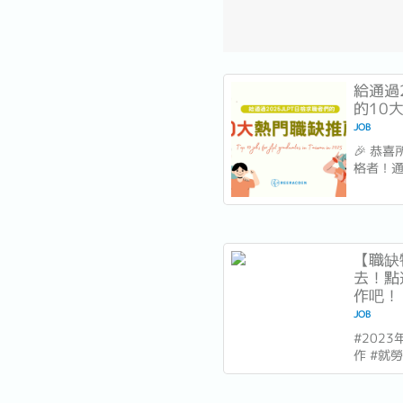
給通過2
的10
JOB
🎉 恭
格者！通
為您的
日本貿
語人才
2025年
下 10
【職缺
方向！ 1.
去！點
作吧！｜
JOB
#2023
作 #就
求人 #
過400