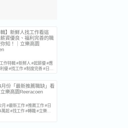
特輯】新鮮人找工作看這
選薪資優良、福利完善的職
報你知！｜立樂高園
en
 #工作特輯 #新鮮人 #起薪優 #應
利優 #找工作 #制度完善 #日文
立樂高園 ★全職缺超過400件以
新5件！ 有一點日文基礎?想進
鮮人們，為您精選10項起薪
年04月份「最新推薦職缺」看
完善，甚至可能有機會能赴日進
樂高園Reeracoen
優工作給您！ ▼目次...
 #2月 #最新工作 #推薦工作 #日
#4萬起 #找工作 #轉職 #立樂高
缺超過400件以上！每日更新5
作?轉職?趕緊來立樂高園看看
4月份有什麼推薦職缺吧? 如果沒