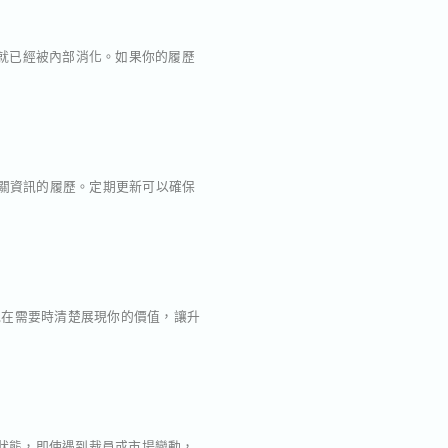
布前就已經被內部消化。如果你的履歷
或無關資訊的履歷。定期更新可以確保
能在需要時清楚展現你的價值，讓升
新狀態，即使遇到裁員或市場變動，