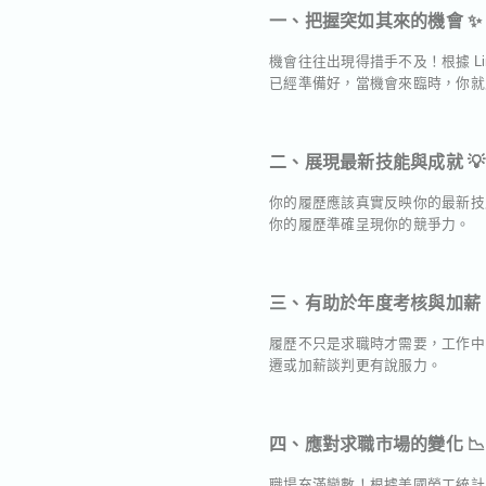
一、把握突如其來的機會 ✨
機會往往出現得措手不及！根據 L
已經準備好，當機會來臨時，你就
二、展現最新技能與成就 💡
你的履歷應該真實反映你的最新技能與
你的履歷準確呈現你的競爭力。
三、有助於年度考核與加薪 
履歷不只是求職時才需要，工作中
遷或加薪談判更有說服力。
四、應對求職市場的變化 📉
職場充滿變數！根據美國勞工統計