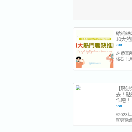
給通過2
10大
JOB
🎉 恭
格者！通
為您的
日本貿
語人才
2025年
下 10
【職缺
方向！ 1..
去！點
作吧！｜
JOB
#2023
就勞簽證
日文 #
件以上！