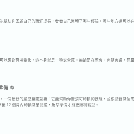
能幫助你回顧自己的職涯成長，看看自己累積了哪些經驗，哪些地方還可以
可以應對職場變化，這本身就是一種安全感。無論是在聚會、商務會議，甚
備 🔄
，一份最新的履歷至關重要！它能幫助你釐清可轉換的技能，並根據新職位
工作後 12 個月內轉換職業跑道，及早準備才能更順利轉型。