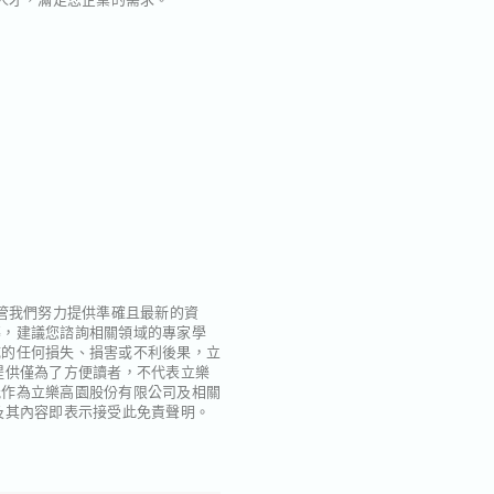
管我們努力提供準確且最新的資
導，建議您諮詢相關領域的專家學
成的任何損失、損害或不利後果，立
提供僅為了方便讀者，不代表立樂
能作為立樂高園股份有限公司及相關
及其內容即表示接受此免責聲明。