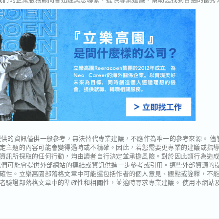
供的資訊僅供一般參考，無法替代專業建議，不應作為唯一的參考來源。 儘
定主題的內容可能會變得過時或不精確。因此，若您需要更專業的建議或指
資訊所採取的任何行動，均由讀者自行決定並承擔風險。對於因此類行為造
我們可能會提供外部網站的連結或資訊供進一步參考或引用。這些外部資源的
確性。立樂高園部落格文章中可能還包括作者的個人意見、觀點或詮釋，不
者驗證部落格文章中的準確性和相關性，並適時尋求專業建議。 使用本網站