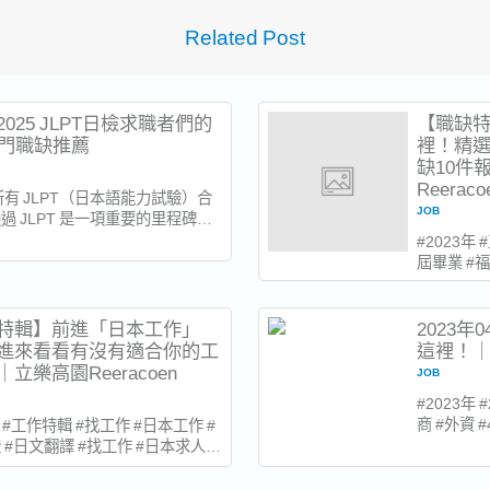
Related Post
025 JLPT日檢求職者們的
【職缺
熱門職缺推薦
裡！精
缺10件
Reeraco
喜所有 JLPT（日本語能力試驗）合
JOB
過 JLPT 是一項重要的里程碑，
職業生涯開啟更多可能性。臺灣與
#2023年
易往來密切，文化交流頻繁，是雙
屆畢業 #福
發展的理想地點。如果您剛在
#日商 #
 2月拿到 JLPT 成績，不妨看看以
上！每日更
 大熱門職缺，探索適合自己的職涯
入日商的新
特輯】前進「日本工作」
2023
..
優、制度
進來看看有沒有適合你的工
這裡！｜立
行訓練的超
立樂高園Reeracoen
JOB
#2023年
商 #外資 
年 #工作特輯 #找工作 #日本工作 #
園 ★全職
 #日文翻譯 #找工作 #日本求人 #
件！ 找工
日商 #立樂高園 ★全職缺超過400
2023年
每日更新5件！ 想前進日本工作