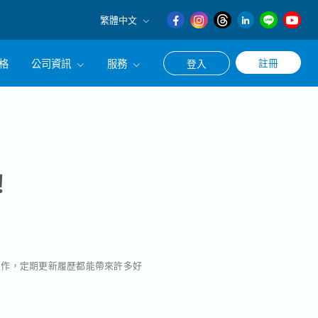
繁體中文
English
格
公司資訊
服務
註冊
登入
日本語
繁體中文
冊使用求職・轉職相關服務
公司簡介
涯諮詢服務
經營理念
CEO的話
！
工作，定期更新履歷都能帶來許多好