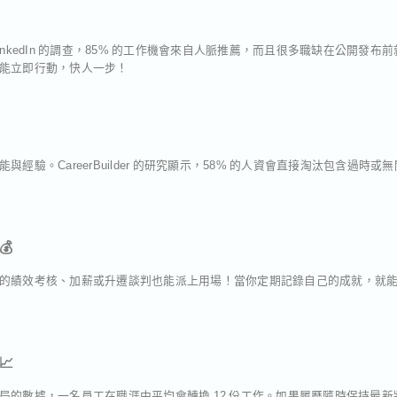
inkedIn 的調查，85% 的工作機會來自人脈推薦，而且很多職缺在公開發
能立即行動，快人一步！
經驗。CareerBuilder 的研究顯示，58% 的人資會直接淘汰包含過時
💰
的績效考核、加薪或升遷談判也能派上用場！當你定期記錄自己的成就，就
📈
局的數據，一名員工在職涯中平均會轉換 12 份工作。如果履歷隨時保持最