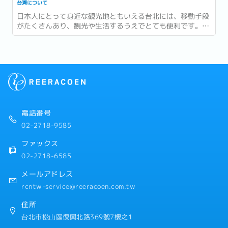
台湾について
日本人にとって身近な観光地ともいえる台北には、移動手段
がたくさんあり、観光や生活するうえでとても便利です。特
にMRT（地下鉄）を使うと初めて行く人でも台北市内を簡単
に移動することができます。...
電話番号
02-2718-9585
ファックス
02-2718-6585
メールアドレス
rcntw-service@reeracoen.com.tw
住所
台北市松山區復興北路369號7樓之1