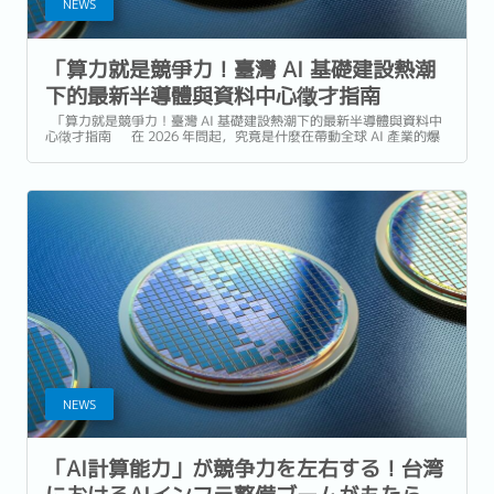
NEWS
「算力就是競爭力！臺灣 AI 基礎建設熱潮
下的最新半導體與資料中心徵才指南
「算力就是競爭力！臺灣 AI 基礎建設熱潮下的最新半導體與資料中
心徵才指南 在 2026 年問起，究竟是什麼在帶動全球 AI 產業的爆
發性成長？標準答案恐怕早已不再是晶圓代工（Wafer...
NEWS
「AI計算能力」が競争力を左右する！台湾