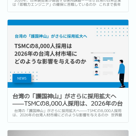
2026年、日系製造業が直面する採用課題ーーなぜ台湾の日系企業
は「即戦力エンジニア」の確保に苦戦しているのか これまで長年
にわたり、台湾の日系企業や多国籍製造業における人材獲得競争に
は、ある程度決まった構図がありました。...
NEWS
台湾の「護国神山」がさらに採用拡大へ
――TSMCの8,000人採用は、2026年の台
湾人材市場にどのような影響を与えるのか
台湾の「護国神山」がさらに採用拡大へ――TSMCの8,000人採用
は、2026年の台湾人材市場にどのような影響を与えるのか 世界最
大手の半導体ファウンドリーが、1年間で8,000人規模の採用を進め
ると発表した場合、その影響は自社の工場や採用活動の範囲だけに
とどまりません。...