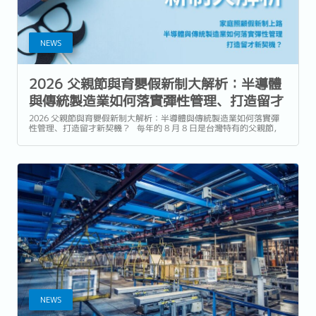
NEWS
2026 父親節與育嬰假新制大解析：半導體
與傳統製造業如何落實彈性管理、打造留才
新契機？
2026 父親節與育嬰假新制大解析：半導體與傳統製造業如何落實彈
性管理、打造留才新契機？ 每年的 8 月 8 日是台灣特有的父親節，
取其「八八」與「爸爸」的溫馨諧音。不過在 2026...
NEWS