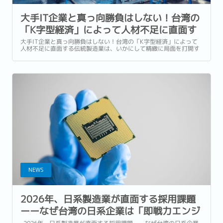
大手IT企業と真っ向勝負はしない！台湾の
「K字型経済」によって人材不足に直面す
る伝統製造業は、いかにして精緻に局面を
大手IT企業と真っ向勝負はしない！台湾の「K字型経済」によって
人材不足に直面する伝統製造業は、いかにして精緻に局面を打開す
打開すべきか？
べきか？か ...
NEWS
2026年、日系製造業が直面する採用課題
ーーなぜ台湾の日系企業は「即戦力エンジ
ニア」の確保に苦戦しているのか