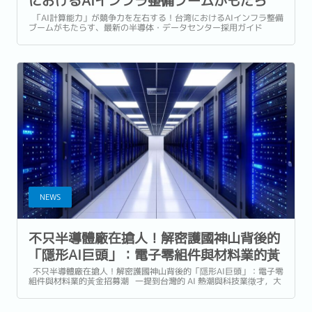
におけるAIインフラ整備ブームがもたら
す、最新の半導体・データセンター採用ガ
「AI計算能力」が競争力を左右する！台湾におけるAIインフラ整備
ブームがもたらす、最新の半導体・データセンター採用ガイド
イド
2026年の今、「世界のAI産業の爆発的な成長を制約している最大の
要因は何か」と問われた場合、その答えはもはやウェハ製造
（Wafer...
NEWS
不只半導體廠在搶人！解密護國神山背後的
「隱形AI巨頭」：電子零組件與材料業的黃
金招募潮
不只半導體廠在搶人！解密護國神山背後的「隱形AI巨頭」：電子零
組件與材料業的黃金招募潮 一提到台灣的 AI 熱潮與科技業徵才，大
多數人的第一反應往往是護國神山台積電（TSMC）、IC...