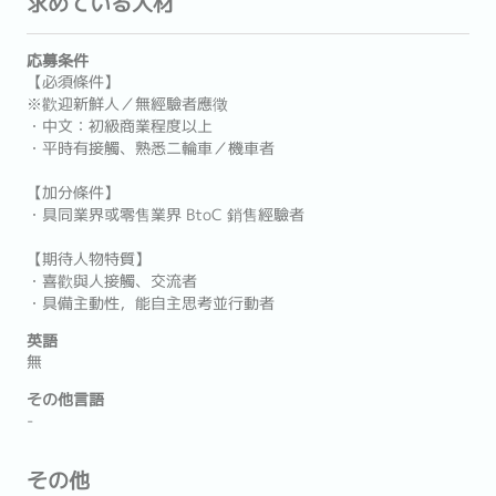
求めている人材
応募条件
【必須條件】
※歡迎新鮮人／無經驗者應徵
・中文：初級商業程度以上
・平時有接觸、熟悉二輪車／機車者
【加分條件】
・具同業界或零售業界 BtoC 銷售經驗者
【期待人物特質】
・喜歡與人接觸、交流者
・具備主動性，能自主思考並行動者
英語
無
その他言語
-
その他