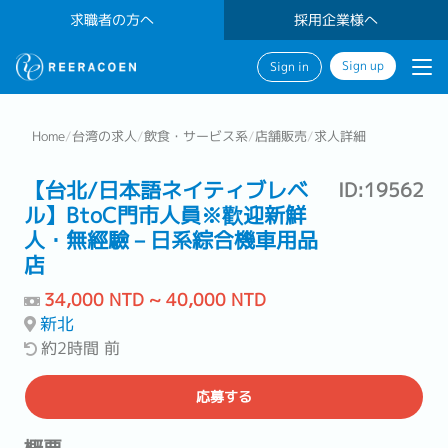
求職者の方へ
採用企業様へ
Sign up
Sign in
Home
/
台湾の求人
/
飲食・サービス系
/
店舗販売
/
求人詳細
【台北/日本語ネイティブレベ
ID:19562
ル】BtoC門市人員※歡迎新鮮
人・無經驗－日系綜合機車用品
店
34,000 NTD ~ 40,000 NTD
新北
約2時間 前
応募する
概要