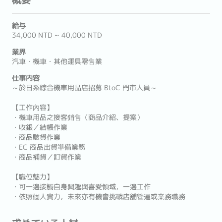
給与
34,000 NTD ~ 40,000 NTD
業界
汽車・機車・其他運具零售業
仕事内容
～於日系綜合機車用品店招募 BtoC 門市人員～
【工作內容】
・機車用品之接客銷售（商品介紹、提案）
・收銀／結帳作業
・商品驗貨作業
・EC 商品出貨準備業務
・商品補貨／訂貨作業
【職位魅力】
・可一邊接觸自身興趣與喜愛領域，一邊工作
・依照個人實力，未來亦有機會挑戰店舖營運或業務職務