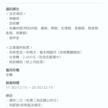
福利厚生
＜法定項目＞
・勞健保
・加班費
・各種休假(特別休假、婚假、喪假、生理假、產檢假、陪產假、
產假、育嬰假)
・退休金
＜企業福利制度＞
・年終獎金一年兩次：基本兩個月（依照實績發放）
・伙食費：2,400元（包含在薪資中）
・培訓補助（依上司批准）
雇用形態
全職
就業時間
11:30/12:15 ~ 20:30/22:15
休日
・週休二日（每週二為店舖公休日）
・有薪假(依勞基法規定)