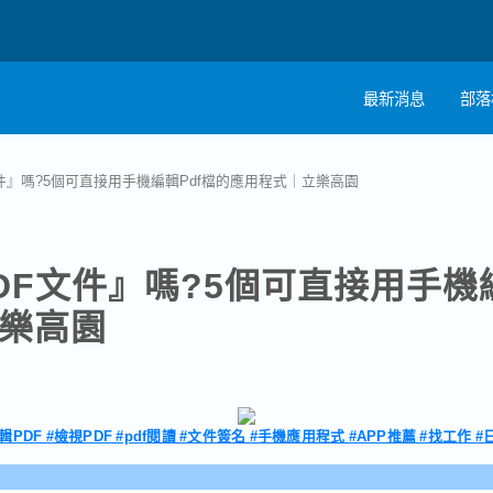
最新消息
部落
註
件』嗎?5個可直接用手機編輯Pdf檔的應用程式｜立樂高園
職
DF文件』嗎?5個可直接用手機
樂高園
編輯PDF #檢視PDF #pdf閱讀 #文件簽名 #手機應用程式 #APP推薦 #找工作 