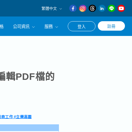
繁體中文
English
格
公司資訊
服務
註冊
登入
日本語
繁體中文
冊使用求職・轉職相關服務
公司簡介
涯諮詢服務
經營理念
CEO的話
編輯PDF檔的
#日商工作 #立樂高園