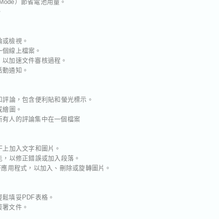
 Mode）節省電池用量。
。
論或檢視。
一個線上檔案。
論，以加速文件審核過程。
活動通知。
解和評論，包含便利貼和螢光標示。
或繪圖。
將所有人的評論集中在一個檔案
DF上加入文字和圖片。
功能，以修正錯誤或加入段落。
t PDF應用程式，以加入、刪除或旋轉圖片。
輕鬆填妥PDF表格。
簽署文件。