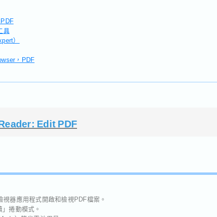
t PDF
描工具
pert）
rowser，PDF
eader: Edit PDF
PDF檢視器應用程式開啟和檢視PDF檔案。
續」捲動模式。