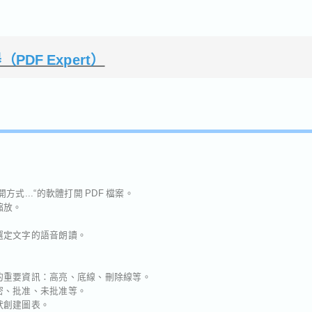
（PDF Expert）
方式...“的軟體打開 PDF 檔案。
縮放。
選定文字的語音朗讀。
案的重要資訊：高亮、底線、刪除線等。
密、批准、未批准等。
狀創建圖表。