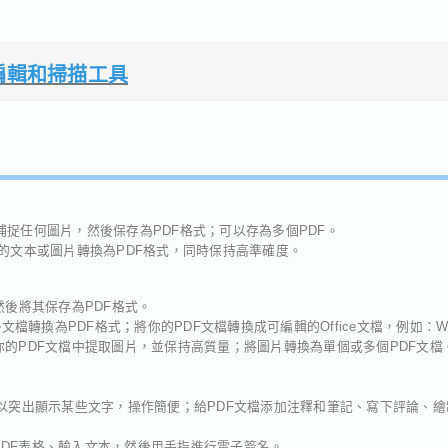
PDF編輯和掃描工具
：能夠捕捉任何圖片，然後保存為PDF格式；可以存為多個PDF。
掃描的文本或圖片轉換為PDF格式，同時保持高準確度。
，然後將其保存為PDF格式。
fice文檔轉換為PDF格式；將你的PDF文檔轉換成可編輯的Office文檔，例如：Word、
從你的PDF文檔中提取圖片，並保持高質量；將圖片轉換為單個或多個PDF文檔
你可以突出顯示某些文字，操作簡便；給PDF文檔添加注釋和筆記、寫下評論、
PDF表格、輸入文本，然後用手指進行電子簽名。