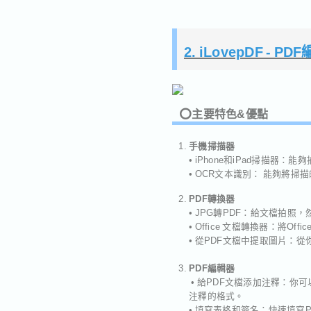
2. iLovepDF - 
⭕️主要特色&優點
手機掃描器
• iPhone和iPad掃描器
• OCR文本識別： 能夠將
PDF轉換器
• JPG轉PDF：給文檔拍照
• Office 文檔轉換器：將Of
• 從PDF文檔中提取圖片：
PDF編輯器
• 給PDF文檔添加注釋：
注釋的格式。
• 填寫表格和簽名：快速填寫