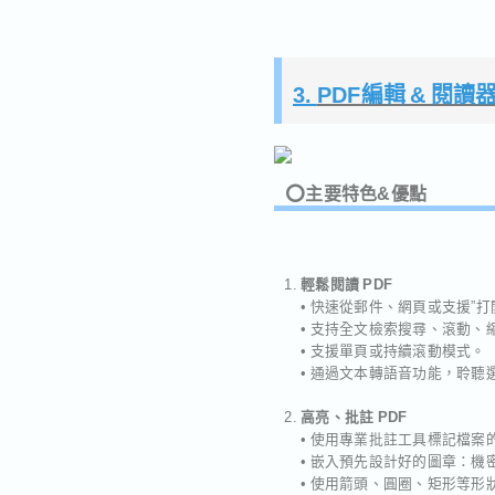
3.
PDF編輯 & 閱讀器
⭕️主要特色&優點
輕鬆閱讀 PDF
• 快速從郵件、網頁或支援”打開
• 支持全文檢索搜尋、滾動、
• 支援單頁或持續滾動模式。
• 通過文本轉語音功能，聆聽
高亮、批註 PDF
• 使用專業批註工具標記檔
• 嵌入預先設計好的圖章：機
• 使用箭頭、圓圈、矩形等形