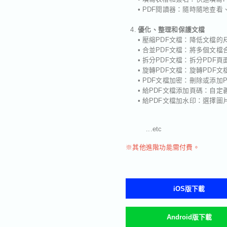
• PDF閱讀器：隨時隨地查
優化、整理和保護文檔
• 壓縮PDF文檔：降低文檔
• 合並PDF文檔：將多個文檔
• 拆分PDF文檔：拆分PD
• 旋轉PDF文檔：旋轉PDF
• PDF文檔加密：刪除或添加
• 給PDF文檔添加頁碼：自
• 給PDF文檔加水印：選擇
...etc
※其他進階功能需付費。
iOS版下載
Android版下載