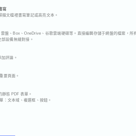
 書寫
cil 在掃描文檔裡書寫筆記或高亮文本。
Cloud 雲盤、Box、OneDrive、谷歌雲端硬碟等。直接編輯存儲于網盤的檔
全部設備無縫對接。
添加評論。
的重要頁面。
創建的靜態 PDF 表單。
 表單：文本域、複選框、按鈕。