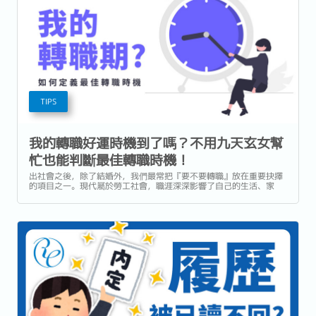
TIPS
我的轉職好運時機到了嗎？不用九天玄女幫
忙也能判斷最佳轉職時機！
出社會之後，除了結婚外，我們最常把『要不要轉職』放在重要抉擇
的項目之一。現代屬於勞工社會，職涯深深影響了自己的生活、家
庭、地位等人生環境。 何時適合轉職？是不是現在？還是要等過完
年？等年底好了？等領年終再說？ 看了看當年或本月星座運勢，算了
算塔羅或是命盤，好像也沒有得到結論。...