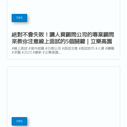
TIPS
絕對不會失敗！讓人資顧問公司的專業顧問
來教你注意線上面試的5個關鍵｜立樂高園
Reeracoen
#線上面試 #海外就職 #日商公司 #面試注意 #面試技巧 #人資 #轉職
#求職 #2023 #最新 #立樂高園...
TIPS