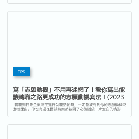
了企業的書面審核, 取得了企業面試的機會, 要邁向正式面試時之前,
許多求職者們都可能會遇到一些眉眉角角在細節流程上的疑問,...
TIPS
寫「志願動機」不用再迷惘了！教你寫出能
讓轉職之路更成功的志願動機寫法！(2023
年)｜立樂高園Reeracoen
轉職到日系企業或在進行就職活動時，一定會被問到你的志願動機或
應徵理由。你也有過在面試時突然被問了之後腦袋一片空白的情形
嗎?向企業應徵參加面試時，是絕對需要寫志願動機的！這次就要來
為大家解說製作志願動機，最為基本的3大重點。 ▼目次 1.對該工作
感興趣的理由 2.自己能活用的技能、經驗...