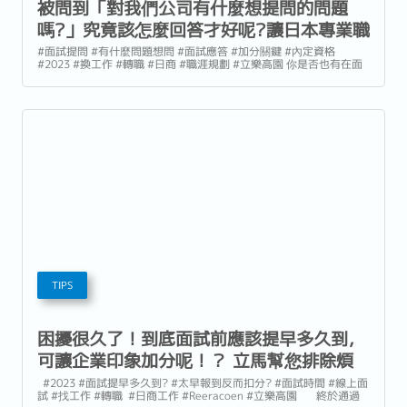
被問到「對我們公司有什麼想提問的問題
嗎?」究竟該怎麼回答才好呢?讓日本專業職
涯顧問教你如何成功提問問題！｜立樂高園
#面試提問 #有什麼問題想問 #面試應答 #加分關鍵 #內定資格
#2023 #換工作 #轉職 #日商 #職涯規劃 #立樂高園 你是否也有在面
Reeracoen
試的最後，被企業問到「最後有什麼問題想問嗎?」這個問題，在面
試進行的過程當中，相信這個問題一定讓不少求職者朋友感到煩
惱。...
TIPS
困擾很久了！到底面試前應該提早多久到，
可讓企業印象加分呢！？ 立馬幫您排除煩
惱～恰當的時間是提升好印象的第一步！｜
#2023 #面試提早多久到? #太早報到反而扣分? #面試時間 #線上面
試 #找工作 #轉職 #日商工作 #Reeracoen #立樂高園 終於通過
立樂高園Reeracoen