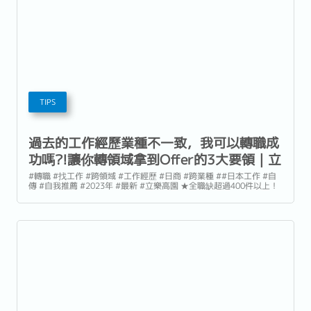
TIPS
過去的工作經歷業種不一致，我可以轉職成
功嗎?!讓你轉領域拿到Offer的3大要領｜立
樂高園Reeracoen
#轉職 #找工作 #跨領域 #工作經歷 #日商 #跨業種 ##日本工作 #自
傳 #自我推薦 #2023年 #最新 #立樂高園 ★全職缺超過400件以上！
每日更新5件！ 「過去從事過業務、銷售職，現在想轉為穩定內勤
職...」...