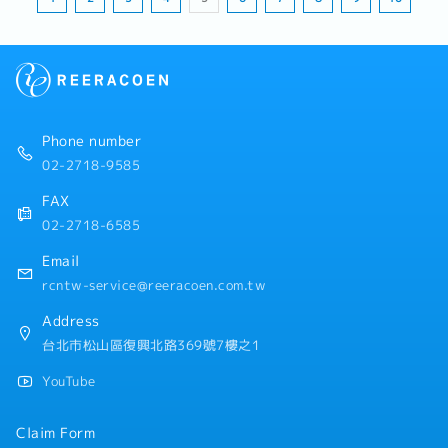
Phone number
02-2718-9585
FAX
02-2718-6585
Email
rcntw-service@reeracoen.com.tw
Address
台北市松山區復興北路369號7樓之1
YouTube
Claim Form