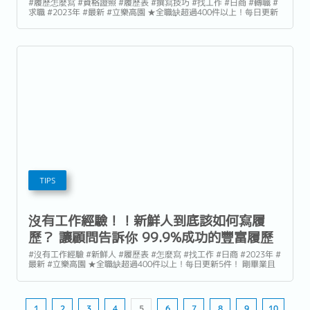
Reeracoen
#履歷怎麼寫 #資格證照 #履歷表 #撰寫技巧 #找工作 #日商 #轉職 #
求職 #2023年 #最新 #立樂高園 ★全職缺超過400件以上！每日更新
5件！ 在撰寫履歷表時，證照資格是很重要的一部分。...
TIPS
沒有工作經驗！！新鮮人到底該如何寫履
歷？ 讓顧問告訴你 99.9%成功的豐富履歷
製作法！|立樂高園Reeracoen
#沒有工作經驗 #新鮮人 #履歷表 #怎麼寫 #找工作 #日商 #2023年 #
最新 #立樂高園 ★全職缺超過400件以上！每日更新5件！ 剛畢業且
沒有工作經驗的新鮮人，寫履歷時一定很煩惱要寫什麼吧！！！！
「這麼多的履歷中，該如何脫穎而出讓面試官看到我的履歷呢？」...
1
2
3
4
5
6
7
8
9
10