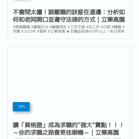
不會鬧太僵！談離職的訣竅在這邊：分析如
何和老闆開口並遵守法律的方式｜立樂高園
Reeracoen
#無痛離職 #離職交涉 #離職預告 #工作交接 #找工作 #日商 #轉職 #
求職 #2023年 #最新 #立樂高園 ★全職缺超過400件以上！每日更新
5件！ 新鮮人剛出社會卻在工作上遇到不如預期時、與主管的溝通不
良遇到沮喪的事情時、工作2~3年已經無成長性的工作內容、同儕之
間關係...等等...
TIPS
讓「資格證」成為求職的”強大”賣點！！！
～你的求職之路會更佳順暢～｜立樂高園