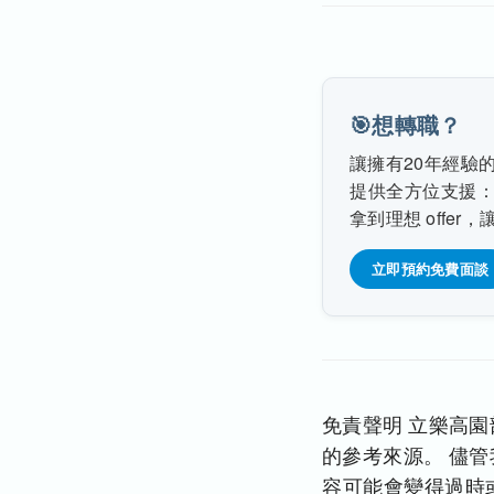
🎯想轉職？
讓擁有20年經驗
提供全方位支援
拿到理想 offe
立即預約免費面談
免責聲明
立樂高園
的參考來源。 儘
容可能會變得過時