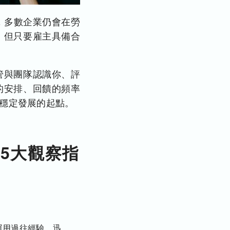
，多數企業仍會在勞
，但只要雇主具備合
管與團隊認識你、評
的安排、回饋的頻率
穩定發展的起點。
5大觀察指
運用過往經驗，迅