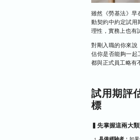
雖然《勞基法》早
動契約中約定試用
理性，實務上也有
對剛入職的你來說
估你是否能夠一起
都與正式員工略有
試用期評
標
▍先掌握這兩大類
具備經驗者：
如果