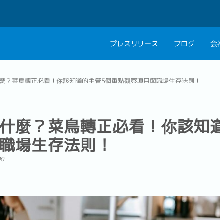
プレスリリース
ブログ
会
会社概要
キャリアコン
麼？菜鳥轉正必看！你該知道的主管5個重點觀察項目與職場生存法則！
私たちの考え方
キャリアカウ
グループ代表メッセ
什麼？菜鳥轉正必看！你該知
採用情報
職場生存法則！
00