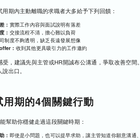
試用期內主動離職的求職者大多給予下列回饋：
差：
實際工作內容與面試說明有落差
度：
交接流程不清，擔心難以負荷
司制度不夠透明，缺乏長遠發展想像
fer：
收到其他更具吸引力的工作邀約
感受，建議先與主管或HR開誠布公溝通，爭取改善空間
人說出口。
試用期的4個關鍵行動
許能幫助你穩健走過這段關鍵時期：
助：
即使是小問題，也可以提早求助，讓主管知道你願意溝通