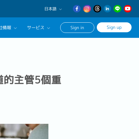
日本語
English
Sign up
社情報
サービス
Sign in
日本語
繁體中文
サルタントに相談する
ンセリングサービス
ージ
道的主管5個重