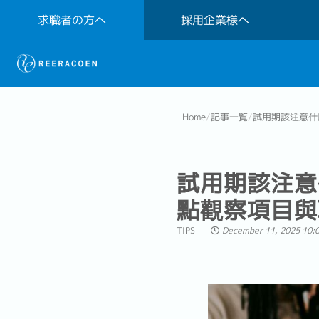
求職者の方へ
採用企業様へ
Home
/
記事一覧
/
試用期該注意什
試用期該注意
點觀察項目與
TIPS
December 11, 2025 10: