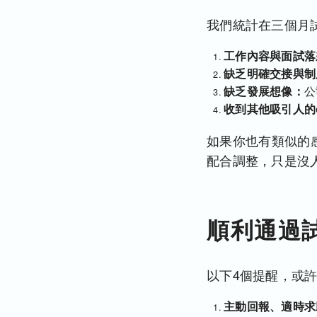
我們統計在三個月
工作內容與面試落
缺乏明確交接與制
缺乏發展想像：
公
收到其他吸引人的of
如果你也有類似的
配合調整，只是沒
順利通過
以下4個提醒，或
主動回報、適時求