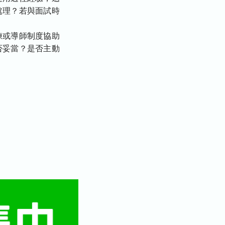
處理？若與面試時
練或導師制度協助
否妥當？是否主動