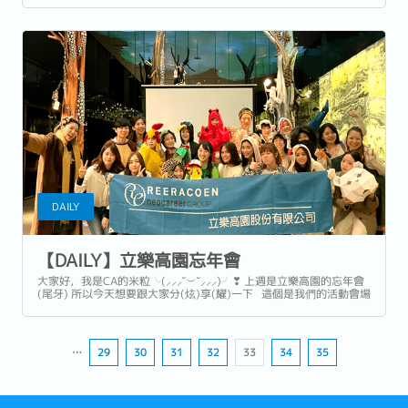
的是緊張到不行耶(>_<) 大家知道日常使用的日文，跟面試時使用的
日文是不太一樣的嗎？...
DAILY
【DAILY】立樂高園忘年會
大家好，我是CA的米粒╰(⸝⸝⸝˘︶˘⸝⸝⸝)╯❣ 上週是立樂高園的忘年會
(尾牙) 所以今天想要跟大家分(炫)享(耀)一下 這個是我們的活動會場
「arTree Hotel阿樹國際旅店的阿樹私房菜」 看看這個照片~ 是不是
店如其名，彷彿來到了一片綠意盎然的叢林...
…
29
30
31
32
33
34
35