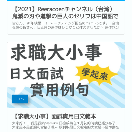
【2021】Reeracoenチャンネル（台湾）
鬼滅の刃や進撃の巨人のセリフは中国語で
何て言う？
皆さん、 新年快樂！！ マーケティング担当のMamikoです。 台湾
在住の皆さん、旧正月の連休はしっかりと休めましたか？ 連休気分
がなかなか抜けないですが、少しずづ仕事に戻れるように今日も頑
張りましょう！！ 少しでも皆さんにREERACOENチャンネルで癒し
をご提供できたら幸いです。 ...
TIPS
【求職大小事】面試實用日文範本
大家好！！ 我是行銷Mamiko 日檢成績在１月初的時候已經公布了，
大家是不是都順利合格了呢～ 順利取得日文檢定的大家是不是準備在
年後，開始衝刺找工作或換跑道呀 想當初自己在用日文面試的時候真