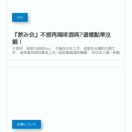
LIFE
『飲み会』不想再喝啤酒嗎?這樣點準沒
錯！
大家好，我是行銷的Nao， 不論在日本工作，或是在台灣的日商工
作， 經常會有與同事或上司一起吃飯喝酒的機會， 而日本人第一杯點
的飲料，多半都是啤酒， 還不太習慣與不了解日本『飲み会』文化
時， 是否有許多人跟一開始的我一樣， 看到其他人點就只好跟著點，
或是不知道有什麼是適合自己喝的呢?...
台湾について