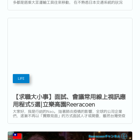
多都是搭乘大眾運輸工具往來移動， 在不熟悉日本交通系統的狀況
下， 大家是否有過「搭錯車」或是「沒趕上終電」的經驗呢? 今天要
介紹目前在日本最常被使用的4款交通APP， 4款都是免費可以下載的
應用程式，可以放心使用！...
LIFE
【求職大小事】面試、會議常用線上視訊應
用程式5選|立樂高園Reeracoen
大家好，我是行銷的Nao。 隨著肺炎疫情的影響，全球的公司企業
們，逐漸不再以「實際見面」的方式面試人才或開會，雖然台灣受疫
情波及較小，在台灣或許比較沒有感覺，但目前「線上視訊」在全世
界儼然變成一個潮流。...