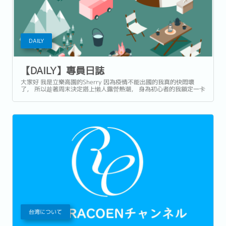
DAILY
【DAILY】專員日誌
大家好 我是立樂高園的Sherry 因為疫情不能出國的我真的快悶壞
了， 所以趁著周末決定搭上懶人露營熱潮， 身為初心者的我鎖定一卡
皮箱就可以入住，最好三餐有人料理那種XD 為了這次的露營我還特
別訂鬧鐘，凌晨一到準時上網搶訂房 (上班都沒那麼認真XD) 選擇的
是網路上小有名氣的橘舍三食 ...
台湾について