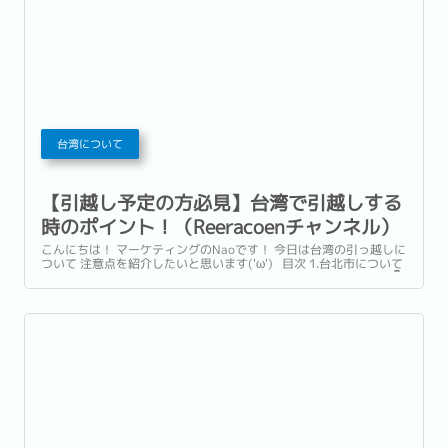
台湾について
【引越し予定の方必見】台湾で引越しする
時のポイント！（Reeracoenチャンネル）
こんにちは！ マーケティングのNaoです！ 今日は台湾の引っ越しに
ついて 注意点を紹介したいと思います('ω') 目次 1.台北市について
2.お部屋探しサイトの使い方 3.ゴミ出しの注意点 4.家具について 👇
こちらの動画ご覧ください👇...