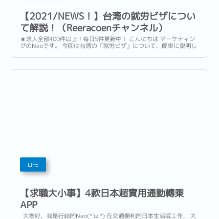
【2021/NEWS！】台湾の就労ビザについ
て解説！（Reeracoenチャンネル）
★求人全部400件以上！每日5件更新中！ こんにちは マーケティン
グのNaoです。 今回は台湾の「就労ビザ」について、簡単に説明し
たいと思います。 台湾に就職したい方、 是非、こちらの動画を参考
してみてくださいね ※VISAの種類や最新状況は、下記記事をご覧く
ださい！↓...
LIFE
【求職大小事】4款日本超實用通勤轉乘
APP
大家好，我是行銷的Nao(*'ω'*) 在交通便利的日本生活或工作， 大