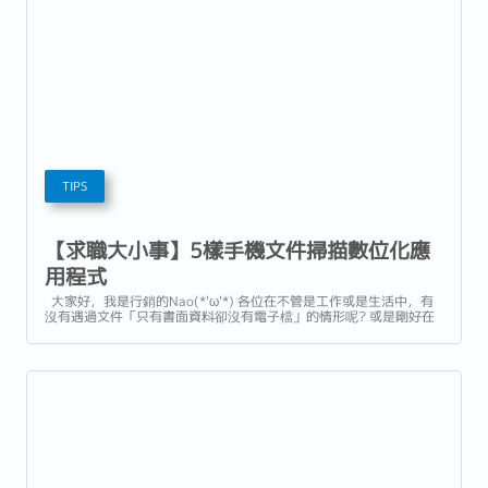
TIPS
【求職大小事】5樣手機文件掃描數位化應
用程式
大家好，我是行銷的Nao(*'ω'*) 各位在不管是工作或是生活中，有
沒有遇過文件「只有書面資料卻沒有電子檔」的情形呢? 或是剛好在
外地出差、旅遊時手邊沒電腦，但又臨時有重要的文件需要處理呢?
要將書面資料重新製作、Key in數位化，也是相當耗時又耗費心力的
一項工程。...