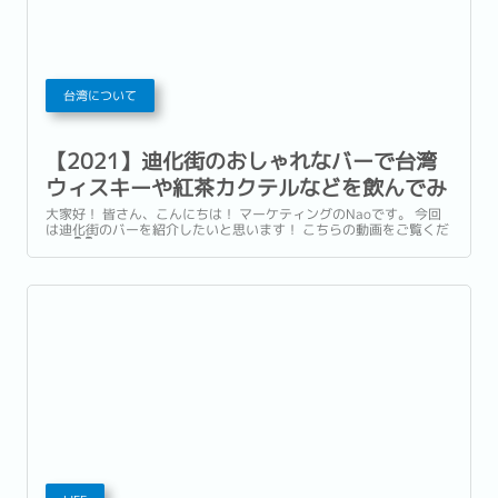
台湾について
【2021】迪化街のおしゃれなバーで台湾
ウィスキーや紅茶カクテルなどを飲んでみ
た（Reeracoenチャンネル）
大家好！ 皆さん、こんにちは！ マーケティングのNaoです。 今回
は迪化街のバーを紹介したいと思います！ こちらの動画をご覧くだ
さい👇👇 （店内写真/from沃森茶酒館Facebook） ≪お店情報≫ 沃
森茶酒館ASW TEA HOUSE ・住所： 103台北市大同區迪化街一段
34號2樓...