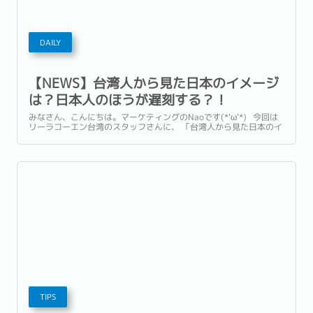
DAILY
【NEWS】台湾人から見た日本のイメージ
は？日本人のほうが遅刻する？！
（Reeracoenチャンネル）
みなさん、こんにちは。マーケティングのNaoです(*'ω'*) 今回は
リーラコーエン台湾のスタッフさんに、 「台湾人から見た日本のイ
メージ」を聞きました！ 一体、台湾人は日本に対して、どんなイ
メージ持ってるのでしょうか？ こちらでご覧ください👇...
TIPS