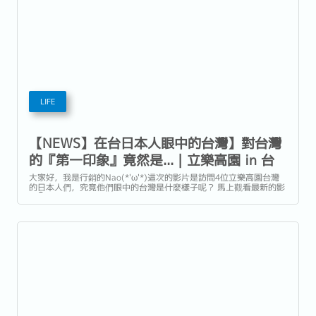
LIFE
【NEWS】在台日本人眼中的台灣】對台灣
的『第一印象』竟然是... | 立樂高園 in 台
灣
大家好，我是行銷的Nao(*'ω'*)這次的影片是訪問4位立樂高園台灣
的日本人們，究竟他們眼中的台灣是什麼樣子呢？ 馬上觀看最新的影
片👇 【在台日本人眼中的台灣】對台灣的『第一印象』竟然是... | 立
樂高園 in 台灣 ★最新情報將會在各大社群媒體粉專發布！歡迎訂閱
～！ ...