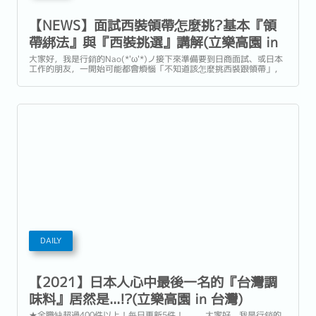
【NEWS】面試西裝領帶怎麼挑?基本『領
帶綁法』與『西裝挑選』講解(立樂高園 in
台灣)
大家好，我是行銷的Nao(*'ω'*)ノ接下來準備要到日商面試、或日本
工作的朋友，一開始可能都會煩惱「不知道該怎麼挑西裝跟領帶」，​​​
也有可能因為比較少綁領帶的經驗，而不知道怎麼綁領帶。...
DAILY
【2021】日本人心中最後一名的『台灣調
味料』居然是...!?(立樂高園 in 台灣)
★全職缺超過400件以上！每日更新5件！ 大家好，我是行銷的