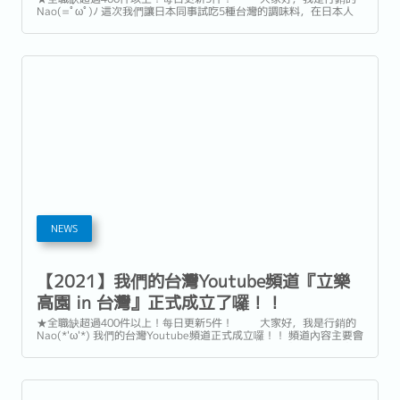
Nao(=ﾟωﾟ)ﾉ 這次我們讓日本同事試吃5種台灣的調味料，在日本人
心目中的最後一名調味料竟然是...!? 趕快來觀看『立樂高園 in 台灣』
的最新影片吧！...
NEWS
【2021】我們的台灣Youtube頻道『立樂
高園 in 台灣』正式成立了囉！！
★全職缺超過400件以上！每日更新5件！ 大家好，我是行銷的
Nao(*'ω'*) 我們的台灣Youtube頻道正式成立囉！！ 頻道內容主要會
推出跟 「日本、日商就職」與「台日文化」等相關內容， 歡迎大家訂
閱、按讚、分享喔～ 另外，也預計會在每周四更新影片喔！...