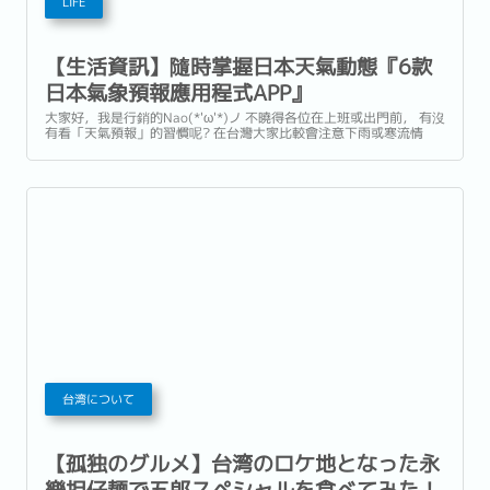
LIFE
【生活資訊】隨時掌握日本天氣動態『6款
日本氣象預報應用程式APP』
大家好，我是行銷的Nao(*'ω'*)ノ 不曉得各位在上班或出門前， 有沒
有看「天氣預報」的習慣呢? 在台灣大家比較會注意下雨或寒流情
報， 但日本的氣象比台灣更多變化， 冬天還需要注意下雪情報， 而
在春天，有花粉症的人， 還要特別注意花粉情報。 今天要向大家介紹
6款免費日本氣象預報應用程式。...
台湾について
【孤独のグルメ】台湾のロケ地となった永
樂担仔麺で五郎スペシャルを食べてみた！