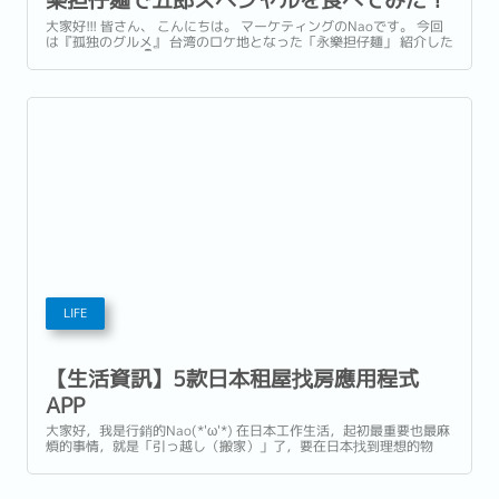
【台北・迪化街】（Reeracoenチャンネ
大家好!!! 皆さん、 こんにちは。 マーケティングのNaoです。 今回
は『孤独のグルメ』 台湾のロケ地となった「永樂担仔麺」 紹介した
ル）
いと思います！ 👇こちらの動画ご覧くださいね！ㄟ(・ω・)ㄟ 【孤
独のグルメ】台湾のロケ地となった永樂担仔麺で五郎スペシャルを
食べてみた！【台北・迪化街】 ...
LIFE
【生活資訊】5款日本租屋找房應用程式
APP
大家好，我是行銷的Nao(*'ω'*) 在日本工作生活，起初最重要也最麻
煩的事情，就是「引っ越し（搬家）」了，要在日本找到理想的物
件，除了透過台日的房屋仲介外，也有不少人靠APP自己來找適合的
房源。 今天就要來介紹『5款日本租屋找房APP』 ...