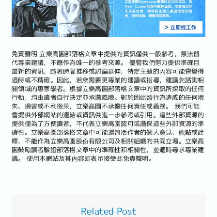
免責聲明
立樂高園部落格文章中提供的資訊僅供一般參考，無法替
代專業建議，不應作為唯一的參考來源。 儘管我們努力提供準確且
最新的資訊，隨著時間推移或討論延伸，特定主題的內容可能會變得
過時或不精確。因此，若您需要更專業的建議或指導，建議您諮詢相
關領域的專家學者。根據立樂高園部落格文章中的資訊所採取的任何
行動，均由讀者自行決定並承擔風險。對於因此類行為造成的任何損
失、損害或不利後果，立樂高園不承擔任何責任或義務。 我們可能
會提供外部網站的連結或資訊供進一步參考或引用。這些外部資源的
提供僅為了方便讀者，不代表立樂高園認可或擔保這些外部資源的準
確性。立樂高園部落格文章中可能還包括作者的個人意見、觀點或詮
釋，不能作為立樂高園股份有限公司及相關組織的共同立場。立樂高
園鼓勵讀者驗證部落格文章中的準確性和相關性，並適時尋求專業建
議。 使用本網站及其內容即表示接受此免責聲明。
Related Post