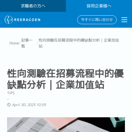
求職者の方へ
採用企業様へ
今すぐに問い合わせ
記事一
性向測驗在招募流程中的優缺點分析｜企業加值
Home
/
/
覧
站
性向測驗在招募流程中的優
缺點分析｜企業加值站
TIPS
April 30, 2025 10:59