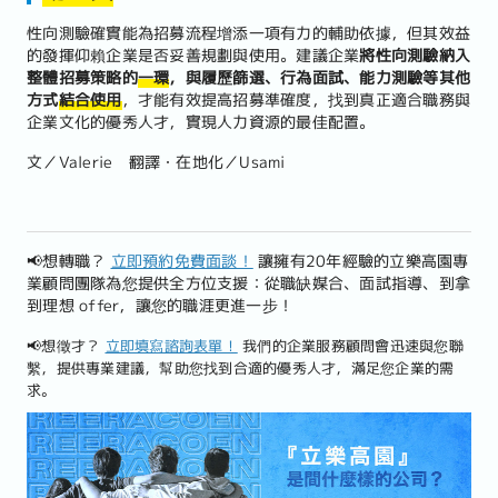
性向測驗確實能為招募流程增添一項有力的輔助依據，但其效益
的發揮仰賴企業是否妥善規劃與使用。建議企業
將性向測驗納入
整體招募策略的
一環
，與履歷篩選、行為面試、能力測驗等其他
方式
結合使用
，才能有效提高招募準確度，找到真正適合職務與
企業文化的優秀人才，實現人力資源的最佳配置。
文／Valerie 翻譯・在地化／Usami
📢想轉職？
立即預約免費面談！
讓擁有20年經驗的立樂高園專
業顧問團隊為您提供全方位支援：從職缺媒合、面試指導、到拿
到理想 offer，讓您的職涯更進一步！
📢想徵才？
立即填寫諮詢表單！
我們的企業服務顧問會迅速與您聯
繫，提供專業建議，幫助您找到合適的優秀人才，滿足您企業的需
求。