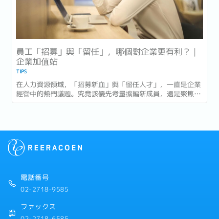
員工「招募」與「留任」，哪個對企業更有利？｜
企業加值站
TIPS
在人力資源領域，「招募新血」與「留任人才」，一直是企業
經營中的熱門議題。究竟該優先考量擴編新成員，還是聚焦穩
定現有團隊？兩者各有優劣，找到最適合自家企業的平衡點，
將是決定組織成功與否的關鍵。 本篇文章將從數據與實務角
度，深入比較「招募」與「留任」兩大策略，協助您判斷最適
合企業現階段的發展方向。...
電話番号
02-2718-9585
ファックス
02-2718-6585