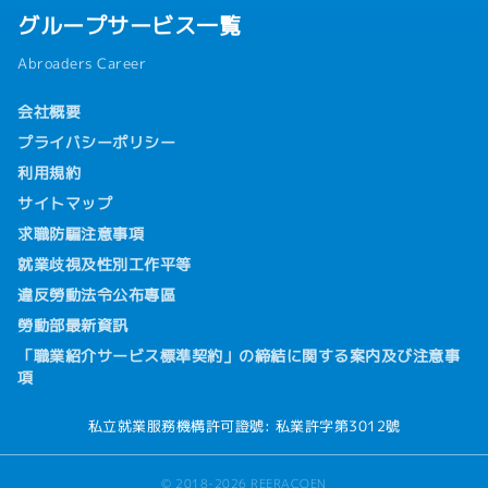
グループサービス一覧
Abroaders Career
会社概要
プライバシーポリシー
利用規約
サイトマップ
求職防騙注意事項
就業歧視及性別工作平等
違反勞動法令公布專區
勞動部最新資訊
「職業紹介サービス標準契約」の締結に関する案内及び注意事
項
私立就業服務機構許可證號: 私業許字第3012號
© 2018-2026 REERACOEN