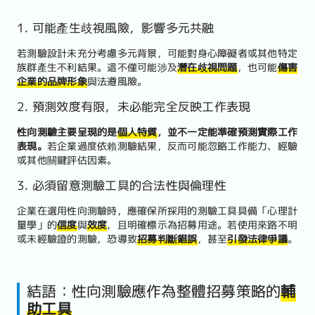
1. 可能產生歧視風險，影響多元共融
若測驗設計未充分考慮多元背景，可能對身心障礙者或其他特定
族群產生不利結果。這不僅可能涉及
潛在歧視問題
，也可能
傷害
企業的品牌形象
與法遵風險。
2. 預測效度有限，未必能完全反映工作表現
性向測驗主要呈現的是
個人特質
，並不一定能準確預測實際工作
表現。
若企業過度依賴測驗結果，反而可能忽略工作能力、經驗
或其他關鍵評估因素。
3. 必須留意測驗工具的合法性與倫理性
企業在選用性向測驗時，應確保所採用的測驗工具具備「心理計
量學」的
信度
與
效度
，且明確標示為招募用途。若使用來路不明
或未經驗證的測驗，恐導致
招募判斷錯誤
，甚至
引發法律爭議
。
結語：性向測驗應作為整體招募策略的
輔
助工具