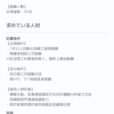
【組織人數】
台湾據點：90名
求めている人材
応募条件
【必須條件】
・1年以上自動化設備工程師經驗
・無塵室相關工作經驗
※歡迎理工科畢業新鮮人，請附上應徵動機
【加分條件】
・有日商工作經驗尤佳
・具FPD、TFT相關產業經驗
【期待人物形象】
・積極主動、具溝通協調技巧及良好邏輯分析能力尤佳
・具備跨部門溝通協調能力
・對於新事物勇於接受挑戰並具備責任感
英語