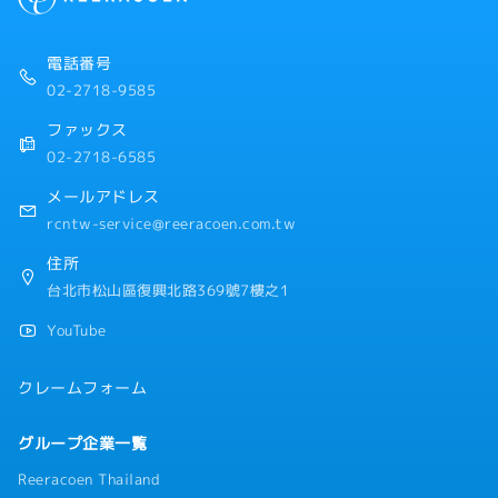
・賞与：年2回（1月・7月、合計2か月 ※ 業績により変
動）
・入社したばかりでは査定ができないため、出勤日数で
電話番号
割った分を支給。
02-2718-9585
・入社半年以降は、査定をし支給額を決定する。大体、
1カ月のボーナスの±5-10%前後
ファックス
・食事手当：3,000元（別途支給）
02-2718-6585
・駐車場手当・ガソリン実費手当（居住地域ごとに上限
あり。但し、交通機関などを使わず徒歩通勤の場合は手
メールアドレス
当は出ません）
rcntw-service@reeracoen.com.tw
・役職手当（主任以上で発生）
・三節礼金（毎回）：入社1年後に1,000元相当の商品
住所
券、入社半年は500元相当の商品券
台北市松山區復興北路369號7樓之1
YouTube
クレームフォーム
グループ企業一覧
Reeracoen Thailand