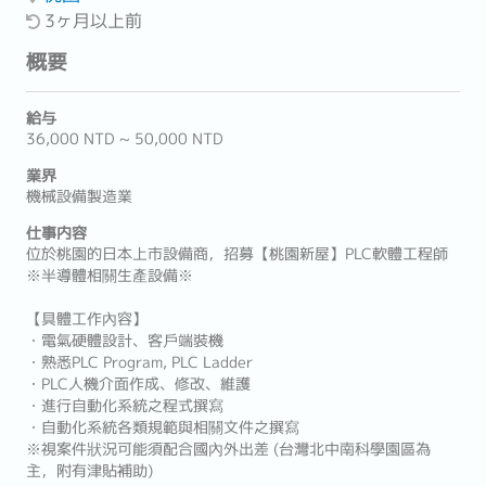
3ヶ月以上前
概要
給与
36,000 NTD ~ 50,000 NTD
業界
機械設備製造業
仕事内容
位於桃園的日本上市設備商，招募【桃園新屋】PLC軟體工程師
※半導體相關生產設備※
【具體工作內容】
・電氣硬體設計、客戶端裝機
・熟悉PLC Program, PLC Ladder
・PLC人機介面作成、修改、維護
・進行自動化系統之程式撰寫
・自動化系統各類規範與相關文件之撰寫
※視案件狀況可能須配合國內外出差 (台灣北中南科學園區為
主，附有津貼補助)