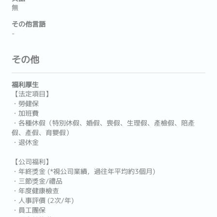
無
その他言語
-
その他
福利厚生
【法定項目】
・勞健保
・加班費
・各種休假（特別休假、婚假、喪假、生理假、產檢假、陪產
假、產假、育嬰假）
・退休金
【公司福利】
・年終獎金 (*視公司業績，過往年平均約3個月)
・三節獎金/禮品
・年度健康檢查
・人事評價 (2次/年)
・員工團保