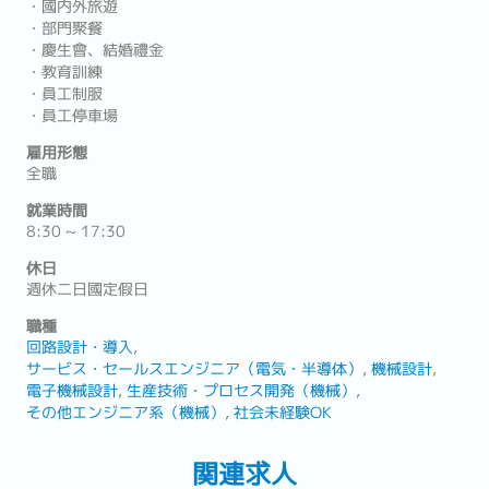
・國内外旅遊
・部門聚餐
・慶生會、結婚禮金
・教育訓練
・員工制服
・員工停車場
雇用形態
全職
就業時間
8:30 ~ 17:30
休日
週休二日國定假日
職種
回路設計・導入
サービス・セールスエンジニア（電気・半導体）
機械設計
電子機械設計
生産技術・プロセス開発（機械）
その他エンジニア系（機械）
社会未経験OK
関連求人