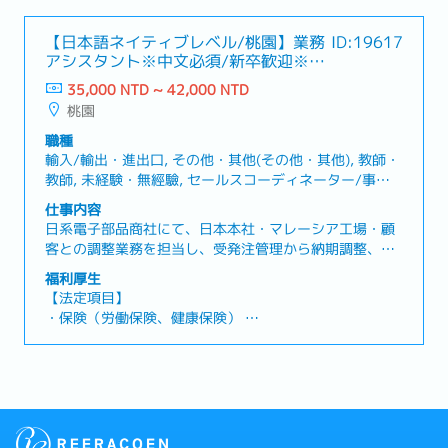
【日本語ネイティブレベル/桃園】業務
ID:19617
アシスタント※中文必須/新卒歓迎※ー
日系電子部品商社
35,000 NTD ~ 42,000 NTD
桃園
職種
輸入/輸出・進出口, その他・其他(その他・其他), 教師・
教師, 未経験・無經驗, セールスコーディネーター/事務/
受付・業務/內勤/窗口
仕事内容
日系電子部品商社にて、日本本社・マレーシア工場・顧
客との調整業務を担当し、受発注管理から納期調整、貿
易事務まで幅広く経験できるポジションです。【仕事内
福利厚生
容】・顧客からの注文受付、受発注処理およびデータ管
【法定項目】
理・日本本社およびマレーシア工場との連絡、調整業
・保険（労働保険、健康保険）
務・納期確認、納期調整および出荷スケジュール管理・
・残業代
顧客からの問い合わせ対応およびメール対応・輸出入関
・各休暇（有給休暇、慶弔休暇、生理休暇、産前産後休
連書類の作成および貿易事務サポート・売掛金管理、請
暇、妊娠検査休暇、出産の付き添い休暇、育児休暇）
求および入金確認業務・営業担当向け各種レポート作
・退職金
成・営業活動に関する社内事務サポート・その他、主管
指示事項への対応
【会社独自の福利厚生】