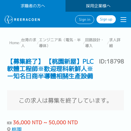
求職者の方へ
採用企業様へ
Sign up
Sign in
台湾の求
エンジニア系（電気・半
回路設計・
求人詳
Home
/
/
/
/
人
導体）
導入
細
【募集終了】 【桃園新屋】PLC
ID:18798
軟體工程師※歡迎理科新鮮人※
ー知名日商半導體相關生產設備
この求人は募集を終了しています。
36,000 NTD ~ 50,000 NTD
桃園