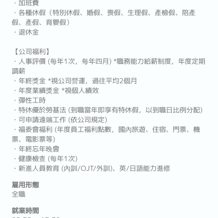
・加班費
・各種休假（特別休假、婚假、喪假、生理假、產檢假、陪產
假、產假、育嬰假）
・退休金
【公司福利】
・人事評價 (每年1次，每年四月) *職務能力給薪制度，年度定期
調薪
・年終獎金 *視公司營運，過往平均2個月
・年度業績獎金 *視個人績效
・彈性工時
・特休優於勞基法 (到職當年即享有特休假，以到職日比例分配)
・可申請遠端工作 (依公司規定)
・福委會福利 (年度員工福利點數，國內旅遊、住宿、門票、機
票、電影票等)
・年終忘年晚會
・健康檢查 (每年1次)
・新進人員教育 (內訓/OJT/外訓)、英/日語能力進修
雇用形態
全職
就業時間