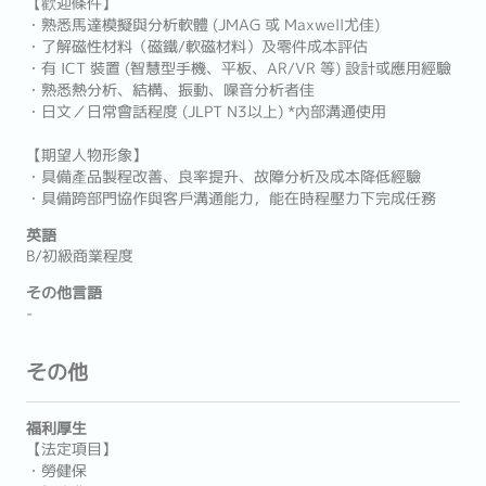
【歡迎條件】
・熟悉馬達模擬與分析軟體 (JMAG 或 Maxwell尤佳)
・了解磁性材料（磁鐵/軟磁材料）及零件成本評估
・有 ICT 裝置 (智慧型手機、平板、AR/VR 等) 設計或應用經驗
・熟悉熱分析、結構、振動、噪音分析者佳
・日文／日常會話程度 (JLPT N3以上) *內部溝通使用
【期望人物形象】
・具備產品製程改善、良率提升、故障分析及成本降低經驗
・具備跨部門協作與客戶溝通能力，能在時程壓力下完成任務
英語
B/初級商業程度
その他言語
-
その他
福利厚生
【法定項目】
・勞健保