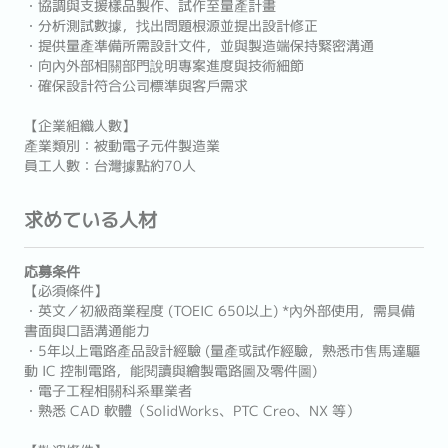
・協調與支援樣品製作、試作至量產計畫
・分析測試數據，找出問題根源並提出設計修正
・提供量產準備所需設計文件，並與製造端保持緊密溝通
・向內外部相關部門說明專案進度與技術細節
・確保設計符合公司標準與客戶需求
【企業組織人數】
產業類別：被動電子元件製造業
員工人數：台灣據點約70人
求めている人材
応募条件
【必須條件】
・英文／初級商業程度 (TOEIC 650以上) *內外部使用，需具備
書面與口語溝通能力
・5年以上電路產品設計經驗 (量產或試作經驗，熟悉市售馬達驅
動 IC 控制電路，能閱讀與繪製電路圖及零件圖)
・電子工程相關科系畢業者
・熟悉 CAD 軟體（SolidWorks、PTC Creo、NX 等）