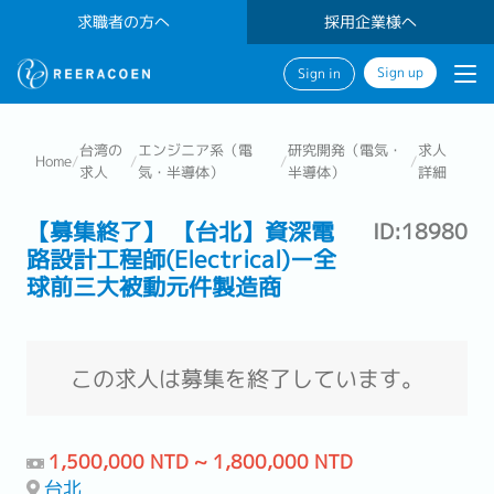
求職者の方へ
採用企業様へ
Sign up
Sign in
台湾の
エンジニア系（電
研究開発（電気・
求人
Home
/
/
/
/
求人
気・半導体）
半導体）
詳細
【募集終了】 【台北】資深電
ID:18980
路設計工程師(Electrical)ー全
球前三大被動元件製造商
この求人は募集を終了しています。
1,500,000 NTD ~ 1,800,000 NTD
台北