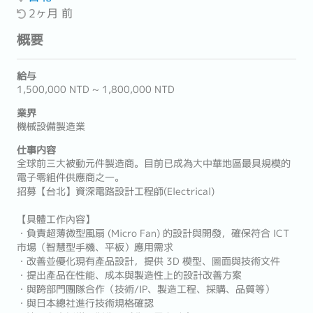
2ヶ月 前
概要
給与
1,500,000 NTD ~ 1,800,000 NTD
業界
機械設備製造業
仕事内容
全球前三大被動元件製造商。目前已成為大中華地區最具規模的
電子零組件供應商之一。
招募【台北】資深電路設計工程師(Electrical)
【具體工作內容】
・負責超薄微型風扇 (Micro Fan) 的設計與開發，確保符合 ICT
市場（智慧型手機、平板）應用需求
・改善並優化現有產品設計，提供 3D 模型、圖面與技術文件
・提出產品在性能、成本與製造性上的設計改善方案
・與跨部門團隊合作（技術/IP、製造工程、採購、品質等）
・與日本總社進行技術規格確認