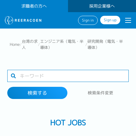
求職者の方へ
採用企業様へ
Sign up
Sign in
検索する
台湾の求
エンジニア系（電気・半
研究開発（電気・半
Home
/
/
/
人
導体）
導体）
業界
勤務地
検索する
検索条件変更
検索する
HOT JOBS