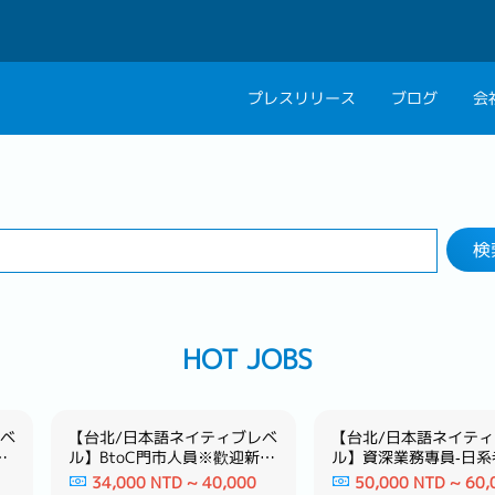
プレスリリース
ブログ
会
検索する
会社概要
キャリアコン
業界
1 selected
私たちの考え方
キャリアカウ
検
グループ代表メッセ
採用情報
HOT JOBS
レベ
【台北/日本語ネイティブレベ
【台北/日本語ネイテ
商
ル】BtoC門市人員※歡迎新鮮
ル】資深業務專員‐日系
人・無經驗－日系綜合機車用
造業子公司‐
34,000 NTD ~ 40,000
50,000 NTD ~ 60,