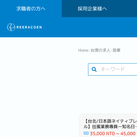
求職者の方へ
採用企業様へ
Home
/
台湾の求人
/
苗栗
【台北】営業※新卒OK！フレ
【台北/日本語ネイティブ
ックスタイム！VISAサポート
ル】扭蛋業務專員ー知名日
有※－大手厨房機器メーカー
娛樂產業
35,000 NTD ~ 60,000
35,000 NTD ~ 45,000