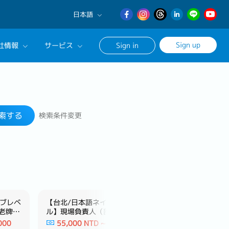
日本語
English
Sign up
社情報
サービス
Sign in
日本語
繁體中文
サルタントに相談する
検索する
ンセリングサービス
索する
検索条件変更
ージ
ィブレベ
【台北/日本語ネイティブレベ
【台北/日本語ネ
老牌製
ル】現場負責人（部長助理）‐
ル】SNSマーケテ
日系大型摩托車用品企業‐
ー日系大手マーケ
000
55,000 NTD ~ 80,000
50,000 NTD ~