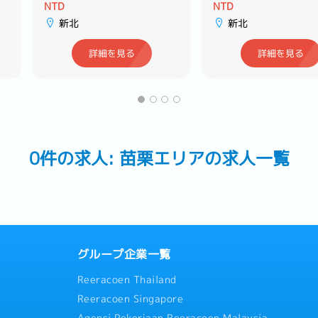
品店
NTD
NTD
新北
新北
詳細を見る
詳細を見る
0件の求人: 苗栗エリアの求人一覧
グループ企業一覧
Reeracoen Thailand
Reeracoen Singapore