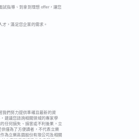
指導、到拿到理想 offer，讓您
人才，滿足您企業的需求。
管我們努力提供準確且最新的資
導，建議您諮詢相關領域的專家學
成的任何損失、損害或不利後果，立
提供僅為了方便讀者，不代表立樂
能作為立樂高園股份有限公司及相關