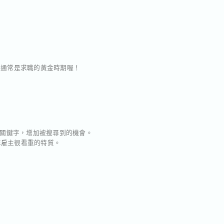
月通常是求職的黃金時期喔！
關鍵字，增加被搜尋到的機會。
年雇主很看重的特質。