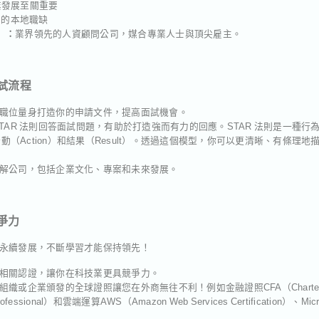
業發展至關重要
業的本地職缺
n）：
業界領先的人資顧問公司，媒合專業人士與頂尖雇主。
試流程
職位量身打造你的申請文件，提高面試機會。
STAR 法則回答面試問題，有助於打造強而有力的回應。STAR 法則是一種
k）、行動（Action）和結果（Result）。透過這個模型，你可以更清晰、有
解公司，包括企業文化、專案和未來發展。
爭力
永續發展，不斷學習才能保持領先！
相關認證，讓你在科技業更具競爭力。
織或企業頒發的全球證照讓您在外商無往不利！例如金融證照CFA（Chartered Fin
Professional）和雲端運算AWS（Amazon Web Services Certification）、