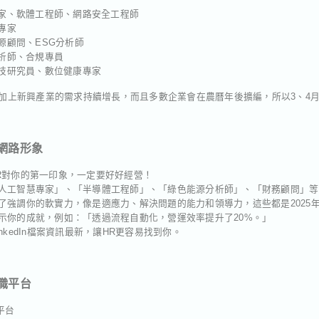
家、軟體工程師、網路安全工程師
專家
源顧問、ESG分析師
析師、合規專員
技研究員、數位健康專家
%，加上新興產業的需求持續增長，而且多數企業會在農曆年後擴編，所以3、4
網路形象
是HR對你的第一印象，一定要好好經營！
人工智慧專家」、「半導體工程師」、「綠色能源分析師」、「財務顧問」等
了強調你的軟實力，像是適應力、解決問題的能力和領導力，這些都是2025
示你的成就，例如：「透過流程自動化，營運效率提升了20%。」
nkedIn檔案資訊最新，讓HR更容易找到你。
職平台
平台