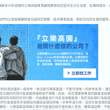
讓擁有20年經驗的立樂高園專業顧問團隊為您提供全方位支援：從職缺媒合、面試
我們的企業服務顧問會迅速與您聯繫，提供專業建議，幫助您找到合適的優秀
供的資訊僅供一般參考，無法替代專業建議，不應作為唯一的參考來源。 儘
定主題的內容可能會變得過時或不精確。因此，若您需要更專業的建議或指
資訊所採取的任何行動，均由讀者自行決定並承擔風險。對於因此類行為造
我們可能會提供外部網站的連結或資訊供進一步參考或引用。這些外部資源的
確性。立樂高園部落格文章中可能還包括作者的個人意見、觀點或詮釋，不