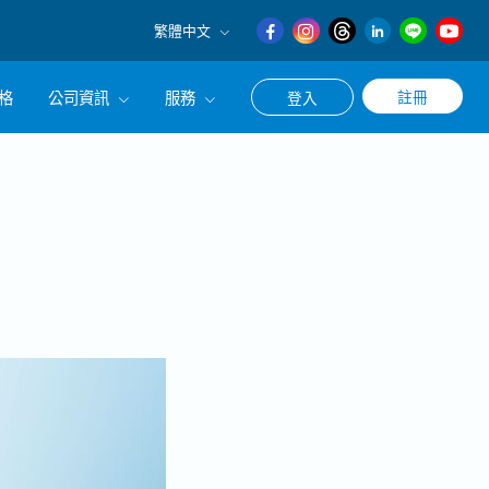
繁體中文
English
格
公司資訊
服務
註冊
登入
日本語
繁體中文
冊使用求職・轉職相關服務
公司簡介
涯諮詢服務
經營理念
CEO的話