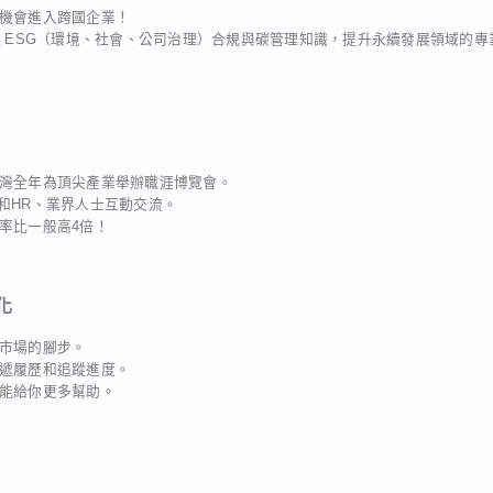
機會進入跨國企業！
 ESG（環境、社會、公司治理）合規與碳管理知識，提升永續發展領域的
臺灣全年為頂尖產業舉辦職涯博覽會。
體：和HR、業界人士互動交流。
率比一般高4倍！
化
上市場的腳步。
投遞履歷和追蹤進度。
練能給你更多幫助。