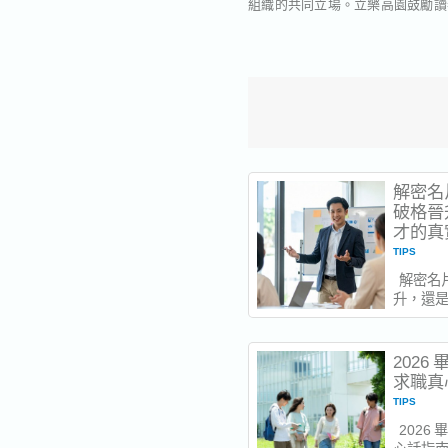
組織的共同立場。立樂高園鼓勵讀
解密名
破格晉
才的真
TIPS
解密名
升，還
檢驗指南
了晉升。
202
求職真
TIPS
2026
心話指南