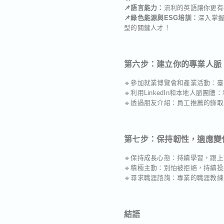
📌語言能力：
流利的英語讓你更有
📌綠色能源與ESG培訓：
深入掌握
型的關鍵人才！
第六步：建立你的專業人脈
🔹參加就業博覽會和產業活動：
🔹利用LinkedIn和本地人脈團
🔹透過朋友介紹：員工推薦的錄取
第七步：保持韌性，適應變
🔹保持成長心態：持續學習，跟
🔹積極主動：別怕被拒絕，持續
🔹尋求職涯諮詢：專業的職涯教
結語