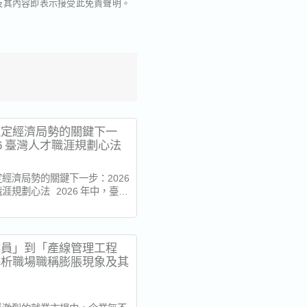
及其內容即表示接受此免責聲明。
確定經濟局勢的關鍵下一
26 臺灣人才職涯規劃心法
經濟局勢的關鍵下一步：2026
涯規劃心法 2026 年中，臺灣
勢正呈現對比強烈、錯綜複雜的
導體與 AI 基礎建設相關產業依
比強勁的成績單，這也具體反映
6立樂高園臺灣雇主調查》中：高
業員」到「產線管理工程
.
解析職場職稱膨脹現象及其