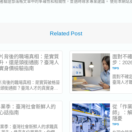
者驗證部落格文章中的準確性和相關性，並適時尋求專業建議。 使用本網站
Related Post
片背後的職場真相：是實質
面對不
升，還是頭銜通膨？臺灣人
步：20
實身價檢驗指南
TIPS
面對不確定
臺灣人才職
片背後的職場真相：是實質破格晉
的經濟局
是頭銜通膨？臺灣人才的真實身價
面貌。 半
 設想一下：你在六個月前迎來
然交出無
你的名片頭銜變漂亮了、Email...
在《202
6 畢業季：臺灣社會新鮮人的
從「作
達 57.4%..
心話指南
師」：
隱憂
TIPS
 畢業季：臺灣社會新鮮人的求職真
 首先，恭喜各位畢業生，你們自