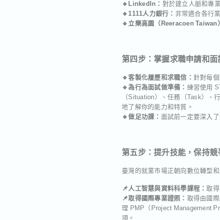
🔹LinkedIn：
對於建立人脈和專
🔹1111人力銀行：
非常適合各行
🔹立樂高園（Reeracoen Taiwa
第四步：掌握求職申請和面
🔹客製化履歷和求職信：
針對每個
🔹為行為面試做準備：
練習使用 
（Situation）、任務（Tas
地了解你的能力和特質。
🔹做足功課：
面試前一定要深入了
第五步：提升技能，保持競
臺灣的就業市場正朝向數位轉型和
📌人工智慧與資料科學課程：
取得
📌取得國際專業證照：
取得由國際組
理 PMP（Project Management 
項。