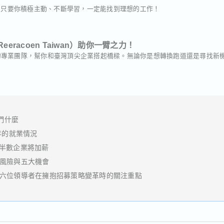
會，只要你積極主動、不斷學習，一定能找到理想的工作！
racoen Taiwan）助你一臂之力！
aiwan）的專業團隊，幫你和臺灣頂尖企業搭起橋樑。無論你是想轉換跑道還是尋找
們什麼
5年的就業情況
台灣半數企業將加薪
貿易風險與五大機會
：亞洲六位領導者在擁抱招募策略變革時的關注重點