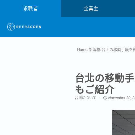
求職者
企業主
Home
/
部落格
/
台北の移動手段を
台北の移動手
もご紹介
台湾について
November 30, 2