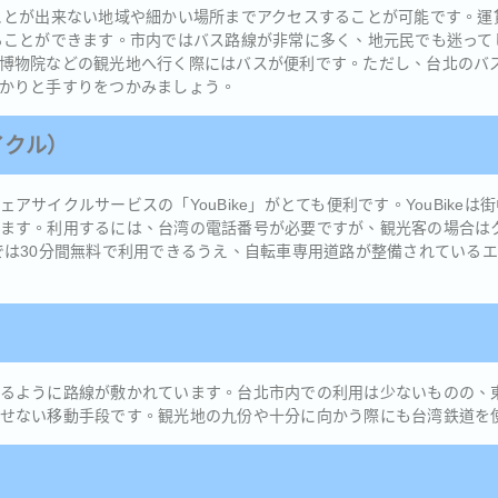
ことが出来ない地域や細かい場所までアクセスすることが可能です。運賃
ることができます。市内ではバス路線が非常に多く、地元民でも迷ってし
博物院などの観光地へ行く際にはバスが便利です。ただし、台北のバ
かりと手すりをつかみましょう。
イクル）
アサイクルサービスの「YouBike」がとても便利です。YouBike
ます。利用するには、台湾の電話番号が必要ですが、観光客の場合は
では30分間無料で利用できるうえ、自転車専用道路が整備されている
るように路線が敷かれています。台北市内での利用は少ないものの、
せない移動手段です。観光地の九份や十分に向かう際にも台湾鉄道を