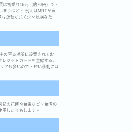
は初乗り15元（約70円）で、
まうほど。 例えばMRTが直
スは運転が荒く少々危険なた
は街中の至る場所に設置されてお
クレジットカードを登録するこ
エリアも多いので、短い移動には
東部の花蓮や台東など、台湾の
使用したりもします。