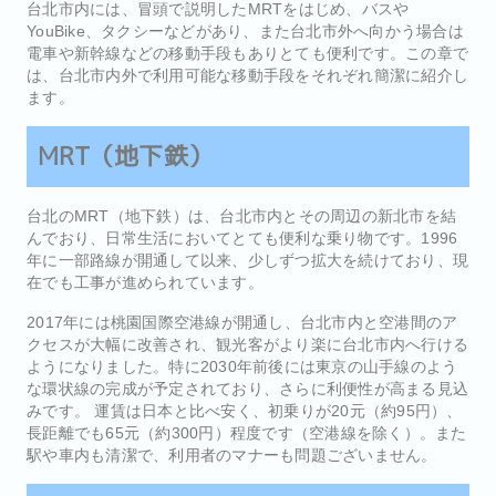
台北市内には、冒頭で説明したMRTをはじめ、バスや
YouBike、タクシーなどがあり、また台北市外へ向かう場合は
電車や新幹線などの移動手段もありとても便利です。この章で
は、台北市内外で利用可能な移動手段をそれぞれ簡潔に紹介し
ます。
MRT（地下鉄）
台北のMRT（地下鉄）は、台北市内とその周辺の新北市を結
んでおり、日常生活においてとても便利な乗り物です。1996
年に一部路線が開通して以来、少しずつ拡大を続けており、現
在でも工事が進められています。
2017年には桃園国際空港線が開通し、台北市内と空港間のア
クセスが大幅に改善され、観光客がより楽に台北市内へ行ける
ようになりました。特に2030年前後には東京の山手線のよう
な環状線の完成が予定されており、さらに利便性が高まる見込
みです。 運賃は日本と比べ安く、初乗りが20元（約95円）、
長距離でも65元（約300円）程度です（空港線を除く）。また
駅や車内も清潔で、利用者のマナーも問題ございません。