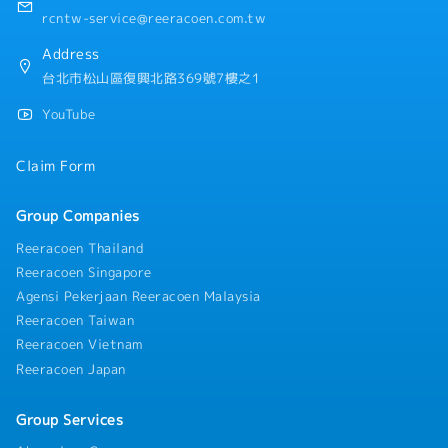
rcntw-service@reeracoen.com.tw
Address
台北市松山區復興北路369號7樓之1
YouTube
Claim Form
Group Companies
Reeracoen Thailand
Reeracoen Singapore
Agensi Pekerjaan Reeracoen Malaysia
Reeracoen Taiwan
Reeracoen Vietnam
Reeracoen Japan
Group Services