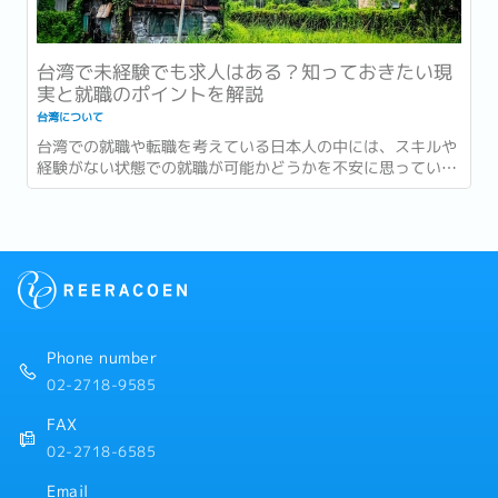
台湾で未経験でも求人はある？知っておきたい現
実と就職のポイントを解説
台湾について
台湾での就職や転職を考えている日本人の中には、スキルや
経験がない状態での就職が可能かどうかを不安に思っている
方も多いでしょう。実際、未経験でも就職できるチャンスは
ありますが、ビザの関係や何もスキルがないままだと厳しい
現実が待っていることも。...
Phone number
02-2718-9585
FAX
02-2718-6585
Email