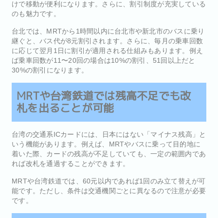
けで移動が便利になります。さらに、割引制度が充実している
のも魅力です。
台北では、MRTから1時間以内に台北市や新北市のバスに乗り
継ぐと、バス代が8元割引されます。さらに、毎月の乗車回数
に応じて翌月1日に割引が適用される仕組みもあります。例え
ば乗車回数が11〜20回の場合は10%の割引、51回以上だと
30%の割引になります。
MRTや台湾鉄道では残高不足でも改
札を出ることが可能
台湾の交通系ICカードには、日本にはない「マイナス残高」と
いう機能があります。例えば、MRTやバスに乗って目的地に
着いた際、カードの残高が不足していても、一定の範囲内であ
れば改札を通過することができます。
MRTや台湾鉄道では、60元以内であれば1回のみ立て替えが可
能です。ただし、条件は交通機関ごとに異なるので注意が必要
です。