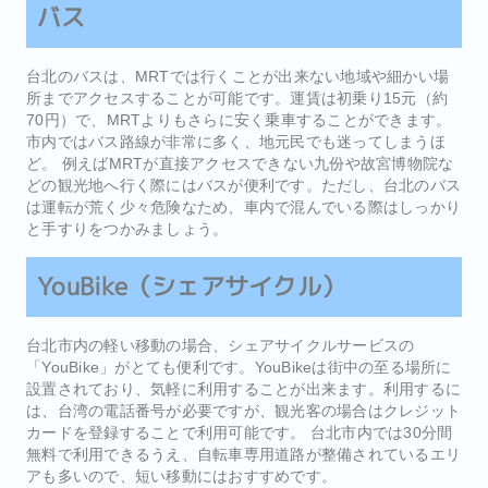
バス
台北のバスは、MRTでは行くことが出来ない地域や細かい場
所までアクセスすることが可能です。運賃は初乗り15元（約
70円）で、MRTよりもさらに安く乗車することができます。
市内ではバス路線が非常に多く、地元民でも迷ってしまうほ
ど。 例えばMRTが直接アクセスできない九份や故宮博物院な
どの観光地へ行く際にはバスが便利です。ただし、台北のバス
は運転が荒く少々危険なため、車内で混んでいる際はしっかり
と手すりをつかみましょう。
YouBike（シェアサイクル）
台北市内の軽い移動の場合、シェアサイクルサービスの
「YouBike」がとても便利です。YouBikeは街中の至る場所に
設置されており、気軽に利用することが出来ます。利用するに
は、台湾の電話番号が必要ですが、観光客の場合はクレジット
カードを登録することで利用可能です。 台北市内では30分間
無料で利用できるうえ、自転車専用道路が整備されているエリ
アも多いので、短い移動にはおすすめです。