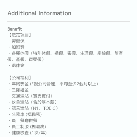
Additional Information
Benefit
【法定項目】
・勞健保
・加班費
・各種休假（特別休假、婚假、喪假、生理假、產檢假、陪產
假、產假、育嬰假）
・退休金
【公司福利】
・年終獎金 (*視公司營運，平均至少2個月以上)
・三節禮金
・交通津貼（實支實付）
・伙食津貼（含於基本薪）
・語言津貼（N1、TOEIC）
・公務車 (視職務)
・員工餐廳供餐
・員工制服 (視職務)
・健康檢査 (1次/年)