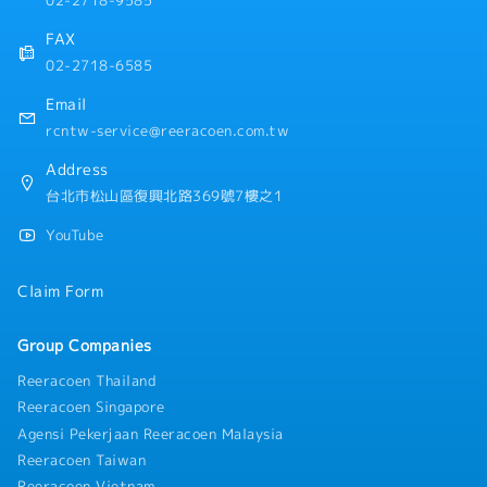
02-2718-9585
・提供業務機
FAX
【績效獎金】
02-2718-6585
・3個月發放1次（細節於面試時說明）
Email
rcntw-service@reeracoen.com.tw
Address
台北市松山區復興北路369號7樓之1
YouTube
Claim Form
Group Companies
Reeracoen Thailand
Reeracoen Singapore
Agensi Pekerjaan Reeracoen Malaysia
Reeracoen Taiwan
Reeracoen Vietnam