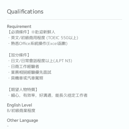
Qualifications
Requirement
【必須條件】※歡迎新鮮人
・英文/初級商用程度 (TOEIC 550以上)
・熟悉Office系統操作(Excel函數)
【加分條件】
・日文/日常會話程度以上(JLPT N3)
・日商工作經驗者
・業務相關經驗優先面試
・具機車或汽車駕照
【期望人物特質】
・細心，有效率，好溝通，能長久穩定工作者
English Level
B/初級商業程度
Other Language
-