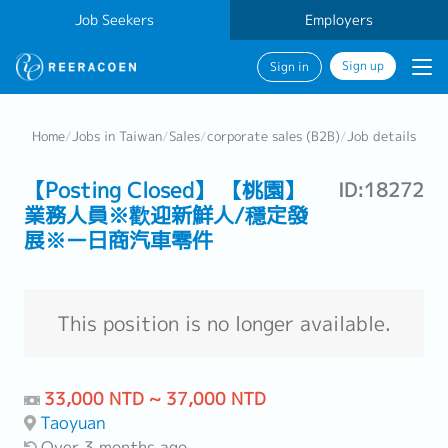
Job Seekers
Employers
Sign up
Sign in
Home
/
Jobs in Taiwan
/
Sales
/
corporate sales (B2B)
/
Job details
【Posting Closed】 【桃園】
ID:18272
業務人員※歡迎新鮮人/穩定發
展※ー日商汽車零件
This position is no longer available.
33,000 NTD ~ 37,000 NTD
Taoyuan
Over 3 months ago