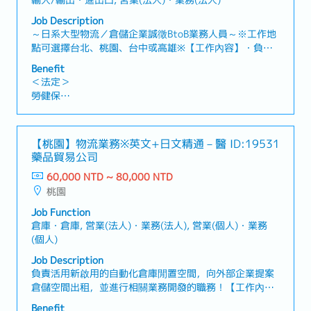
輸入/輸出・進出口, 営業(法人)・業務(法人)
Job Description
～日系大型物流／倉儲企業誠徵BtoB業務人員～※工作地
點可選擇台北、桃園、台中或高雄※【工作內容】・負責
國際進出口、國內運輸、倉儲管理及庫存管理等整體物流
Benefit
服務業務・開發新客戶並維護既有客戶關係※主要以新客
＜法定＞
戶開發為主・透過電話開發潛在客戶，安排拜訪行程並進
勞健保
行業務提案・了解客戶需求，提供最適合的物流解決方案
加班費
各種休假(特別休假、婚假、喪假、生理假、產檢假、陪產
假、產假、育嬰假)
【桃園】物流業務※英文+日文精通－醫
ID:19531
退休金
藥品貿易公司
60,000 NTD ~ 80,000 NTD
＜公司福利＞
桃園
・獎金：1個月～※依公司內部規定決定
・三節獎金
Job Function
・員工旅遊(不定期)
倉庫・倉庫, 営業(法人)・業務(法人), 営業(個人)・業務
(個人)
Job Description
負責活用新啟用的自動化倉庫閒置空間，向外部企業提案
倉儲空間出租，並進行相關業務開發的職務！【工作內
容】・外部客戶開發業務（由於本職位將處理非自有產品
Benefit