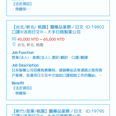
的貨物，因此需針對正在尋找倉儲及物流服務的企業，提
【法定項目】
案並介紹本公司的倉儲功能）・客戶需求訪談與條件整
・勞健保
理・與內部各部門之協作與溝通・主管交辦事項【魅
・各種休假（特別休假、婚假、喪假、生理假、產檢假、
力】・可將集團內前所未有的服務，透過自身的努力拓展
陪產假、產假、育嬰假）
並推向市場・擁有高度裁量權，可充分發揮提案能力的職
・退休金
【台北/新北/ 桃園】醫藥品業務／日文
ID:19802
位
口譯※活用日文※－大手日商製薬公司
【公司福利】
40,000 NTD ~ 65,000 NTD
・獎金：保證1個月（1年1次）
台北, 新北, 桃園
・業績獎金：依業績（1年1次，平均1～2個月）
・餐費津貼（包含於月薪中）
Job Function
営業(法人)・業務(法人), 通訳/翻訳・口譯/翻譯
Job Description
日系製藥公司招募負責藥局、連鎖藥妝店等通路之既有客
戶業務，並運用日文及中文協助口譯相關工作的職缺。透
過醫藥品、化妝品及食品等商品的促銷提案與賣場陳列規
Benefit
劃，協助提升產品在台灣市場的知名度與銷售業績。【工
【法定項目】
作內容】・定期拜訪負責區域內的藥局及連鎖藥妝店，進
・勞健保
行既有客戶維護及通路業務・與既有客戶建立良好關係，
・加班費
了解銷售狀況及客戶需求・介紹醫藥品、化妝品、食品等
・各種休假（特別休假、婚假、喪假、生理假、產檢假、
商品，並提出促銷方案・提供新商品、行銷活動及銷售策
陪產假、產假、育嬰假）
【新竹/苗栗/桃園】醫藥品業務／日文
ID:19795
略等相關資訊・負責店內商品陳列、賣場規劃及促銷活動
・退休金