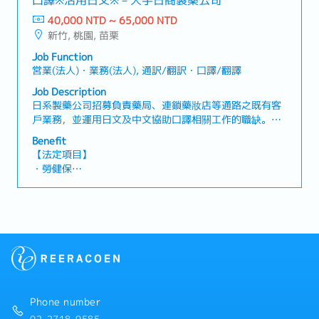
口譯※活用日文※－大手日商製薬公司
執行・回覆通路窗口的相關詢問・彙整並回報業務活動內
容及市場資訊・協助日本籍員工、台灣籍員工及客戶之間
40,000 NTD ~ 65,000 NTD
【企業福利】
的日中口譯・其他主管交辦事項
新竹, 桃園, 苗栗
・獎金：平均2.5個月（依業績而定）
・三節禮金
Job Function
・交通津貼
営業(法人)・業務(法人), 通訳/翻訳・口譯/翻譯
・伙食津貼
Job Description
・提供業務機
日系製藥公司招募負責藥局、連鎖藥妝店等通路之既有客
戶業務，並運用日文及中文協助口譯相關工作的職缺。透
【績效獎金】
過醫藥品、化妝品及食品等商品的促銷提案與賣場陳列規
・3個月發放1次（細節於面試時說明）
Benefit
劃，協助提升產品在台灣市場的知名度與銷售業績。【工
【法定項目】
作內容】・定期拜訪負責區域內的藥局及連鎖藥妝店，進
・勞健保
行既有客戶維護及通路業務・與既有客戶建立良好關係，
・加班費
了解銷售狀況及客戶需求・介紹醫藥品、化妝品、食品等
・各種休假（特別休假、婚假、喪假、生理假、產檢假、
商品，並提出促銷方案・提供新商品、行銷活動及銷售策
陪產假、產假、育嬰假）
略等相關資訊・負責店內商品陳列、賣場規劃及促銷活動
・退休金
執行・回覆店鋪窗口的相關詢問・彙整並回報業務活動內
容及市場資訊・協助日本籍員工、台灣籍員工及客戶之間
【企業福利】
的日中口譯・其他主管交辦事項
・獎金：平均2.5個月（依業績而定）
・三節禮金
・交通津貼
Phone number
・伙食津貼