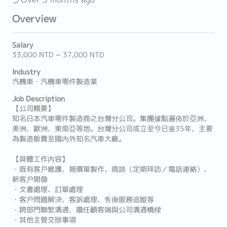
Overview
Salary
33,000 NTD ~ 37,000 NTD
Industry
汽機車・汽機車零件製造業
Job Description
【公司概要】
知名日本汽車零件製造商之台灣分公司。集團據點遍佈於亞洲、
美洲、歐洲、東南亞等地。台灣分公司成立至今已逾35年，主要
為製造販賣至國內外知名汽車大廠。
【具體工作內容】
・既有客戶維護、報價單製作、商談（定期拜訪／電話連絡）、
新客戶開發
・文書處理、訂單處理
・客戶問題解決、客訴處理、售後服務追蹤等
・跨部門聯繫溝通，擔任顧客端與公司溝通橋樑
・其他主管交辦事項