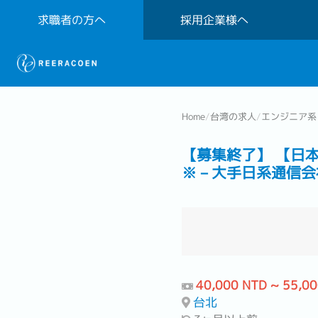
求職者の方へ
採用企業様へ
Home
/
台湾の求人
/
エンジニア系
【募集終了】 【日
※－大手日系通信会
40,000 NTD ~ 55,0
台北