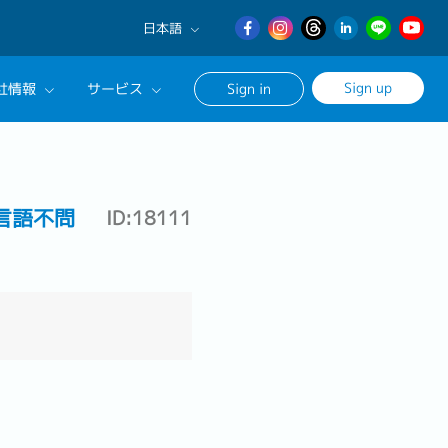
日本語
English
Sign up
社情報
サービス
Sign in
日本語
繁體中文
サルタントに相談する
ンセリングサービス
言語不問
ID:18111
ージ