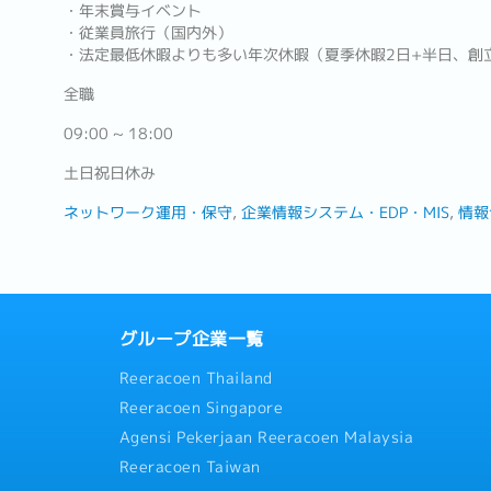
・年末賞与イベント
・従業員旅行（国内外）
・法定最低休暇よりも多い年次休暇（夏季休暇2日+半日、創
全職
09:00 ~ 18:00
土日祝日休み
ネットワーク運用・保守
企業情報システム・EDP・MIS
情報
グループ企業一覧
Reeracoen Thailand
Reeracoen Singapore
Agensi Pekerjaan Reeracoen Malaysia
Reeracoen Taiwan