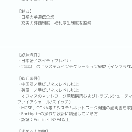
【魅力】
・日系大手通信企業
・充実の評価制度・福利厚生制度を整備
【必須條件】
・日本語／ネイティブレベル
・2年以上のITシステムインテグレーション経験（インフラな
【歓迎条件】
・中国語／準ビジネスレベル以上
・英語 ／準ビジネスレベル以上
・オフィスのネットワーク環境構築およびトラブルシューティ
ファイアウォール/スイッチ）
・MCSE、CCNA等のシステムネットワーク関連の証明書を
・Fortigateの操作や設計に精通している方
・認証：Fortinet NSE4以上
【求める人物像】