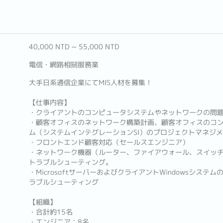
40,000 NTD ~ 55,000 NTD
電信・網路相關服務業
大手日系通信企業にてMIS人材を募集！
【仕事内容】
・クライアントのコンピュータシステムやネットワークの問
・顧客オフィスのネットワーク構築計画、顧客オフィスのコ
ム（システムインテグレーションSI）のプロジェクトマネジ
・フロントエンド顧客対応（セールスエンジニア）
・ネットワーク機器（ルーター、ファイアウォール、スイッチ
トラブルシューティング。
・MicrosoftサーバーおよびクライアントWindowsシス
ラブルシューティング
【組織】
・合計約15名
・エンジニア：8名