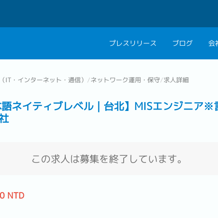
プレスリリース
ブログ
会
会社概要
キャリアコン
（IT・インターネット・通信）
/
ネットワーク運用・保守
/
求人詳細
私たちの考え方
キャリアカウ
本語ネイティブレベル｜台北】MISエンジニア※
グループ代表メッセ
社
採用情報
この求人は募集を終了しています。
00 NTD