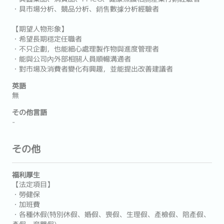
・具市場分析、競品分析、銷售數據分析經驗者
【期望人物形象】
・希望長期穩定任職者
・不只企劃，也能細心處理製作物與進度管理者
・能與公司內外部相關人員順暢溝通者
・對市場及消費者變化有興趣，並能提出改善建議者
英語
無
その他言語
-
その他
福利厚生
【法定項目】
・勞健保
・加班費
・各種休假(特別休假、婚假、喪假、生理假、產檢假、陪產假、