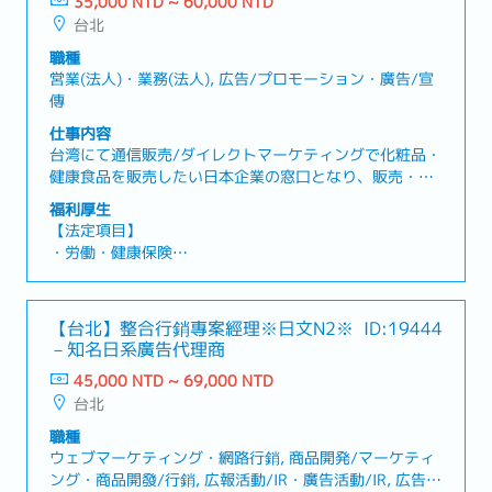
35,000 NTD ~ 60,000 NTD
【会社福利厚生】
SNS施策の改善：SNS運用データを定期的に分析し、レ
台北
・賞与（年2回支給、個人評価および会社業績により決
ポートを作成。クリック率（CTR）、エンゲージメント
定）
職種
率、コンバージョン率（CVR）などの指標をもとに、運
・月次業績達成ボーナス
営業(法人)・業務(法人), 広告/プロモーション・廣告/宣
用戦略を継続的に改善。・海外プロジェクトへの参画：
・リフレッシュ手当
傳
海外市場向けSNSローカライズプロジェクトに参画し、
・誕生日祝い金、誕生日休暇、四半期目標達成報奨制度
海外チームと連携しながらプロジェクトを推進。
仕事内容
（例：特別休暇など）
台湾にて通信販売/ダイレクトマーケティングで化粧品・
・年1回の健康診断
健康食品を販売したい日本企業の窓口となり、販売・売
・フルメディア広告に関する知識研修
上拡大のための企画提案、折衝、実行から効果検証まで
・個人学習・専門スキル向上のための補助制度
福利厚生
の顧客対応を担当。担当はOPD（広告枠の仕入れ）・テ
・Apple Macノートパソコン支給
【法定項目】
レビ・web/インターネット・平面（雑誌・紙面等）など
・月1回の部署ランチ会
・労働・健康保険
メディア/媒体毎に分かれ、担当毎に情報共有し合い、案
・フレックスタイム制＆ハイブリッド勤務制度
・残業手当
件を進めていく。基本的には、日本にいる顧客との折衝
・国内外社員旅行
・各種休暇（特別休暇、結婚休暇、忌引休暇、生理休
のため、テレビ会議・電話・メールが中心となるが、メ
暇、妊娠検診休暇、配偶者出産休暇、産休、育児休暇）
【台北】整合行銷專案經理※日文N2※
ID:19444
ディア折衝などへ同行し、通訳翻訳などのサポート業務
※上記福利厚生は、3ヶ月の試用期間を終了した正社員
・退職金
－知名日系廣告代理商
にも携わる。
が対象となります。
45,000 NTD ~ 69,000 NTD
【会社独自の福利厚生】
台北
・賞与：年2回（平均0.5～2.5か月分、個人評価および
会社業績により変動）
職種
・人事評価による昇給制度（年2回）
ウェブマーケティング・網路行銷, 商品開発/マーケティ
・柔軟な在宅勤務制度（入社半年後より、週1日のリモ
ング・商品開發/行銷, 広報活動/IR・廣告活動/IR, 広告/