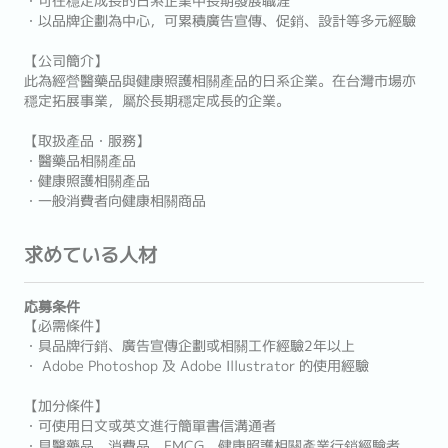
・可在穩定成長的日系企業中長期發展職涯
・以品牌企劃為中心，可累積廣告宣傳、促銷、設計等多元經驗
【公司簡介】
此為經營醫藥品與健康照護相關產品的日系企業。在台灣市場亦
穩定拓展事業，屬於長期穩定成長的企業。
【取扱產品・服務】
・醫藥品相關產品
・健康照護相關產品
・一般消費者向健康相關商品
求めている人材
応募条件
【必需條件】
・具品牌行銷、廣告宣傳企劃或相關工作經驗2年以上
・ Adobe Photoshop 及 Adobe Illustrator 的使用經驗
【加分條件】
・可使用日文或英文進行簡單書信溝通者
・具醫藥品、消費品、FMCG、健康照護相關產業行銷經驗者