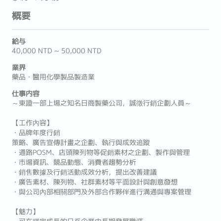
概要
給与
40,000 NTD ~ 50,000 NTD
業界
藥品・醫用化學製品製造業
仕事内容
～東證一部上場之知名日商製藥公司，誠徵行銷企劃人員～
【工作內容】
・品牌年度行銷
策略、廣告宣傳計畫之企劃、執行與成效追蹤
・通路POSM、店頭陳列物等促銷素材之企劃、製作與管理
・市場資訊、競品動態、消費者趨勢分析
・銷售數據及行銷活動成效分析，提出改善建議
・廣告素材、陳列物、社群素材等平面設計與創意發想
・與公司內部相關部門及外部合作夥伴進行溝通與專案管理
【魅力】