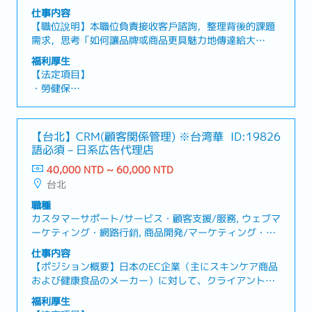
ートワーク可）
プロモーション・廣告/宣傳
仕事内容
・入社日より特別休暇3日付与
【職位說明】本職位負責接收客戶諮詢，整理背後的課題
・バースデー休暇（勤続1年以上で、誕生日の前後1か月
需求，思考「如何讓品牌或商品更具魅力地傳達給大
以内に取得可能）
眾」，並負責從企劃、提案到執行的全程整合。不只是單
・結婚記念日休暇
福利厚生
純的執行者，而是需與客戶並肩合作，串聯公司內部的企
・夏季休暇2日（新入社員の場合、6月末までに試用期間
【法定項目】
劃、製作與營運團隊，推動整個專案向前邁進。【工作內
を終了していることが条件）
・勞健保
容】・客戶需求訪談及問題整理・制定行銷策略、品牌訴
・リフレッシュ休暇（勤続1年以上で3日、2年以上で毎
・加班費
求與促銷企劃・撰寫提案書、企劃書及進行簡報・專案進
年5日）
・各種休假（特別休假、婚假、喪假、生理假、產檢假、
度管理、時程管理與預算控管・與社內外相關人士的協調
・Job Change制度（直属上司を介さず、経営層へ直接異
陪產假、產假、育嬰假）
【台北】CRM(顧客関係管理) ※台湾華
ID:19826
與導向・市場調查、競合調查與趨勢分析・根據數據進行
動希望を提出可能）
・退休金
語必須－日系広告代理店
成效驗證與改善建議・提升品牌價值與商品價值的企劃立
・新人研修、Skill Map育成制度
案與提案
・業務改善提案制度（提案1件につき100円支給）
40,000 NTD ~ 60,000 NTD
【公司福利】
・健康診断：2年に1回
台北
・年終獎金（依個人表現及公司業績浮動）
・人事考核調薪制度（1年2次）
職種
・彈性居家辦公制度（在職半年後，享有1週1天遠端工
カスタマーサポート/サービス・顧客支援/服務, ウェブマ
作）
ーケティング・網路行銷, 商品開発/マーケティング・商
・入社日起即享有3天特休
品開發/行銷, 広告/プロモーション・廣告/宣傳
仕事内容
・生日假（在職滿一年後，生日的前後1個月內可獲得生
【ポジション概要】日本のEC企業（主にスキンケア商品
日假）
および健康食品のメーカー）に対して、クライアントと
・結婚紀念日假
のコミュニケーションを図り、既存顧客のリピート購入
・暑假2日（若為新進同仁，需於6月底前通過試用期）
福利厚生
を促す仕組みを構築し、LTV（Life Time Value／顧客生
・Refresh休假（在籍1年以上3天，2年以上每年5天）