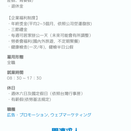
產假、育嬰假)
・退休金
【企業福利制度】
・年終獎金(平均2~3個月，依照公司營運發放)
・三節禮金
・每週可居家辦公一天（未來可能會有所調整）
・勞委會福利(國內外旅遊，不定期聚餐)
・健康檢查(一次/年)，健檢半日公假
雇用形態
全職
就業時間
08：30 ~ 17：30
休日
・週休六日及國定假日（依照台灣行事曆）
・有薪假(依勞基法規定)
職種
広告・プロモーション
ウェブマーケティング