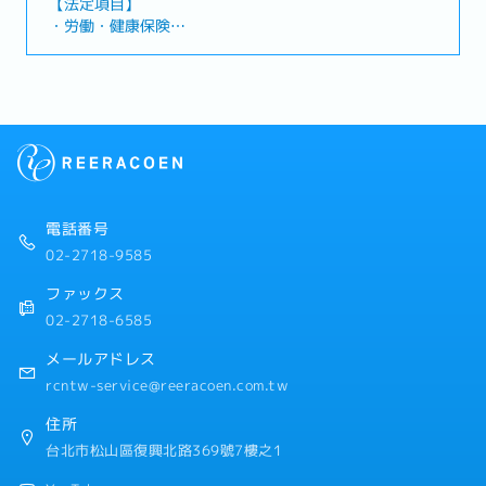
【法定項目】
涯価値）の向上を目指すマーケティング戦略および施策
・Job Change制度
・労働・健康保険
の企画・実行を行います。また、台湾市場のトレンドや
・新人研修、Skill Map培育
・残業手当
クライアント企業の変化を常に観察し、長期的な視点で
・業務改善提案制度
・各種休暇（特別休暇、結婚休暇、忌引休暇、生理休
課題分析と改善点の抽出を行い、最適な施策を提案・実
・健康檢查（2年1次）
暇、妊娠検診休暇、配偶者出産休暇、産休、育児休暇）
施します。【業務内容】・日本ブランド企業の窓口とし
・退職金
て、商品のリピート促進に関するマーケティング提案を
実施・クライアントのCRM領域のコンサルタントとし
【会社独自の福利厚生】
て、消費者行動データを分析し、改善策を提案・DM、メ
・年2回の賞与支給（個人の評価および会社業績により
ール、電話などを活用し、リピート型の販売モデルを構
変動）
築・在庫管理、システム処理会社、カスタマーサポート
・人事評価に基づく昇給制度：年2回
電話番号
センターなどと連携し、社内外の調整を担当
・在宅勤務制度：週1日（入社半年後より利用可能）
02-2718-9585
・ライフスタイルの変化に応じた柔軟な勤務形態
・誕生日休暇
ファックス
・結婚記念日休暇
02-2718-6585
・夏季休暇：2日（新入社員は6月末までに試用期間を通
過する必要あり）
メールアドレス
・リフレッシュ休暇：在籍1年以上で3日、2年以上で毎
rcntw-service@reeracoen.com.tw
年5日
・社内異動制度
住所
・新人研修、スキルマップに基づく育成制度
台北市松山區復興北路369號7樓之1
・社内図書館（書籍購入費は会社負担）
・業務改善提案制度