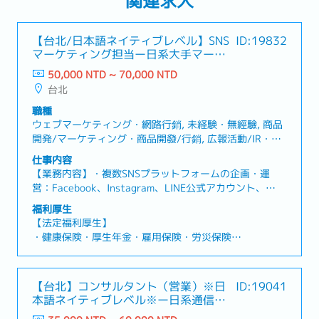
関連求人
【台北/日本語ネイティブレベル】SNS
ID:19832
マーケティング担当ー日系大手マーケ
ティング企業
50,000 NTD ~ 70,000 NTD
台北
職種
ウェブマーケティング・網路行銷, 未経験・無經驗, 商品
開発/マーケティング・商品開發/行銷, 広報活動/IR・廣
告活動/IR, 広告/プロモーション・廣告/宣傳
仕事内容
【業務内容】・複数SNSプラットフォームの企画・運
営：Facebook、Instagram、LINE公式アカウント、
WhatsApp（台湾および海外市場向け）のSNS運営を担
福利厚生
当し、コンテンツ企画、投稿管理、クリエイティブの品
【法定福利厚生】
質管理を実施。・ショート動画（Reels）の企画・制作：
・健康保険・厚生年金・雇用保険・労災保険
SNSトレンドや話題を分析し、チームメンバーと連携し
・時間外労働手当（残業代）
て企画・撮影・編集・効果検証まで一貫して担当。高い
・各種休暇制度（有給休暇、慶弔休暇、生理休暇、産前
リーチ数とエンゲージメントの向上に貢献。・多業種プ
産後休暇、育児休暇など）
【台北】コンサルタント（営業）※日
ID:19041
ロジェクトの運営および顧客対応：複数業界の案件を並
・退職金制度
本語ネイティブレベル※ー日系通信販
行して進行し、クライアントとの円滑なコミュニケーシ
売支援会社
ョンや要件調整、進行管理を担当。・データ分析および