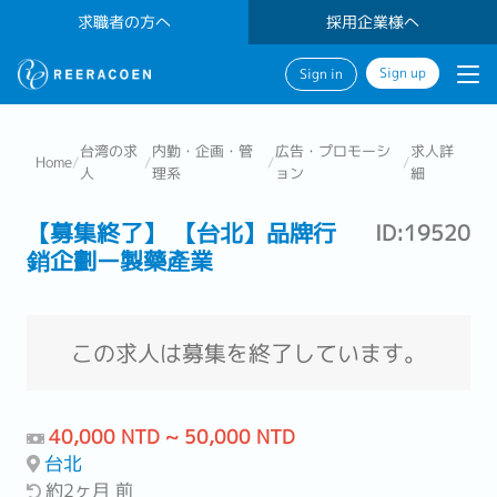
求職者の方へ
採用企業様へ
Sign up
Sign in
台湾の求
内勤・企画・管
広告・プロモーシ
求人詳
Home
/
/
/
/
人
理系
ョン
細
【募集終了】 【台北】品牌行
ID:19520
銷企劃ー製藥產業
この求人は募集を終了しています。
40,000 NTD ~ 50,000 NTD
台北
約2ヶ月 前