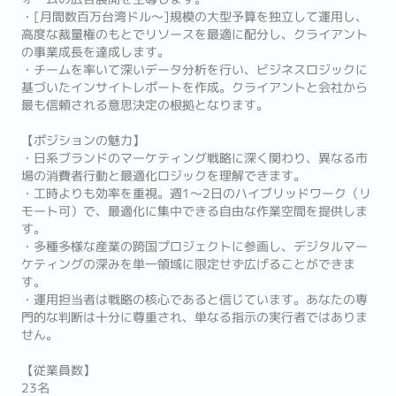
・[月間数百万台湾ドル〜]規模の大型予算を独立して運用し、
高度な裁量権のもとでリソースを最適に配分し、クライアント
の事業成長を達成します。
・チームを率いて深いデータ分析を行い、ビジネスロジックに
基づいたインサイトレポートを作成。クライアントと会社から
最も信頼される意思決定の根拠となります。
【ポジションの魅力】
・日系ブランドのマーケティング戦略に深く関わり、異なる市
場の消費者行動と最適化ロジックを理解できます。
・工時よりも効率を重視。週1〜2日のハイブリッドワーク（リ
モート可）で、最適化に集中できる自由な作業空間を提供しま
す。
・多種多様な産業の跨国プロジェクトに参画し、デジタルマー
ケティングの深みを単一領域に限定せず広げることができま
す。
・運用担当者は戦略の核心であると信じています。あなたの専
門的な判断は十分に尊重され、単なる指示の実行者ではありま
せん。
【従業員数】
23名