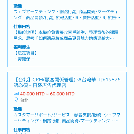
会社業績により変動）
職種
・人事評価による昇給制度（年2回）
ウェブマーケティング・網路行銷, 商品開発/マーケティ
・柔軟な在宅勤務制度（入社半年後より、週1日のリモ
ング・商品開發/行銷, 広報活動/IR・廣告活動/IR, 広告/
ートワーク可）
プロモーション・廣告/宣傳
仕事内容
・入社日より特別休暇3日付与
【職位說明】本職位負責接收客戶諮詢，整理背後的課題
・バースデー休暇（勤続1年以上で、誕生日の前後1か月
需求，思考「如何讓品牌或商品更具魅力地傳達給大
以内に取得可能）
眾」，並負責從企劃、提案到執行的全程整合。不只是單
・結婚記念日休暇
福利厚生
純的執行者，而是需與客戶並肩合作，串聯公司內部的企
・夏季休暇2日（新入社員の場合、6月末までに試用期間
【法定項目】
劃、製作與營運團隊，推動整個專案向前邁進。【工作內
を終了していることが条件）
・勞健保
容】・客戶需求訪談及問題整理・制定行銷策略、品牌訴
・リフレッシュ休暇（勤続1年以上で3日、2年以上で毎
・加班費
求與促銷企劃・撰寫提案書、企劃書及進行簡報・專案進
年5日）
・各種休假（特別休假、婚假、喪假、生理假、產檢假、
度管理、時程管理與預算控管・與社內外相關人士的協調
・Job Change制度（直属上司を介さず、経営層へ直接異
陪產假、產假、育嬰假）
【台北】CRM(顧客関係管理) ※台湾華
ID:19826
與導向・市場調查、競合調查與趨勢分析・根據數據進行
動希望を提出可能）
・退休金
語必須－日系広告代理店
成效驗證與改善建議・提升品牌價值與商品價值的企劃立
・新人研修、Skill Map育成制度
案與提案
・業務改善提案制度（提案1件につき100円支給）
40,000 NTD ~ 60,000 NTD
【公司福利】
・健康診断：2年に1回
台北
・年終獎金（依個人表現及公司業績浮動）
・人事考核調薪制度（1年2次）
職種
・彈性居家辦公制度（在職半年後，享有1週1天遠端工
カスタマーサポート/サービス・顧客支援/服務, ウェブマ
作）
ーケティング・網路行銷, 商品開発/マーケティング・商
・入社日起即享有3天特休
品開發/行銷, 広告/プロモーション・廣告/宣傳
仕事内容
・生日假（在職滿一年後，生日的前後1個月內可獲得生