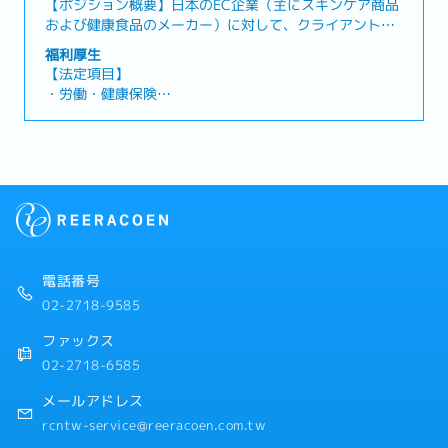
【ポジション概要】日本のEC企業（主にスキンケア商品
日假）
および健康食品のメーカー）に対して、クライアントと
・結婚紀念日假
のコミュニケーションを図り、既存顧客のリピート購入
・暑假2日（若為新進同仁，需於6月底前通過試用期）
福利厚生
を促す仕組みを構築し、LTV（Life Time Value／顧客生
・Refresh休假（在籍1年以上3天，2年以上每年5天）
【法定項目】
涯価値）の向上を目指すマーケティング戦略および施策
・Job Change制度
・労働・健康保険
の企画・実行を行います。また、台湾市場のトレンドや
・新人研修、Skill Map培育
・残業手当
クライアント企業の変化を常に観察し、長期的な視点で
・業務改善提案制度
・各種休暇（特別休暇、結婚休暇、忌引休暇、生理休
課題分析と改善点の抽出を行い、最適な施策を提案・実
・健康檢查（2年1次）
暇、妊娠検診休暇、配偶者出産休暇、産休、育児休暇）
施します。【業務内容】・日本ブランド企業の窓口とし
・退職金
て、商品のリピート促進に関するマーケティング提案を
実施・クライアントのCRM領域のコンサルタントとし
【会社独自の福利厚生】
て、消費者行動データを分析し、改善策を提案・DM、メ
・年2回の賞与支給（個人の評価および会社業績により
ール、電話などを活用し、リピート型の販売モデルを構
変動）
築・在庫管理、システム処理会社、カスタマーサポート
・人事評価に基づく昇給制度：年2回
電話番号
センターなどと連携し、社内外の調整を担当
・在宅勤務制度：週1日（入社半年後より利用可能）
02-2718-9585
・ライフスタイルの変化に応じた柔軟な勤務形態
・誕生日休暇
ファックス
・結婚記念日休暇
02-2718-6585
・夏季休暇：2日（新入社員は6月末までに試用期間を通
過する必要あり）
メールアドレス
・リフレッシュ休暇：在籍1年以上で3日、2年以上で毎
rcntw-service@reeracoen.com.tw
年5日