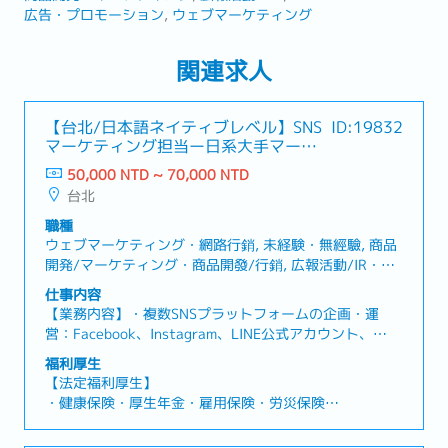
広告・プロモーション
ウェブマーケティング
関連求人
【台北/日本語ネイティブレベル】SNS
ID:19832
マーケティング担当ー日系大手マーケ
ティング企業
50,000 NTD ~ 70,000 NTD
台北
職種
ウェブマーケティング・網路行銷, 未経験・無經驗, 商品
開発/マーケティング・商品開發/行銷, 広報活動/IR・廣
告活動/IR, 広告/プロモーション・廣告/宣傳
仕事内容
【業務内容】・複数SNSプラットフォームの企画・運
営：Facebook、Instagram、LINE公式アカウント、
WhatsApp（台湾および海外市場向け）のSNS運営を担
福利厚生
当し、コンテンツ企画、投稿管理、クリエイティブの品
【法定福利厚生】
質管理を実施。・ショート動画（Reels）の企画・制作：
・健康保険・厚生年金・雇用保険・労災保険
SNSトレンドや話題を分析し、チームメンバーと連携し
・時間外労働手当（残業代）
て企画・撮影・編集・効果検証まで一貫して担当。高い
・各種休暇制度（有給休暇、慶弔休暇、生理休暇、産前