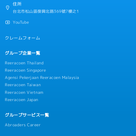
・社内異動制度
住所
・新人研修、スキルマップに基づく育成制度
台北市松山區復興北路369號7樓之1
・社内図書館（書籍購入費は会社負担）
・業務改善提案制度
YouTube
・健康診断：2年に1回
・会社主催および部署ごとの懇親会あり
クレームフォーム
グループ企業一覧
Reeracoen Thailand
Reeracoen Singapore
Agensi Pekerjaan Reeracoen Malaysia
Reeracoen Taiwan
Reeracoen Vietnam
Reeracoen Japan
グループサービス一覧
Abroaders Career