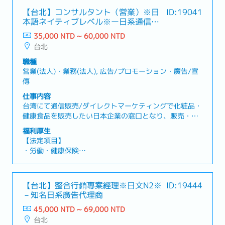
リーチ数とエンゲージメントの向上に貢献。・多業種プ
産後休暇、育児休暇など）
【台北】コンサルタント（営業）※日
ID:19041
ロジェクトの運営および顧客対応：複数業界の案件を並
・退職金制度
本語ネイティブレベル※ー日系通信販
行して進行し、クライアントとの円滑なコミュニケーシ
売支援会社
ョンや要件調整、進行管理を担当。・データ分析および
35,000 NTD ~ 60,000 NTD
【会社福利厚生】
SNS施策の改善：SNS運用データを定期的に分析し、レ
台北
・賞与（年2回支給、個人評価および会社業績により決
ポートを作成。クリック率（CTR）、エンゲージメント
定）
職種
率、コンバージョン率（CVR）などの指標をもとに、運
・月次業績達成ボーナス
営業(法人)・業務(法人), 広告/プロモーション・廣告/宣
用戦略を継続的に改善。・海外プロジェクトへの参画：
・リフレッシュ手当
傳
海外市場向けSNSローカライズプロジェクトに参画し、
・誕生日祝い金、誕生日休暇、四半期目標達成報奨制度
海外チームと連携しながらプロジェクトを推進。
仕事内容
（例：特別休暇など）
台湾にて通信販売/ダイレクトマーケティングで化粧品・
・年1回の健康診断
健康食品を販売したい日本企業の窓口となり、販売・売
・フルメディア広告に関する知識研修
上拡大のための企画提案、折衝、実行から効果検証まで
・個人学習・専門スキル向上のための補助制度
福利厚生
の顧客対応を担当。担当はOPD（広告枠の仕入れ）・テ
・Apple Macノートパソコン支給
【法定項目】
レビ・web/インターネット・平面（雑誌・紙面等）など
・月1回の部署ランチ会
・労働・健康保険
メディア/媒体毎に分かれ、担当毎に情報共有し合い、案
・フレックスタイム制＆ハイブリッド勤務制度
・残業手当
件を進めていく。基本的には、日本にいる顧客との折衝
・国内外社員旅行
・各種休暇（特別休暇、結婚休暇、忌引休暇、生理休
のため、テレビ会議・電話・メールが中心となるが、メ
暇、妊娠検診休暇、配偶者出産休暇、産休、育児休暇）
【台北】整合行銷專案經理※日文N2※
ID:19444
ディア折衝などへ同行し、通訳翻訳などのサポート業務
※上記福利厚生は、3ヶ月の試用期間を終了した正社員
・退職金
－知名日系廣告代理商
にも携わる。
が対象となります。
45,000 NTD ~ 69,000 NTD
【会社独自の福利厚生】
台北
・賞与：年2回（平均0.5～2.5か月分、個人評価および