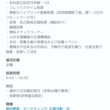
・会社設立記念日休暇：1日
・フレックスタイム制度
・柔軟なハイブリッド勤務制度（試用期間終了後、週1～2日の
リモートワーク可）
・研修・自己啓発支援制度（補助あり）
・健康診断
・無料スナックコーナー
・公共交通機関の交通費補助
・会社・部署主催の食事会および各種イベント
・懇親会や忘年会の内容は、予算内で希望を募り、社員全員で
提案・投票して決定
雇用形態
全職
就業時間
9:00 ~ 18:00
休日
・週休六日及國定假日（依照台灣行事曆）
・有薪假(依勞基法規定)
職種
商品開発・マーケティング
広報活動・IR