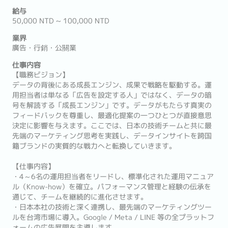
給与
50,000 NTD ~ 100,000 NTD
業界
廣告・行銷・公關業
仕事内容
【職務ビジョン】
データの背後にある成長エンジン、成果で戦略を駆動する。運
用担当者は単なる「広告を設定する人」ではなく、データの暗
号を解読する「成長エンジン」です。データがもたらす真実の
フィードバックを尊重し、最適化提案の一つひとつが直接意思
決定に影響を与えます。ここでは、日本の技術チームと共に最
先端のマーケティング思考を実践し、データインサイトを跨国
籍ブランドの実質的な戦力へと転換していきます。
【仕事内容】
・4～6名の運用担当者をリードし、標準化された運用マニュア
ル（Know-how）を確立。パフォーマンス管理と経験の伝承を
通じて、チームを継続的に進化させます。
・日本本社の技術と深く連携し、最先端のマーケティングツー
ルを台湾市場に導入。Google / Meta / LINE 等の全プラットフ
ォームの広告展開を主導します。