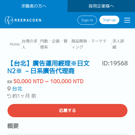
求職者の方へ
採用企業様へ
Sign up
Sign in
台湾の求
内勤・企画・管
商品開発・マーケテ
求人詳
Home
/
/
/
/
人
理系
ィング
細
【台北】廣告運用經理※日文
ID:19568
N2※ －日系廣告代理商
50,000 NTD ~ 100,000 NTD
台北
約1ヶ月 前
応募する
概要