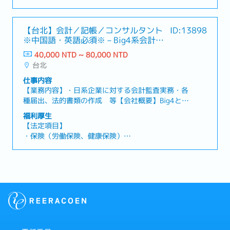
計算業務・労務関連業務および各種申請サポート・
・残業代
会計データ入力、資料作成、帳票管理・日本語メー
・各休暇（有給休暇、慶弔休暇、生理休暇、産前産
ル対応および顧客対応サポート・社内メンバーとの
後休暇、妊娠検査休暇、出産の付き添い休暇、育児
【台北】会計／記帳／コンサルタント
ID:13898
連携、各種事務対応・将来的には会計、税務関連業
休暇）
※中国語・英語必須※－Big4系会計事
務も担当予定・その他、主管指示事項への対応
・退職金
務所
40,000 NTD ~ 80,000 NTD
台北
＜会社独自の福利厚生＞
・ボーナス：1～4ヶ月程度（業績により変動）
仕事内容
・昇給：年2回
【業務内容】・日系企業に対する会計監査実務・各
・食事手当
種届出、法的書類の作成 等【会社概要】Big4と呼
・社員旅行
ばれる、グローバルコンサルティングファームの一
福利厚生
・歓迎会/ランチ会
角。主には会計士・税理士が所属、監査業務を主体
【法定項目】
・リモートワーク（試用期間後）
とし、会計税務を担う事務所ではあるものの、法的
・保険（労働保険、健康保険）
手続きを行う弁護士や非監査業務として各国の進出
・残業代
支援コンサルティングやリスクマネジメント事業な
・各休暇（有給休暇、慶弔休暇、生理休暇、産前産
どのサービスを、一般事業会社向けに展開する第三
後休暇、妊娠検査休暇、出産の付き添い休暇、育児
者機関。【会社組織】・約2,200名※日系企業チー
休暇）
ム：約100名【魅力】グローバルコンサルティング
・退職金
ファームの一角であり、台湾に置ける顧客基盤も強
固。日系企業専門チームは約100名で、担当クライ
【会社独自の福利厚生】
アントは、大小含め10社程度。賞与も固定（月給の
・ボーナス：固定1ヶ月分+業績賞与
1ヶ月分）に加え、業績賞与も加わる。福利厚生も
・食費：有（NT$2,400/月）