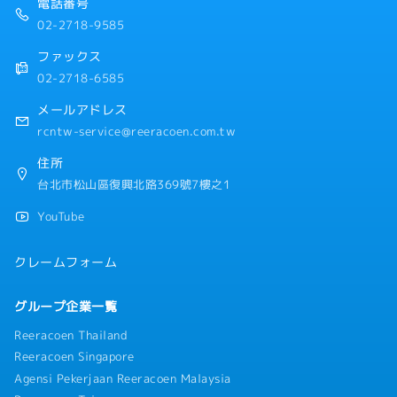
電話番号
カフェテリアプランや社員旅行など豊富。
・交通費：有
02-2718-9585
・カフェテリアプラン（社内カフェの一定額の無料
利用）
ファックス
・社員旅行：有（年間NT$25,000/名の補助）
02-2718-6585
※2015年は日本、2016年はシンガポール/マレー
シア
メールアドレス
rcntw-service@reeracoen.com.tw
住所
台北市松山區復興北路369號7樓之1
YouTube
クレームフォーム
グループ企業一覧
Reeracoen Thailand
Reeracoen Singapore
Agensi Pekerjaan Reeracoen Malaysia