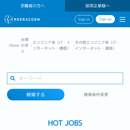
求職者の方へ
採用企業様へ
Sign up
Sign in
検索する
台湾
エンジニア系（IT・イ
その他エンジニア系（IT・
Home
/
の求
/
/
ンターネット・通信）
インターネット・通信）
人
業界
勤務地
検索する
検索条件変更
検索する
HOT JOBS