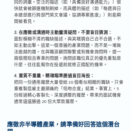
同的詞彙。空泛的描述（如「具備良好溝通能力」）很
快就會被篩選機制刷掉，而具體的描述（如「每週與日
本總部進行跨部門英文會議，協調專案進度」）則能瞬
間被看見。
3.
在應徵或溝通時主動釐清疑問，不要盲目猜測：
面對模糊不清的職缺描述，與其瞎猜自己合不合適，不
如主動出擊。這是一個普遍的產業問題，而不是一堵無
法逾越的牆。在與職涯顧問聯繫或有機會詢問時，提一
兩個簡短且專業的問題，詢問該職位真正的優先重點是
什麼，往往能幫你在投遞前就修正錯配的機率。
4.
重質不重量，精確瞄準勝過盲目海投：
把同一份通用履歷大量發給 20 個看似相關的職缺，只會
重複製造雇主最頭痛的「低吻合度」結果。事實上，5
份經過精心客製化、深度調整的履歷，帶來的面試機會
通常遠遠勝過 20 份大眾款履歷。
應徵非半導體產業，請準備好回答這個潛台