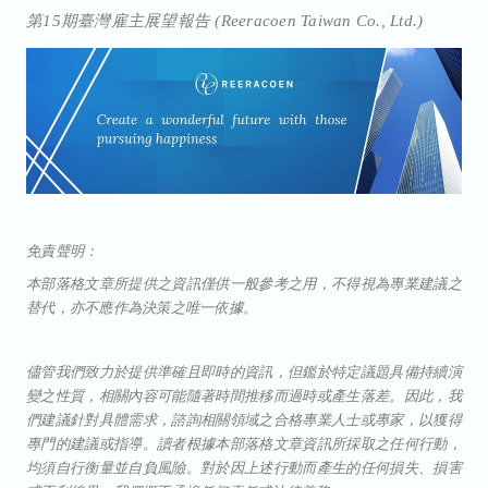
第
15
期臺灣雇主展望報告
(Reeracoen Taiwan Co., Ltd.)
免責聲明：
本部落格文章所提供之資訊僅供一般參考之用，不得視為專業建議之
替代，亦不應作為決策之唯一依據。
儘管我們致力於提供準確且即時的資訊，但鑑於特定議題具備持續演
變之性質，相關內容可能隨著時間推移而過時或產生落差。因此，我
們建議針對具體需求，諮詢相關領域之合格專業人士或專家，以獲得
專門的建議或指導。讀者根據本部落格文章資訊所採取之任何行動，
均須自行衡量並自負風險。對於因上述行動而產生的任何損失、損害