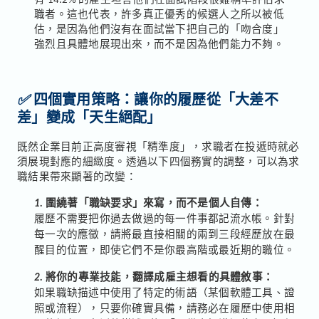
有 14.2% 的雇主坦言他們在面試階段很難精準評估求
職者。這也代表，許多真正優秀的候選人之所以被低
估，是因為他們沒有在面試當下把自己的「吻合度」
強烈且具體地展現出來，而不是因為他們能力不夠。
✅
四個實用策略：讓你的履歷從「大差不
差」變成「天生絕配」
既然企業目前正高度審視「精準度」，求職者在投遞時就必
須展現對應的細緻度。透過以下四個務實的調整，可以為求
職結果帶來顯著的改變：
1.
圍繞著「職缺要求」來寫，而不是個人自傳：
履歷不需要把你過去做過的每一件事都記流水帳。針對
每一次的應徵，請將最直接相關的兩到三段經歷放在最
醒目的位置，即使它們不是你最高階或最近期的職位。
2.
將你的專業技能，翻譯成雇主想看的具體敘事：
如果職缺描述中使用了特定的術語（某個軟體工具、證
照或流程），只要你確實具備，請務必在履歷中使用相