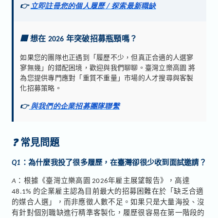
👉
立即註冊您的個人履歷
/
探索最新職缺
🏢
想在 2026 年突破招募瓶頸嗎？
如果您的團隊也正遇到「履歷不少，但真正合適的人選寥
寥無幾」的錯配困境，歡迎與我們聊聊。臺灣立樂高園 將
為您提供專門應對「重質不重量」市場的人才搜尋與客製
化招募策略。
👉
與我們的企業招募團隊聯繫
❓
常見問題
Q1
：為什麼我投了很多履歷，在臺灣卻很少收到面試邀請？
A
：根據《臺灣立樂高園 2026年雇主展望報告》，高達
48.1% 的企業雇主認為目前最大的招募困難在於「缺乏合適
的媒合人選」，而非應徵人數不足。如果只是大量海投、沒
有針對個別職缺進行精準客製化，履歷很容易在第一階段的