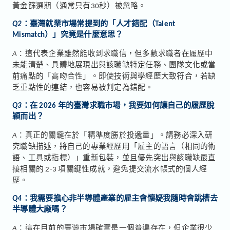
黃金篩選期（通常只有30秒）被忽略。
Q2
：臺灣就業市場常提到的「人才錯配（Talent
Mismatch）」究竟是什麼意思？
A
：這代表企業雖然能收到求職信，但多數求職者在履歷中
未能清楚、具體地展現出與該職缺特定任務、團隊文化或當
前痛點的「高吻合性」。即使技術與學經歷大致符合，若缺
乏重點性的連結，也容易被判定為錯配。
Q3
：在 2026 年的臺灣求職市場，我要如何讓自己的履歷脫
穎而出？
A
：真正的關鍵在於「精準度勝於投遞量」。請務必深入研
究職缺描述，將自己的專業經歷用「雇主的語言（相同的術
語、工具或指標）」重新包裝，並且優先突出與該職缺最直
接相關的 2-3 項關鍵性成就，避免提交流水帳式的個人經
歷。
Q4
：我需要擔心非半導體產業的雇主會懷疑我隨時會跳槽去
半導體大廠嗎？
A
：這在目前的臺灣市場確實是一個普遍存在，但企業很少