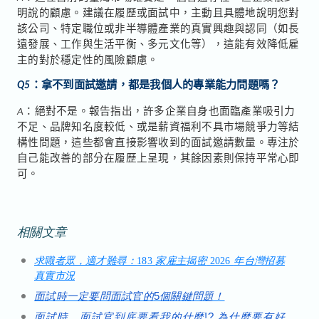
明說的顧慮。建議在履歷或面試中，主動且具體地說明您對
該公司、特定職位或非半導體產業的真實興趣與認同（如長
遠發展、工作與生活平衡、多元文化等），這能有效降低雇
主的對於穩定性的風險顧慮。
Q5
：拿不到面試邀請，都是我個人的專業能力問題嗎？
A
：絕對不是。報告指出，許多企業自身也面臨產業吸引力
不足、品牌知名度較低、或是薪資福利不具市場競爭力等結
構性問題，這些都會直接影響收到的面試邀請數量。專注於
自己能改善的部分在履歷上呈現，其餘因素則保持平常心即
可。
相關文章
求職者眾，適才難尋：
183
家雇主揭密
2026
年台灣招募
真實市況
面試時一定要問面試官的
5
個關鍵問題！
面試時、面試官到底要看我的什麼
!?
為什麼要有好