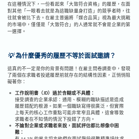
在這種情況下，一份看起來「大致符合資格」的履歷，在面
對其他「一眼看去就是為這職缺量身打造」的競爭者時，往
往就會被比下去。在雇主普遍將「媒合品質」視為最大挑戰
的市場中，僅僅是「大致符合」的人通常就不會是企業的第
一選擇。
💡
為什麼優秀的履歷不等於面試邀請？
這真的不一定是你的背景有問題！在雇主問卷調查中，發現
了兩個在求職者投遞履歷前就存在的結構性因素，正悄悄阻
礙著你：
工作說明書（JD）過於含糊或不具體：
接受調查的企業承認：通用、模糊的職缺描述是造成
履歷錯配的根源。如果一個職缺寫得很廣泛，但實際
上每天的核心工作重點可能非常窄且具體，這會導致
求職者在不知情的情況下投錯了方向。
不論對企業或求職者來說，面試評估都比想像中困
難：