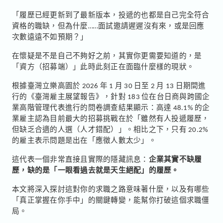
「履歷已經更新到了最新版本，投遞的也都是自己完全符合
資格的職缺，但為什麼……面試邀請遲遲沒有來，或是回應
次數遠遠不如預期？」
在懷疑是不是自己不夠好之前，其實你更需要知道的，是
「資方（招募端）」此時此刻正在面臨什麼樣的現狀。
根據臺灣立樂高園於 2026 年 1 月 30 日至 2 月 13 日期間進
行的《臺灣雇主展望報告》，針對 183 位在台日商與跨國企
業高階管理代表進行的問卷調查結果顯示：高達 48.1% 的企
業雇主認為目前最大的招募挑戰在於「雖然有人投遞履歷，
但缺乏合適的人選（人才錯配）」。相比之下，只有 20.2%
的雇主表示問題是出在「應徵人數太少」。
這代表一個非常直接且實際的隱藏訊息：
企業其實不缺履
歷，缺的是「一眼看過去就是天生絕配」的履歷。
本文將深入探討這對你的求職之路意味著什麼，以及有哪些
「真正掌握在你手中」的關鍵轉變，能幫你打破這個求職僵
局。