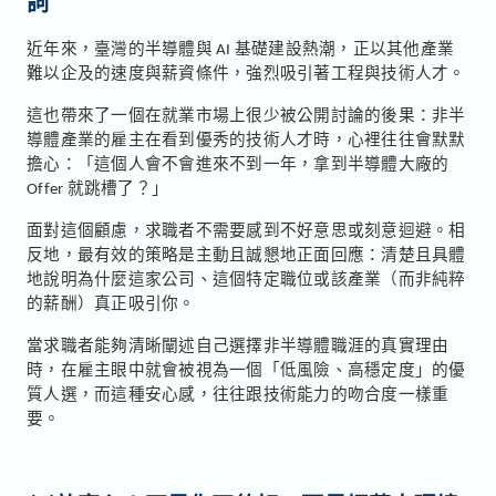
詞
近年來，臺灣的半導體與 AI 基礎建設熱潮，正以其他產業
難以企及的速度與薪資條件，強烈吸引著工程與技術人才。
這也帶來了一個在就業市場上很少被公開討論的後果：非半
導體產業的雇主在看到優秀的技術人才時，心裡往往會默默
擔心：「這個人會不會進來不到一年，拿到半導體大廠的
Offer 就跳槽了？」
面對這個顧慮，求職者不需要感到不好意思或刻意迴避。相
反地，最有效的策略是主動且誠懇地正面回應：清楚且具體
地說明為什麼這家公司、這個特定職位或該產業（而非純粹
的薪酬）真正吸引你。
當求職者能夠清晰闡述自己選擇非半導體職涯的真實理由
時，在雇主眼中就會被視為一個「低風險、高穩定度」的優
質人選，而這種安心感，往往跟技術能力的吻合度一樣重
要。