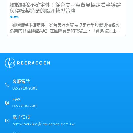
擺脫關稅不確定性！從台美互惠貿易協定看半導體
與傳統製造業的職涯轉型策略
NEWS
擺脫關稅不確定性！從台美互惠貿易協定看半導體與傳統製
造業的職涯轉型策略 在國際貿易的戰場上，「貿易協定正式
簽署」與「條款正式生效」其實是兩碼子事。而這兩個節點之
間的「時間差」，往往就是台灣眾多外銷導向產業在評估未來
人才佈局與職涯規劃時，最令人焦慮的不確定性來源。 台灣與
美國在 2026...
客服電話
02-2718-9585
FAX
02-2718-6585
電子信箱
rcntw-service@reeracoen.com.tw