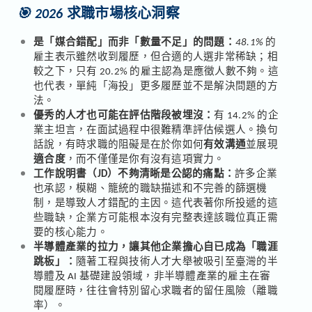
🎯 2026
求職市場核心洞察
是「媒合錯配」而非「數量不足」的問題：
48.1%
的
雇主表示雖然收到履歷，但合適的人選非常稀缺；相
較之下，只有 20.2% 的雇主認為是應徵人數不夠。這
也代表，單純「海投」更多履歷並不是解決問題的方
法。
優秀的人才也可能在評估階段被埋沒：
有 14.2% 的企
業主坦言，在面試過程中很難精準評估候選人。換句
話說，有時求職的阻礙是在於你如何
有效溝通
並展現
適合度
，而不僅僅是你有沒有這項實力。
工作說明書（JD）不夠清晰是公認的痛點：
許多企業
也承認，模糊、籠統的職缺描述和不完善的篩選機
制，是導致人才錯配的主因。這代表著你所投遞的這
些職缺，企業方可能根本沒有完整表達該職位真正需
要的核心能力。
半導體產業的拉力，讓其他企業擔心自已成為「職涯
跳板」：
隨著工程與技術人才大舉被吸引至臺灣的半
導體及 AI 基礎建設領域，非半導體產業的雇主在審
閱履歷時，往往會特別留心求職者的留任風險（離職
率）。