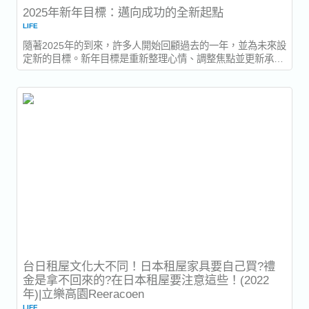
2025年新年目標：邁向成功的全新起點
LIFE
隨著2025年的到來，許多人開始回顧過去的一年，並為未來設
定新的目標。新年目標是重新整理心情、調整焦點並更新承諾
的好方法，無論是在職業生涯、個人生活，還是身心健康方
面。作為亞洲領先的人資顧問公司，立樂高園了解設定可達成
目標的重要性，這不僅有助於個人成長，還能推動職業發展。
接下來，我們將探討新年...
台日租屋文化大不同！日本租屋家具要自己買?禮
金是拿不回來的?在日本租屋要注意這些！(2022
年)|立樂高園Reeracoen
LIFE