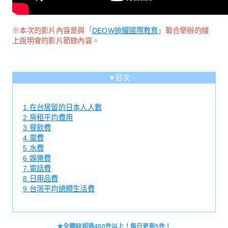
※本次的影片內容是與
「
DEOW迪耀國際教育
」
聯合舉辦的線
上說明會的影片節錄內容。
▼目次
1.在台居留的日本人人數
2.房租平均費用
3.餐飲費
4.電費
5.水費
6.娛樂費
7.電話費
8.日用品費
9.台灣平均總體生活費
★全職缺超過400件以上！每日更新5件！