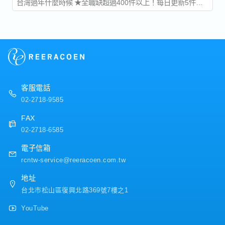
台灣過年什麼時候 ★全職缺超過400件以上！每日更新5件！
2022年邁入尾聲，全球的入境限制目前也已經開放，考慮在國
外跨年或是趁著年假想要出國放鬆的朋友們是否都蓄勢待發，
好好整理積了數年灰塵的行李箱了呢?...
客服電話
02-2718-9585
FAX
02-2718-6585
電子信箱
rcntw-service@reeracoen.com.tw
地址
台北市松山區復興北路369號7樓之1
YouTube