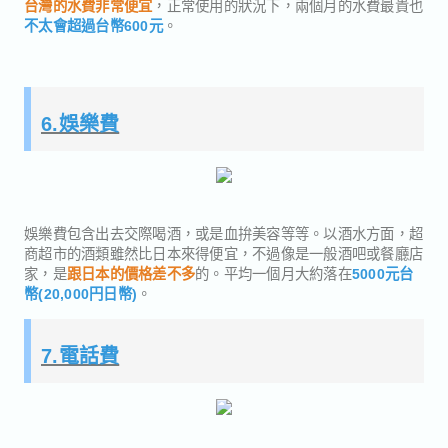
台灣的水費非常便宜
，正常使用的狀況下，兩個月的水費最貴也
不太會超過台幣600元
。
6.娛樂費
娛樂費包含出去交際喝酒，或是血拚美容等等。以酒水方面，超
商超市的酒類雖然比日本來得便宜，不過像是一般酒吧或餐廳店
家，是
跟日本的價格差不多
的。平均一個月大約落在
5000元台
幣(20,000円日幣)
。
7.電話費