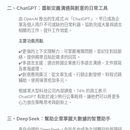
二、ChatGPT：重新定義溝通與創意的日常工具
由 OpenAI 推出的生成式 AI「ChatGPT」，早已成為企
業及個人用戶不可或缺的日常利器，協助完成大量與語言
相關的工作，提升工作效能。
主要功能亮點
✔️更強的上下文理解力：可掌握複雜問題，並記住對話脈
絡，提供精準且貼近需求的回答。
✔️多語言支援：適合跨國企業進行多語言溝通、文件撰寫
及客服處理。
✔️創意應用廣泛：從文章生成、行銷企劃發想，到程式碼
輔助，使用場景愈加多元。
根據某大型科技公司內部調查，74% 的員工表示
ChatGPT 有助於減少例行公事耗時，讓他們可以將更多
心力放在策略思考與創新上。
三、DeepSeek：幫助企業掌握大數據的智慧助手
來自中國的 DeepSeek，在近年也成為全球矚目的智慧研