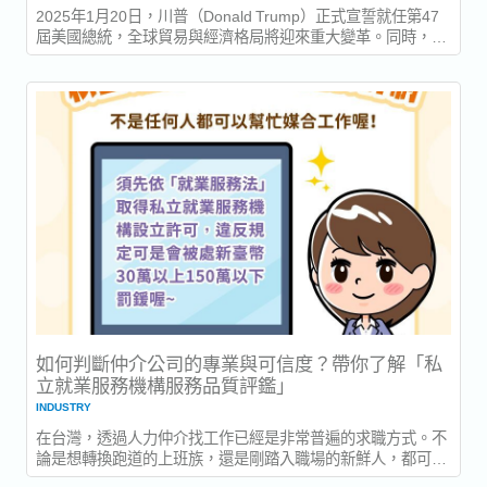
2025年1月20日，川普（Donald Trump）正式宣誓就任第47
屆美國總統，全球貿易與經濟格局將迎來重大變革。同時，馬
斯克（Elon Musk）持續在 AI、能源與太空領域推動創新，這
些趨勢對亞洲的企業與人才市場產生深遠影響。 川普政府對
亞洲的貿易與經濟政策焦點...
如何判斷仲介公司的專業與可信度？帶你了解「私
立就業服務機構服務品質評鑑」
INDUSTRY
在台灣，透過人力仲介找工作已經是非常普遍的求職方式。不
論是想轉換跑道的上班族，還是剛踏入職場的新鮮人，都可能
會接觸到人力仲介公司的服務。 但你知道嗎？市場上的仲介公