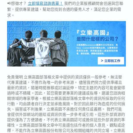
📢想徵才？
立即填寫諮詢表單！
我們的企業服務顧問會迅速與您聯
繫，提供專業建議，幫助您找到合適的優秀人才，滿足您企業的需
求。
免責聲明
立樂高園部落格文章中提供的資訊僅供一般參考，無法替
代專業建議，不應作為唯一的參考來源。 儘管我們努力提供準確且
最新的資訊，隨著時間推移或討論延伸，特定主題的內容可能會變得
過時或不精確。因此，若您需要更專業的建議或指導，建議您諮詢相
關領域的專家學者。根據立樂高園部落格文章中的資訊所採取的任何
行動，均由讀者自行決定並承擔風險。對於因此類行為造成的任何損
失、損害或不利後果，立樂高園不承擔任何責任或義務。 我們可能
會提供外部網站的連結或資訊供進一步參考或引用。這些外部資源的
提供僅為了方便讀者，不代表立樂高園認可或擔保這些外部資源的準
確性。立樂高園部落格文章中可能還包括作者的個人意見、觀點或詮
釋，不能作為立樂高園股份有限公司及相關組織的共同立場。立樂高