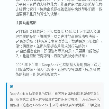
究平台。具備強大運算能力，能高速處理龐大的結構化與
非結構化資料，協助企業從複雜數據中快速萃取洞察，做
出更精準且具前瞻性的決策。
主要功能亮點
✔️自動化資料處理：可大幅降低 80% 以上人工輸入及清
理作業的時間，讓團隊可以更專注於高層策略與決策。
✔️ 預測分析：透過深度學習演算法，協助預測市場動向、
優化供應鏈，並提前掌握客戶需求與行為趨勢。
✔️ 自然語言查詢：即便沒有專業背景，只要用口語化輸
入，也能輕鬆取得即時、直觀的數據分析結果。
2025 年下半年，DeepSeek 也持續擴大應用觸角，跨足
自駕車技術、個人化醫療、氣候模型等領域，展現 AI 技
術的無限可能與深遠影響力。
🚨
DeepSeek 在快速發展的同時，也因資安與數據隱私疑慮受到討
論。近期包含台灣已有多國政府部門紛紛宣布禁用 DeepSeek 相
關服務。這也為 DeepSeek 未來的國際發展增添變數，中美之間