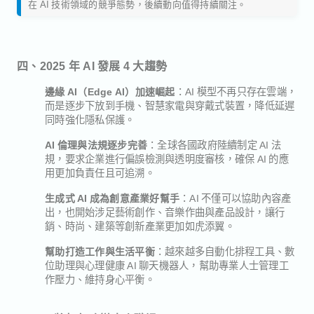
在 AI 技術領域的競爭態勢，後續動向值得持續關注。
四、2025 年 AI 發展 4 大趨勢
：AI 模型不再只存在雲端，
邊緣 AI（Edge AI）加速崛起
而是逐步下放到手機、智慧家電與穿戴式裝置，降低延遲
同時強化隱私保護。
：全球各國政府陸續制定 AI 法
AI 倫理與法規逐步完善
規，要求企業進行偏誤檢測與透明度審核，確保 AI 的應
用更加負責任且可追溯。
：AI 不僅可以協助內容產
生成式 AI 成為創意產業好幫手
出，也開始涉足藝術創作、音樂作曲與產品設計，讓行
銷、時尚、建築等創新產業更加如虎添翼。
：越來越多自動化排程工具、數
幫助打造工作與生活平衡
位助理與心理健康 AI 聊天機器人，幫助專業人士管理工
作壓力、維持身心平衡。