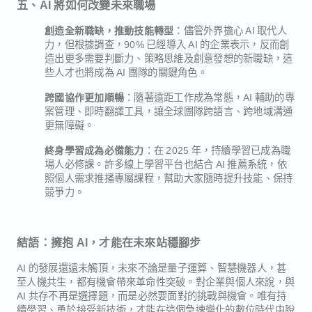
五、AI 將如何改變未來職場
：儘管外界擔心 AI 取代人
創造全新職缺，推動技能轉型
力，但根據調查，90% 已經導入 AI 的企業表示，反而創
造出更多需要判斷力、策略思維及創意發想的新職缺，這
些人才也將成為 AI 團隊的關鍵角色。
：隨著遠距工作成為常態，AI 輔助的專
跨國協作更加順暢
案管理、即時翻譯工具，讓全球團隊跨語言、跨地域溝通
更無障礙。
：在 2025 年，持續學習已成為職
終身學習成為必備能力
場人必修課。許多線上學習平台也結合 AI 推薦系統，依
照個人需求推播專屬課程，幫助大家隨時提升技能、保持
競爭力。
結語：擁抱 AI，才能在未來站穩腳步
AI 的發展還遠未觸頂，未來不論是量子運算、智慧機器人，甚
至人機共生，都有機會帶來革命性突破。對企業與個人來說，與
AI 共存不再是選擇題，而是必然要面對的挑戰與機會。唯有持
續學習、勇於接受新技術，才能在這個急速變化的數位時代中脫