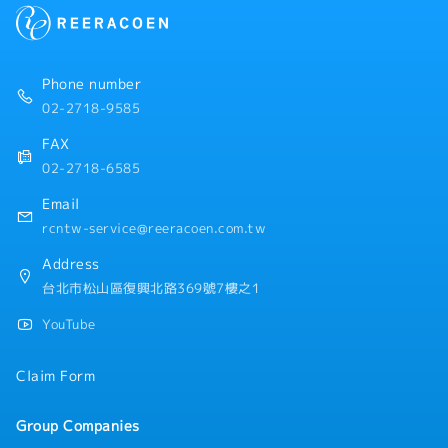
【公司福利】
・年終獎金：平均約2個月
・優於勞基法特休：轉正之後第一年10天特休
・三節禮金
Phone number
・生日禮券
02-2718-9585
・久任獎勵
・部門聚餐、春酒
FAX
・健康檢查
02-2718-6585
・證照考試費用及合格獎金
・進修補助
Email
・Refresh補助
rcntw-service@reeracoen.com.tw
Address
台北市松山區復興北路369號7樓之1
YouTube
Claim Form
Group Companies