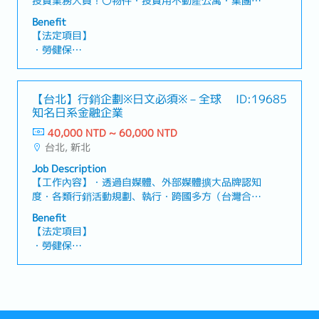
投資業務人員！〇物件・投資用不動產公寓・集團內
的分譲公寓【工作内容】・說明會企劃與執行・新客
Benefit
戶開發・維護有購買或出售意願的客戶・與日本窗口
【法定項目】
的聯繫與銷售相關事宜【組織】・台灣辦公室：9
・勞健保
位・業務部：6位【魅力】・根據每月業績提供獎金
・各種休假（特別休假、婚假、喪假、生理假、產檢
和固定年終獎金！（固定收入+業績加給）・幾乎沒
假、陪產假、產假、育嬰假）
有加班或應酬！
・退休金
【台北】行銷企劃※日文必須※－全球
ID:19685
知名日系金融企業
【公司福利】
40,000 NTD ~ 60,000 NTD
・年終獎金1.5-3個月（依照業績及個人評價浮動）
台北, 新北
・績效獎金（依個人業績而定）
・三節禮金
Job Description
・餐費補助（包含於月薪）
【工作內容】・透過自媒體、外部媒體擴大品牌認知
・交通費（包含於月薪）
度・各類行銷活動規劃、執行・跨國多方（台灣合作
銀行、日本總部、海外分公司）廣宣協調・新專案及
Benefit
合作案策畫、執行、進度管理・其他主管交辦事項
【法定項目】
【魅力】・大型日系企業的穩定工作
・勞健保
・加班費
・各種休假（特別休假、婚假、喪假、生理假、產檢
假、陪產假、產假、育嬰假）
・退休金