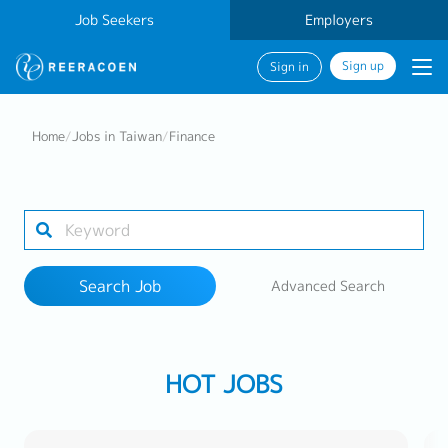
Job Seekers
Employers
Sign up
Sign in
Search Job
Home
/
Jobs in Taiwan
/
Finance
Industry
Work Location
Search Job
Advanced Search
Search
HOT JOBS