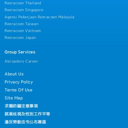
Reeracoen Thailand
Reeracoen Singapore
Agensi Pekerjaan Reeracoen Malaysia
Reeracoen Taiwan
Reeracoen Vietnam
Reeracoen Japan
Group Services
Abroaders Career
About Us
Privacy Policy
Terms Of Use
Site Map
求職防騙注意事項
就業歧視及性別工作平等
違反勞動法令公布專區