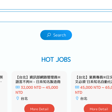
Search
HOT JOBS
英
【台北】資訊部網路管理員※
【台北】業務專員※日
視
語言不拘※－日系知名製造商
文必須⁻日系知名自動化
名
造商⁻
32,000 NTD ~ 45,000
45,000 NTD ~ 65,
NTD
NTD
台北
台北
More Detail
More Detail