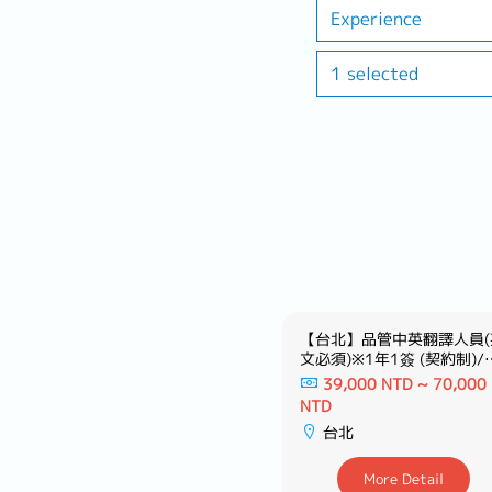
Experience
1 selected
【新竹】採購/口譯專員※活用
【台北】品管中英翻譯人員(
日文ー日系大型建材製造商
文必須)※1年1簽 (契約制)/
表現續簽※歡迎新鮮人－知
38,000 NTD ~ 60,000
39,000 NTD ~ 70,000
日系專案工程
NTD
NTD
新竹
台北
More Detail
More Detail