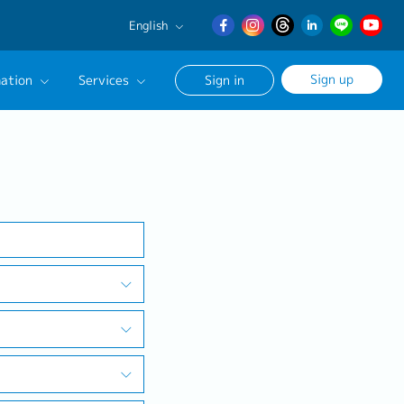
English
English
Sign up
ation
Services
Sign in
日本語
繁體中文
Our Career Advisor
Search
onsultation Service
age