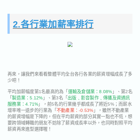
2.各行業加薪率排行
再來，讓我們來看看整體平均全台各行各業的薪資增幅成長了多
少吧！
平均加薪幅度第1名最高的為「
運輸及倉儲業：8.08%
」、第2名
「
製造業：5.12%
」、第3名「
出版﹑影音製作﹑傳播及資通訊
服務業：4.71%
」，前5名的行業幾乎都成長了將近5%；而薪水
增率唯一退步的行業為「
不動產業：-0.53%
」，雖然不動產業
的薪資增幅是下降的，但在平均薪資的部分其實一點也不低，想
要跨領域轉職的朋友不妨除了薪資成長率以外，也同時對照平均
薪資再來進型選擇喔！