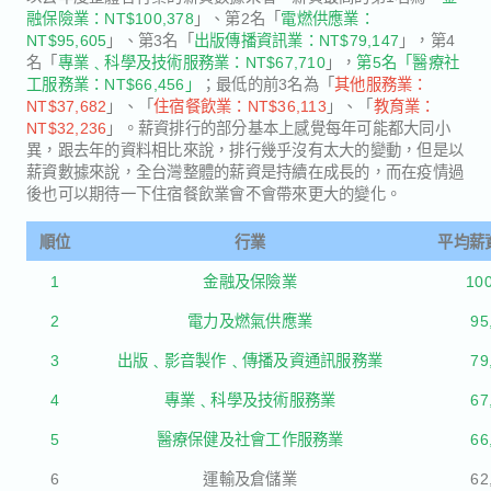
融保險業：NT$100,378
」、第2名「
電燃供應業：
NT$95,605
」、第3名「
出版傳播資訊業：NT$79,147
」，第4
名「
專業﹑科學及技術服務業：NT$67,710
」，
第5名「醫療社
工服務業：NT$66,456」
；最低的前3名為「
其他服務業：
NT$37,682
」、「
住宿餐飲業：NT$36,113
」、「
教育業：
NT$32,236
」。薪資排行的部分基本上感覺每年可能都大同小
異，跟去年的資料相比來說，排行幾乎沒有太大的變動，但是以
薪資數據來說，全台灣整體的薪資是持續在成長的，而在疫情過
後也可以期待一下住宿餐飲業會不會帶來更大的變化。
順位
行業
平均薪資
1
金融及保險業
10
2
電力及燃氣供應業
95
3
出版﹑影音製作﹑傳播及資通訊服務業
79
4
專業﹑科學及技術服務業
67
5
醫療保健及社會工作服務業
66
6
運輸及倉儲業
62