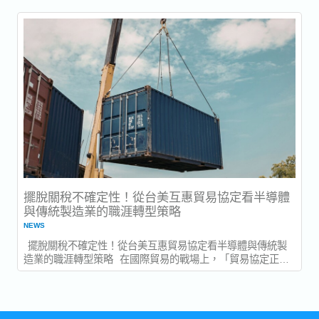
都會是「半導體」或「IC 設計」。 這個答案完全正確，但卻
不夠全面。從目前的就業市場來看，2026...
擺脫關稅不確定性！從台美互惠貿易協定看半導體
與傳統製造業的職涯轉型策略
NEWS
擺脫關稅不確定性！從台美互惠貿易協定看半導體與傳統製
造業的職涯轉型策略 在國際貿易的戰場上，「貿易協定正式
簽署」與「條款正式生效」其實是兩碼子事。而這兩個節點之
間的「時間差」，往往就是台灣眾多外銷導向產業在評估未來
人才佈局與職涯規劃時，最令人焦慮的不確定性來源。 台灣與
美國在 2026...