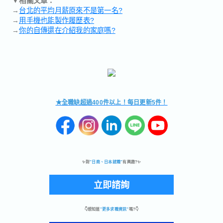
→
台北的平均月薪原來不是第一名?
→
用手機也能製作履歷表?
→
你的自傳還在介紹我的家庭嗎?
★全職缺超過400件以上！每日更新5件！
✨對
”日商、日本就職”
有興趣?✨
立即諮詢
👇想知道
”更多求職資訊”
嗎?👇