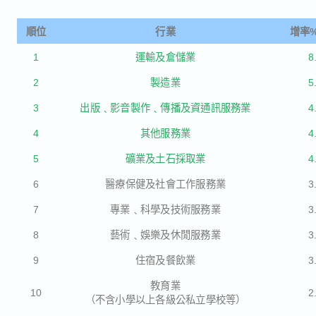
順位
行業
增率%
1
運輸及倉儲業
8
2
製造業
5
3
出版﹑影音製作﹑傳播及資通訊服務業
4
4
其他服務業
4
5
礦業及土石採取業
4
6
醫療保健及社會工作服務業
3
7
專業﹑科學及技術服務業
3
8
藝術﹑娛樂及休閒服務業
3
9
住宿及餐飲業
3
教育業
10
2
（不含小學以上各級公私立學校等）