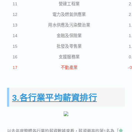
11
營建工程業
2
12
電力及燃氣供應業
2
13
用水供應及污染整治業
1
14
金融及保險業
1
15
批發及零售業
1
16
支援服務業
0
17
不動產業
-
3.各行業平均薪資排行
以去年度整體各行業的薪資數據來看，薪資最高的第1名為「
金