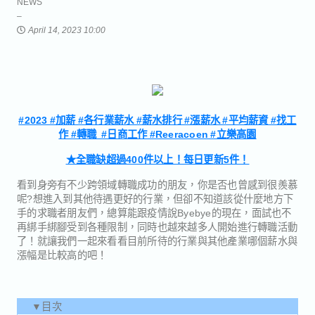
NEWS
April 14, 2023 10:00
#2023 #加薪 #各行業薪水 #薪水排行 #漲薪水 #平均薪資 #找工
作 #轉職 #日商工作 #Reeracoen #立樂高園
★全職缺超過400件以上！每日更新5件！
看到身旁有不少跨領域轉職成功的朋友，你是否也曾感到很羨慕
呢?想進入到其他待遇更好的行業，但卻不知道該從什麼地方下
手的求職者朋友們，總算能跟疫情說Byebye的現在，面試也不
再綁手綁腳受到各種限制，同時也越來越多人開始進行轉職活動
了！就讓我們一起來看看目前所待的行業與其他產業哪個薪水與
漲幅是比較高的吧！
▼目次