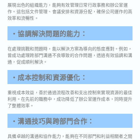
展現出色的組織能力，能夠有效管理日常行政事務和辦公室運
作。這包括文件管理、會議安排和資源分配，確保公司運作的高
效率和流暢性。
・協調解決問題的能力：
在處理挑戰和問題時，能以解決方案為導向的態度應對。例如，
曾成功處理跨部門溝通不良導致的合作問題，透過有效協調和溝
通，促成順利解決。
・成本控制和資源優化：
重視成本效益，善於通過流程改善和支出控制來實現資源的最佳
利用。在先前的職務中，成功降低了辦公室運作成本，同時提升
了整體效率。
・溝通技巧與跨部門合作：
具備卓越的溝通和協作能力，能夠在不同部門和利益相關者之間