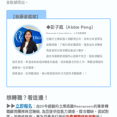
並脫穎而出。
【執筆者檔案】
◆彭子庭（Abbie Peng）
Reeracoen Career Advisor -人才招募顧問-
任職於立樂高園人資顧問公司，具有日本留學及
就職經驗，了解日商就職環境，擅長站在求職者
角度提供日商就職及面試小撇步。
過去有服務業經驗所以超級不怕生，擅長傾聽及
提供意見，希望成為每個求職者的後盾，找到最適合您的工作，樂觀並積極的
服務每一位求職者。
超級貓派，狂熱動漫迷，會以輕鬆愉快的方式提供求職服務！！
想轉職？看這邊！
▶︎▶︎
立即報名
：由20年經驗的立樂高園Reeracoen的專業轉
職顧問團隊與您聯絡, 為您提供從能力調查，媒合職缺、面試對
策、到最終錄取，專為您量身訂做的
免費轉職諮詢服務
吧！