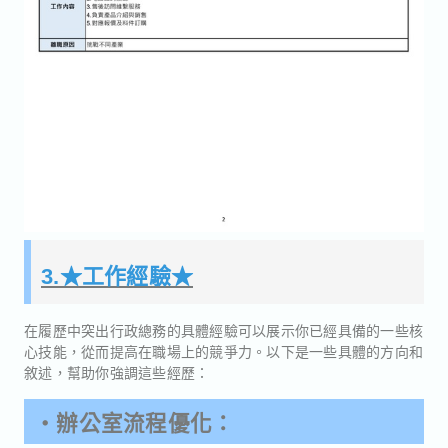
3.★工作經驗★
在履歷中突出行政總務的具體經驗可以展示你已經具備的一些核
心技能，從而提高在職場上的競爭力。以下是一些具體的方向和
敘述，幫助你強調這些經歷：
・辦公室流程優化：