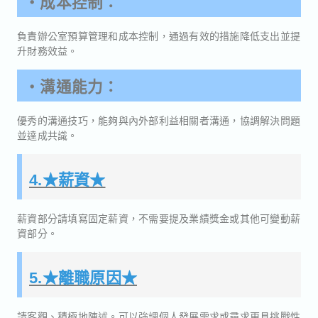
・成本控制：
負責辦公室預算管理和成本控制，通過有效的措施降低支出並提
升財務效益。
・溝通能力：
優秀的溝通技巧，能夠與內外部利益相關者溝通，協調解決問題
並達成共識。
4.★薪資★
薪資部分請填寫固定薪資，不需要提及業績獎金或其他可變動薪
資部分。
5.★離職原因★
請客觀、積極地陳述。可以強調個人發展需求或尋求更具挑戰性