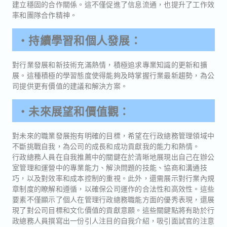
建立穩固的合作關係。這不僅促進了信息流通，也提升了工作效
率和團隊合作精神。
・持續學習和個人發展：
對行業發展和新技術充滿熱情，積極追求專業知識的更新和擴
展。這種積極的學習態度使得能夠及時掌握行業最新趨勢，為公
司提供更有價值的建議和解決方案。
・未來展望和價值觀：
對未來的職業發展抱有明確的目標，希望在行政總務管理領域中
不斷挑戰自我，為公司的成長和成功貢獻我的能力和熱情。
行政總務人員在自我推薦中的關鍵在於清晰地展現出自己在辦公
室管理和運營中的專業能力、解決問題的技能、協商和溝通技
巧，以及對效率和成本控制的重視。此外，還需展示對行業內規
章制度的瞭解和遵循，以確保公司運作的合法性和高效性。這些
要素不僅顯示了個人在管理行政總務職能方面的優秀表現，還展
現了對公司目標和文化價值的貢獻意願。這些關鍵點將有助於行
政總務人員撰寫出一份引人注目的自我介紹，吸引面試官的注意