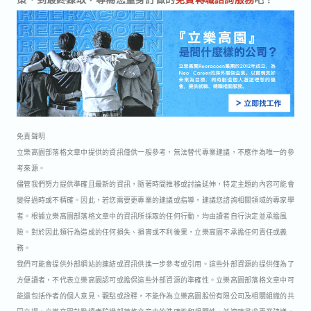
免責聲明
立樂高園部落格文章中提供的資訊僅供一般參考，無法替代專業建議，不應作為唯一的參
考來源。
儘管我們努力提供準確且最新的資訊，隨著時間推移或討論延伸，特定主題的內容可能會
變得過時或不精確。因此，若您需要更專業的建議或指導，建議您諮詢相關領域的專家學
者。根據立樂高園部落格文章中的資訊所採取的任何行動，均由讀者自行決定並承擔風
險。對於因此類行為造成的任何損失、損害或不利後果，立樂高園不承擔任何責任或義
務。
我們可能會提供外部網站的連結或資訊供進一步參考或引用。這些外部資源的提供僅為了
方便讀者，不代表立樂高園認可或擔保這些外部資源的準確性。立樂高園部落格文章中可
能還包括作者的個人意見、觀點或詮釋，不能作為立樂高園股份有限公司及相關組織的共