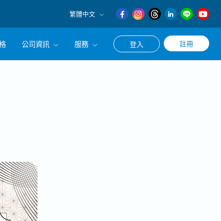
繁體中文
English
格
公司資訊
服務
註冊
登入
日本語
繁體中文
冊使用求職・轉職相關服務
公司簡介
涯諮詢服務
經營理念
CEO的話