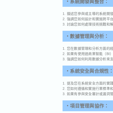
・系統開發與整合：
1. 描述您參與或主導的系統
2. 強調您如何設計和實施跨
3. 討論您如何處理技術挑戰
・數據管理與分析：
1. 您在數據管理和分析方面的
2. 如果有使用過商業智能（BI）
3. 強調您如何利用數據分析
・系統安全與合規性
1. 提及您在系統安全方面的
2. 您如何遵循和實施行業標準和法
3. 如果有參與安全審計或漏
・項目管理與協作：