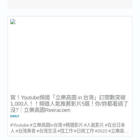
賀！Youtube頻道「立樂高園 in 台灣」訂閱數突破
1,000人！！頻道人氣推薦影片5選！你/妳都看過了
沒?｜立樂高園Reeracoen
DAILY
#Youtube #立樂高園in台灣 #精選影片 #人氣影片 #在台日本
人 #台灣美食 #台灣生活 #找工作 #日商工作 #2022 #立樂高園
★全職缺超過400件以上！最新職缺每日更新5件！回官網請點