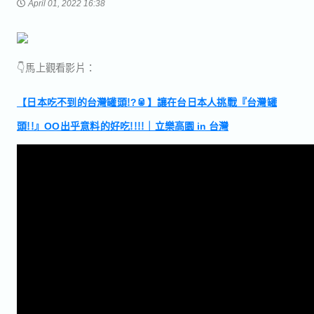
April 01, 2022 16:38
👇馬上觀看影片：
【日本吃不到的台灣罐頭!?🥫】讓在台日本人挑戰『台灣罐
頭!!』OO出乎意料的好吃!!!!｜立樂高園 in 台灣