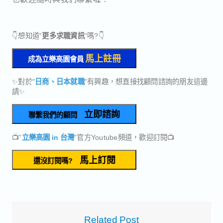
👇想知道”
更多求職資訊
”嗎?👇
馬上註冊
成為立樂高園會員
✨對於”
日商、日本就職
”有興趣，想直接找顧問諮詢的朋友這邊
請✨
立即諮詢
聯繫我們的顧問
📺”
立樂高園 in 台灣
”官方Youtube頻道，歡迎訂閱📺
馬上訂閱
還沒訂閱嗎?
Related Post