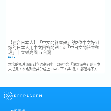
【在台日本人】「中文問答30題」請2位中文好到
爆的日本人用中文回答問題！&「中日文問答集整
理」｜立樂高園 in 台灣
DAILY
本次的影片訪問到立樂高園中，2位中文「爆炸厲害」的日本
人成員，本系列總共分成上、中、下，共3集。 部落格下方也
有幫大家整理中日文的問題集，在跟日本朋友聊天煩惱找不到
話題時，不妨參考一下下面的問題喔！ ★全職缺超過400件以
上！每日更新5件！ ▼目次 1.個人篇(1~10題)...
客服電話