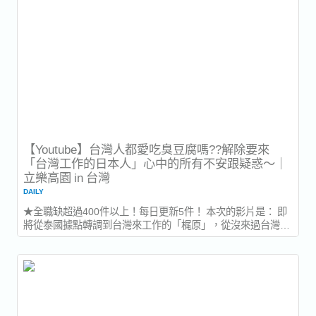
【Youtube】台灣人都愛吃臭豆腐嗎??解除要來
「台灣工作的日本人」心中的所有不安跟疑惑～｜
立樂高園 in 台灣
DAILY
★全職缺超過400件以上！每日更新5件！ 本次的影片是： 即
將從泰國據點轉調到台灣來工作的「梶原」，從沒來過台灣的
他，難免會對台灣有些疑惑或不安的地方，讓立樂高園台灣的
成員們來為他解答吧！ ★最新情報將會在各大社群媒體粉專發
布！歡迎訂閱～！ ▼問題集...