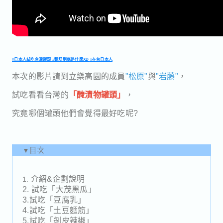
#日本人試吃台灣罐頭
#麵筋到底是什麼XD
#在台日本人
本次的影片請到立樂高園的成員
"松原"
與
"岩藤"
，
試吃看看台灣的
「醃漬物罐頭」
，
究竟哪個罐頭他們會覺得最好吃呢?
▼目次
1.
介紹&企劃說明
2. 試吃「大茂黑瓜」
3.試吃「豆腐乳」
4.試吃「土豆麵筋」
5.試吃「剝皮辣椒」