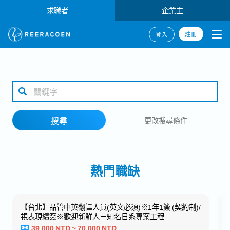
求職者
企業主
註冊
登入
搜尋
1 selected
搜尋
更改搜尋條件
工作地點
熱門職缺
搜尋
【台北】品管中英翻譯人員(英文必須)※1年1簽 (契約制)/
視表現續簽※歡迎新鮮人－知名日系專案工程
39,000 NTD ~ 70,000 NTD