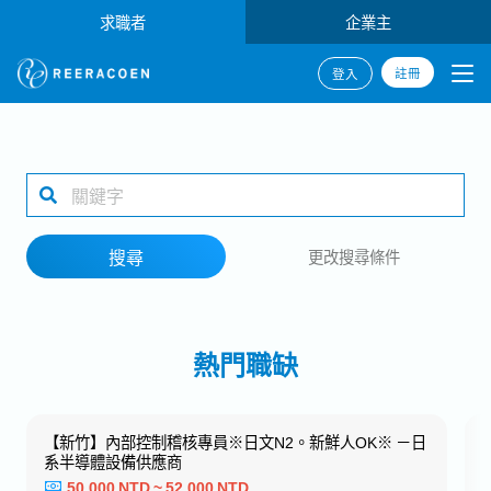
求職者
企業主
註冊
登入
搜尋
1 selected
搜尋
更改搜尋條件
工作地點
熱門職缺
搜尋
【新竹】內部控制稽核專員※日文N2。新鮮人OK※ －日
系半導體設備供應商
50,000 NTD ~ 52,000 NTD