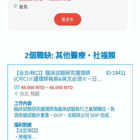
台北
看更多
2個職缺: 其他醫療・社福類
【台北/林口】臨床試驗研究護理師
ID:19411
(CRC)※護理師執照&英文必須※－日系
大型醫療相關企業
45,000 NTD ~ 45,000 NTD
台北, 桃園
工作內容
臨床試驗研究護理師為臨床試驗執行之基礎職位，負
責依據試驗計畫書、GCP、法規與公司 SOP 完成日
常的試驗作業，須展現良好執行力、細心度與準確
福利制度
性，並能依主管的指示確實完成任務。【工作內容】
【法定項目】
▶臨床試驗執行・依據計畫書、GCP、法規與 SOP
・勞健保
正確執行各項試驗操作。・協助受試者招募、知情同