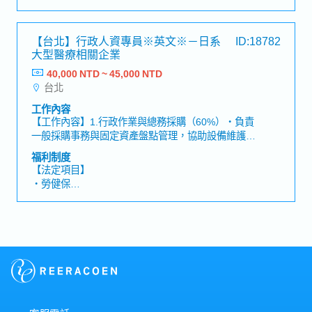
・加班費
意流程與訪視安排。・依規範完成原始資料紀錄、表
・各種休假（特別休假、婚假、喪假、生理假、產檢
單填寫與系統資料輸入。▶文件與資料管理・維護試
假、陪產假、產假、育嬰假）
【台北】行政人資專員※英文※－日系
ID:18782
驗相關文件的完整性與即時性。・依程序管理試驗用
・退休金
大型醫療相關企業
品、藥品與耗材的領取、保存與紀錄。・協助監測訪
視、稽核訪視所需資料準備與現場接待。▶異常回報
40,000 NTD ~ 45,000 NTD
【公司福利】
與風險意識・即時回報偏差事件（PD）與不良反應
台北
・獎金：基本1個月 (視公司營運及個人績效)
（AE/SAE）。・於現場遇到流程性、文件性或醫院
・中秋／端午禮金：1000元
工作內容
端問題時，能第一時間回報現場主管。・配合改善措
・結婚禮金：2000元
【工作內容】1.行政作業與總務採購（60%）・負責
施與後續追蹤紀錄。▶跨單位溝通・依指示與醫師、
・人事考評：一年1次
一般採購事務與固定資產盤點管理，協助設備維護等
護理師、院內行政單位進行必要溝通。・以專業態度
・健康檢查
相關作業・擔任對外廠商及服務供應商之主要聯絡窗
與受試者保持良好互動，確保其權益與安全。・配合
福利制度
口；協助詢價、比價、下單、到貨追蹤及驗收等流
公司內部人員進行試驗流程安排與需求回覆。【員工
【法定項目】
程・協助設定與管理 Google Workspace、Microsoft
人數】30人
・勞健保
365 等系統帳號與權限（僅需基本操作，技術問題可
・加班費
由外部服務商支援）・執行日常行政事務，例如郵件
・各種休假（特別休假、婚假、喪假、生理假、產檢
處理、會議室預約、行政費用報銷與文件管理（如掃
假、陪產假、產假、育嬰假）
描與歸檔）・協助導入新系統，對應外部廠商執行基
・退休金
本後台操作2.人資支援（40%）・協助每月員工出勤
資料確認與審核，包括上下班紀錄、請假申請及加班
【公司福利】
時數・協助新進與離職流程，包含文件準備與 HR 系
・獎金：基本1個月 (視公司營運及個人績效)
統資料更新・彙整與更新員工資料，確保 HR 系統中
・中秋／端午禮金：1000元
數據準確無誤・協助招募事務，如職缺刊登、履歷篩
・結婚禮金：2000元