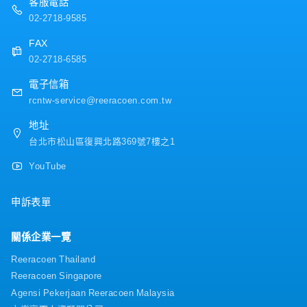
客服電話
選與面試安排・支援員工活動與訓練計畫的舉辦，如
・人事考評：一年1次
尾牙、講座、健康檢查等【魅力】・位在交通便利的
02-2718-9585
・健康檢查
信義區商業大樓中！作為支援藥品開發的後勤單位，
FAX
十分有意義的工作！【組織】・台灣據點：30位・隸
屬部門：台北 管理部
02-2718-6585
電子信箱
rcntw-service@reeracoen.com.tw
地址
台北市松山區復興北路369號7樓之1
YouTube
申訴表單
關係企業一覽
Reeracoen Thailand
Reeracoen Singapore
Agensi Pekerjaan Reeracoen Malaysia