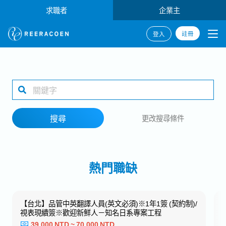
求職者
企業主
註冊
登入
搜尋
1 selected
搜尋
更改搜尋條件
工作地點
熱門職缺
搜尋
【台北】品管中英翻譯人員(英文必須)※1年1簽 (契約制)/
視表現續簽※歡迎新鮮人－知名日系專案工程
39,000 NTD ~ 70,000 NTD