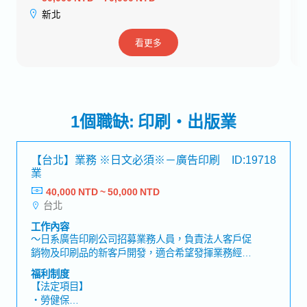
新北
看更多
1個職缺: 印刷・出版業
【台北】業務 ※日文必須※－廣告印刷
ID:19718
業
40,000 NTD ~ 50,000 NTD
台北
工作內容
～日系廣告印刷公司招募業務人員，負責法人客戶促
銷物及印刷品的新客戶開發，適合希望發揮業務經驗
並享有高自由度的人才～【工作內容】・開發新客
福利制度
戶・向法人客戶提案印刷品、促銷物、店內展示等服
【法定項目】
務・確認印刷品校色・必要時至施工現場確認與監
・勞健保
工・製作報價、對應報價相關事宜・月底整理帳款相