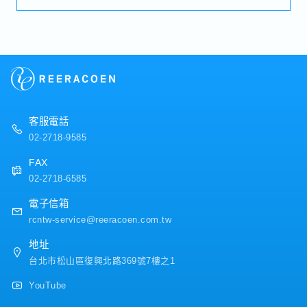
・加班費
關資料・蒐集與更新客戶資訊，維持良好客戶關係
・各種休假（特別休假、婚假、喪假、生理假、產檢
【魅力】・可專注於新客戶開發，發揮自己擅長的產
假、陪產假、產假、育嬰假）
業經驗與業務風格。・可接觸日系法人客戶的促銷及
・退休金
廣告案件，累積印刷、設計、店鋪行銷相關知識。・
成果有機會反映於評價及獎金。・到職滿半年即享有
【公司福利】
10天有薪假，福利條件相對佳。【產品／服務內
・年終獎金：2個月為目安（依公司業績及個人評價
容】・印刷品・促銷物・店內展示・戶外廣告及施工
變動）
相關服務・EC用Banner及設計相關服務
・有薪假：到職滿半年享有10天
客服電話
・依成果進行評價及調薪制度
02-2718-9585
FAX
02-2718-6585
電子信箱
rcntw-service@reeracoen.com.tw
地址
台北市松山區復興北路369號7樓之1
YouTube