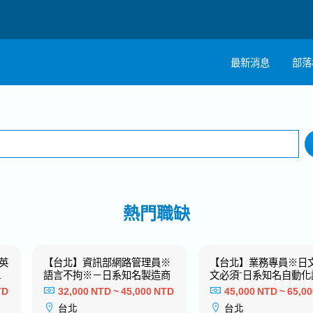
最新消息
部落
搜尋
註
1 selected
工作地點
職
熱門職缺
英
【台北】資訊部網路管理員※
【台北】業務專員※日
視
語言不拘※－日系知名製造商
文必須⁻日系知名自動化
名
造商⁻
TD
32,000 NTD ~ 45,000 NTD
45,000 NTD ~ 65,0
台北
台北