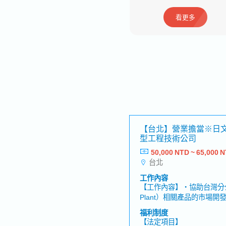
看更多
看更多
【台北】營業擔當※日
型工程技術公司
50,000 NTD ~ 65,000 
台北
工作內容
【工作內容】・協助台灣分公
Plant）相關產品的市場
件的資訊蒐集、後續追蹤及
福利制度
司總經理的業務工作（包括
【法定項目】