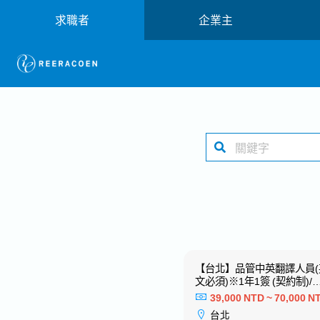
求職者
企業主
【新竹】採購/口譯專員※活用
【台北】品管中英翻譯人員(
日文ー日系大型建材製造商
文必須)※1年1簽 (契約制)/
表現續簽※歡迎新鮮人－知
38,000 NTD ~ 60,000 NTD
39,000 NTD ~ 70,000 N
日系專案工程
新竹
台北