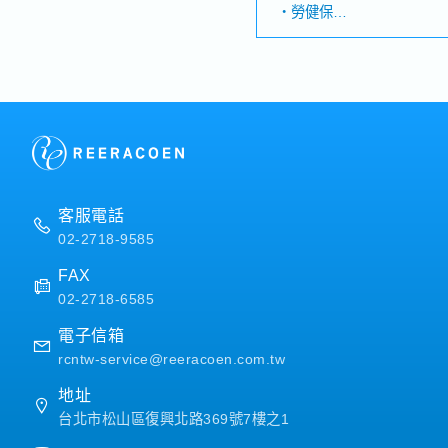
敘及國內外出差等）・負責
・勞健保
（包含分包商、供應商及合
・加班費
訪、關係維護與深化合作・
・各種休假（特別休假、婚
接待工作（安排會議、口譯
假、陪產假、產假、育嬰假
等）。・擔任會議口譯並製
・退休金
外部文件（包含中文、日文
助投標相關業務（製作投標
【公司福利】
談判等）・協助已得標案件
・年終獎金
理：參與會議、協調解決契
・三節獎金/禮品
回收及行政作業等）。・配
・健康檢查 (1年1次)
本總公司進行日常聯繫與溝
・伙食津貼
客服電話
・交通津貼
02-2718-9585
・租房補助
・員工旅遊
FAX
・優於勞基法特休
02-2718-6585
電子信箱
rcntw-service@reeracoen.com.tw
地址
台北市松山區復興北路369號7樓之1