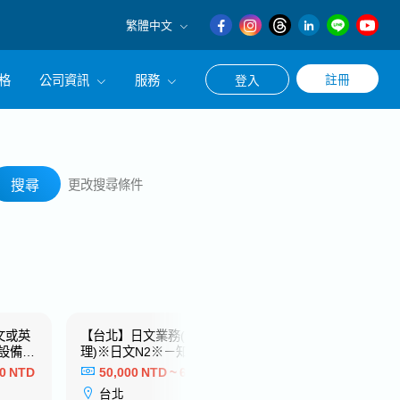
繁體中文
English
格
公司資訊
服務
註冊
登入
日本語
繁體中文
冊使用求職・轉職相關服務
公司簡介
搜尋
涯諮詢服務
經營理念
搜尋
更改搜尋條件
CEO的話
文或英
【台北】日文業務(係長/副
【台中】現場工事
設備製
理)※日文N2※－知名電子製
日文N2※－日系知
造業
商
00 NTD
50,000 NTD ~ 60,000 NTD
44,000 NTD ~ 
台北
台中