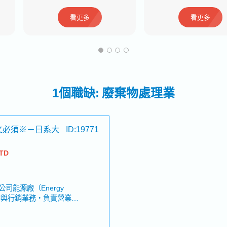
看更多
看更多
1個職缺: 廢棄物處理業
文必須※－日系大
ID:19771
NTD
司能源廠（Energy
開發與行銷業務・負責營業案
進度管理・協助台灣分公
口譯、陪同拜訪客戶、餐