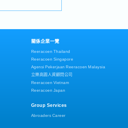
既有及新客戶、合作廠商
作夥伴）的會議安排、拜
協助日本總公司出差人員
假、喪假、生理假、產檢
、安排及陪同餐敘
）
作會議紀錄・製作公司內
資料製作及翻譯等）・協
文件、與業主協調、契約
的契約履行作業（商務管
關係企業一覽
約相關議題、請款、款項
Reeracoen Thailand
合國內及海外出差・與日
通
Reeracoen Singapore
Agensi Pekerjaan Reeracoen Malaysia
立樂高園人資顧問公司
Reeracoen Vietnam
Reeracoen Japan
Group Services
Abroaders Career