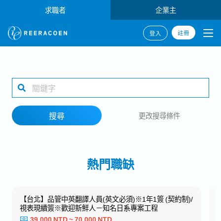
求職者
企業主
註冊
登入
搜尋
1 selected
搜尋
更改搜尋條件
工作地點
熱門職缺
搜尋
【台北】品管中英翻譯人員(英文必須)※1年1簽 (契約制)/
視表現續簽※歡迎新鮮人－知名日系專案工程
39,000 NTD ~ 70,000 NTD