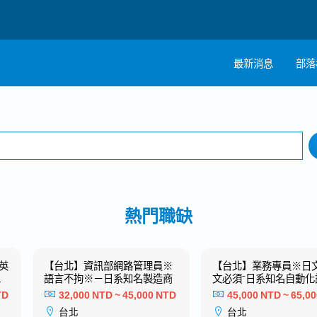
最新消息
部落
搜尋
註
1 selected
工作地點
職
熱門職缺
英
【台北】資訊部網路管理員※
【台北】業務專員※日
視
語言不拘※－日系知名製造商
文必須⁻日系知名自動化
名
造商⁻
TD
32,000 NTD ~ 45,000 NTD
45,000 NTD ~ 65,0
台北
台北