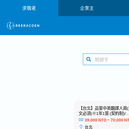
求職者
企業主
【新竹】採購/口譯專員※活用
【台北】品管中英翻譯人員(
日文ー日系大型建材製造商
文必須)※1年1簽 (契約制)/
表現續簽※歡迎新鮮人－知
38,000 NTD ~ 60,000 NTD
39,000 NTD ~ 70,000 N
日系專案工程
新竹
台北