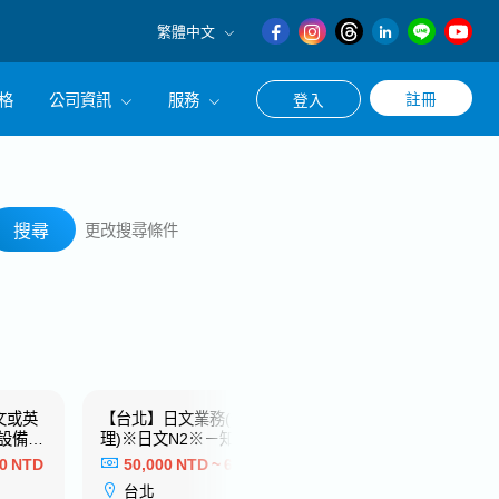
繁體中文
English
格
公司資訊
服務
註冊
登入
日本語
繁體中文
冊使用求職・轉職相關服務
公司簡介
搜尋
涯諮詢服務
經營理念
搜尋
更改搜尋條件
CEO的話
文或英
【台北】日文業務(係長/副
【台中】現場工事
設備製
理)※日文N2※－知名電子製
日文N2※－日系知
造業
商
00 NTD
50,000 NTD ~ 60,000 NTD
44,000 NTD ~ 
台北
台中