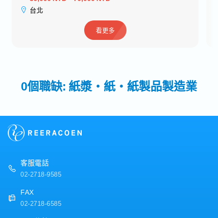
台北
看更多
0個職缺: 紙漿・紙・紙製品製造業
客服電話
02-2718-9585
FAX
02-2718-6585