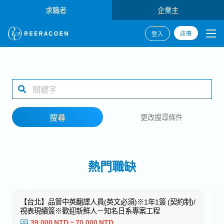
求職者
企業主
註冊
登入
搜尋
1 selected
搜尋
更改搜尋條件
工作地點
熱門職缺
搜尋
【台北】品管中英翻譯人員(英文必須)※1年1簽 (契約制)/
視表現續簽※歡迎新鮮人－知名日系專案工程
39,000 NTD ~ 70,000 NTD