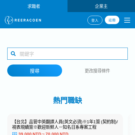
求職者
企業主
註冊
登入
搜尋
1 selected
搜尋
更改搜尋條件
工作地點
熱門職缺
搜尋
【台北】品管中英翻譯人員(英文必須)※1年1簽 (契約制)/
視表現續簽※歡迎新鮮人－知名日系專案工程
39,000 NTD ~ 70,000 NTD