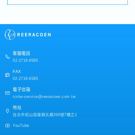
・加班費
訪、關係維護與深化合作・協助日本總公司出差人員
・各種休假（特別休假、婚假、喪假、生理假、產檢
接待工作（安排會議、口譯、安排及陪同餐敘
假、陪產假、產假、育嬰假）
等）。・擔任會議口譯並製作會議紀錄・製作公司內
・退休金
外部文件（包含中文、日文資料製作及翻譯等）・協
助投標相關業務（製作投標文件、與業主協調、契約
【公司福利】
談判等）・協助已得標案件的契約履行作業（商務管
・年終獎金
理：參與會議、協調解決契約相關議題、請款、款項
・三節獎金/禮品
回收及行政作業等）。・配合國內及海外出差・與日
・健康檢查 (1年1次)
客服電話
本總公司進行日常聯繫與溝通
・伙食津貼
02-2718-9585
・交通津貼
・租房補助
FAX
・員工旅遊
02-2718-6585
・優於勞基法特休
電子信箱
rcntw-service@reeracoen.com.tw
地址
台北市松山區復興北路369號7樓之1
YouTube