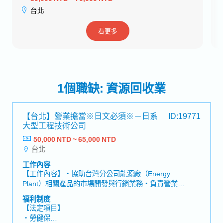
台北
看更多
1個職缺: 資源回收業
【台北】營業擔當※日文必須※－日系
ID:19771
大型工程技術公司
50,000 NTD ~ 65,000 NTD
台北
工作內容
【工作內容】・協助台灣分公司能源廠（Energy
Plant）相關產品的市場開發與行銷業務・負責營業案
件的資訊蒐集、後續追蹤及進度管理・協助台灣分公
福利制度
司總經理的業務工作（包括口譯、陪同拜訪客戶、餐
【法定項目】
敘及國內外出差等）・負責既有及新客戶、合作廠商
・勞健保
（包含分包商、供應商及合作夥伴）的會議安排、拜