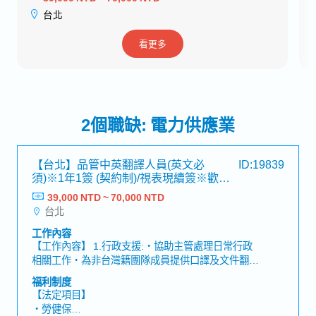
台北
看更多
2個職缺: 電力供應業
【台北】品管中英翻譯人員(英文必
ID:19839
須)※1年1簽 (契約制)/視表現續簽※歡迎
新鮮人－知名日系專案工程
39,000 NTD ~ 70,000 NTD
台北
工作內容
【工作內容】 1.行政支援:・協助主管處理日常行政
相關工作・為非台灣籍團隊成員提供口譯及文件翻譯
支援・視需求參與與業主、供應商及其他相關單位的
福利制度
會議，並擔任會議口譯。 2.品質文件支援:・審查
【法定項目】
EQP、檢驗程序手冊・追蹤供應商提交製造紀錄及品
・勞健保
質相關文件的進度・審查、彙整並整理品質紀錄，提