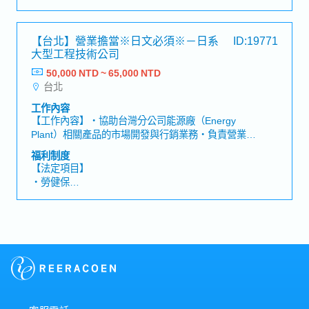
・加班費
交給業主。【職缺魅力】・參與大型發電廠專案建
・各種休假（特別休假、婚假、喪假、生理假、產檢
設，透過專案執行，實際支持台灣電力基礎建設發
假、陪產假、產假、育嬰假）
【台北】營業擔當※日文必須※－日系
ID:19771
展，工作成果具明確社會價值與影響力・可直接參與
・退休金
大型工程技術公司
設備品質管理作業，深入了解品管工作對工程進度及
專案成果之影響，親身體會自身工作與專案推動成果
50,000 NTD ~ 65,000 NTD
【公司福利】
間的連結・擔任品管團隊之間的重要溝通窗口，直接
台北
・獎金 (年中/年終) *6月12月分發，過往平均約2個月
參與跨國協作與決策執行・與現場工程團隊、供應商
・員工健康檢查津貼
工作內容
及日本總公司等多方關係人密切合作，累積專案協調
・伙食津貼 (含在薪資內)
【工作內容】・協助台灣分公司能源廠（Energy
與溝通管理能力
・通勤津貼
Plant）相關產品的市場開發與行銷業務・負責營業案
件的資訊蒐集、後續追蹤及進度管理・協助台灣分公
福利制度
司總經理的業務工作（包括口譯、陪同拜訪客戶、餐
【法定項目】
敘及國內外出差等）・負責既有及新客戶、合作廠商
・勞健保
（包含分包商、供應商及合作夥伴）的會議安排、拜
・加班費
訪、關係維護與深化合作・協助日本總公司出差人員
・各種休假（特別休假、婚假、喪假、生理假、產檢
接待工作（安排會議、口譯、安排及陪同餐敘
假、陪產假、產假、育嬰假）
等）。・擔任會議口譯並製作會議紀錄・製作公司內
・退休金
外部文件（包含中文、日文資料製作及翻譯等）・協
助投標相關業務（製作投標文件、與業主協調、契約
【公司福利】
談判等）・協助已得標案件的契約履行作業（商務管
・年終獎金
理：參與會議、協調解決契約相關議題、請款、款項
・三節獎金/禮品
回收及行政作業等）。・配合國內及海外出差・與日
・健康檢查 (1年1次)