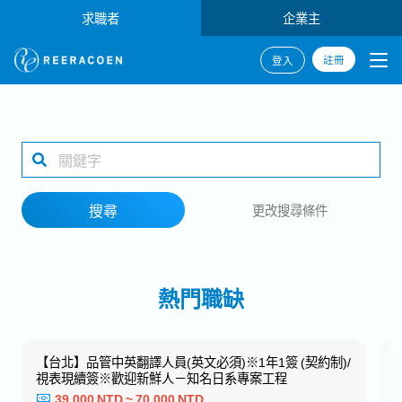
求職者
企業主
註冊
登入
搜尋
1 selected
搜尋
更改搜尋條件
工作地點
熱門職缺
搜尋
【台北】品管中英翻譯人員(英文必須)※1年1簽 (契約制)/
視表現續簽※歡迎新鮮人－知名日系專案工程
39,000 NTD ~ 70,000 NTD