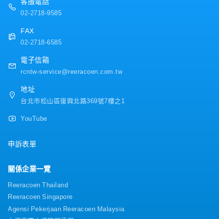
客服電話
本總公司進行日常聯繫與溝通
・伙食津貼
02-2718-9585
・交通津貼
・租房補助
FAX
・員工旅遊
02-2718-6585
・優於勞基法特休
電子信箱
rcntw-service@reeracoen.com.tw
地址
台北市松山區復興北路369號7樓之1
YouTube
申訴表單
關係企業一覽
Reeracoen Thailand
Reeracoen Singapore
Agensi Pekerjaan Reeracoen Malaysia