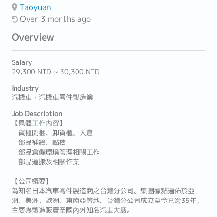
Taoyuan
Over 3 months ago
Overview
Salary
29,300 NTD ~ 30,300 NTD
Industry
汽機車・汽機車零件製造業
Job Description
【具體工作內容】
・貨櫃開捆、卸貨櫃、入倉
・部品補給、點檢
・部品倉儲環境管理相關工作
・部品運搬及相關作業
【公司概要】
為知名日本汽車零件製造商之台灣分公司。集團據點遍佈於亞
洲、美洲、歐洲、東南亞等地。台灣分公司成立至今已逾35年，
主要為製造販賣至國內外知名汽車大廠。