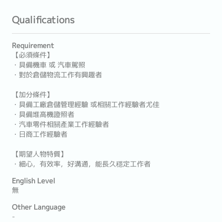
Qualifications
Requirement
【必須條件】
・具備機車 或 汽車駕照
・對於倉儲物流工作有興趣者
【加分條件】
・具備工廠倉儲管理經驗 或相關工作經驗者尤佳
・具備堆高機證照者
・汽車零件相關產業工作經驗者
・日商工作經驗者
【期望人物特質】
・細心，有效率，好溝通，能長久穩定工作者
English Level
無
Other Language
-