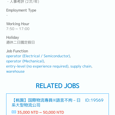
・人事考評 (2次/年)
Employment Type
-
Working Hour
7:50 ~ 17:00
Holiday
週休二日國定假日
Job Function
operator (Electrical / Semiconductor)
operator (Mechanical)
entry-level (no experience required)
supply chain
warehouse
RELATED JOBS
【桃園】国際物流專員※語言不拘－日
ID:19569
系大型物流公司
35,000 NTD ~ 50,000 NTD