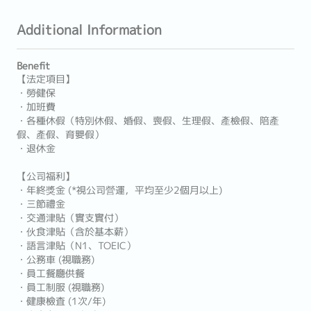
Additional Information
Benefit
【法定項目】
・勞健保
・加班費
・各種休假（特別休假、婚假、喪假、生理假、產檢假、陪產
假、產假、育嬰假）
・退休金
【公司福利】
・年終獎金 (*視公司營運，平均至少2個月以上)
・三節禮金
・交通津貼（實支實付）
・伙食津貼（含於基本薪）
・語言津貼（N1、TOEIC）
・公務車 (視職務)
・員工餐廳供餐
・員工制服 (視職務)
・健康檢査 (1次/年)