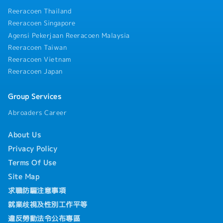
Reeracoen Thailand
Reeracoen Singapore
Agensi Pekerjaan Reeracoen Malaysia
Reeracoen Taiwan
Reeracoen Vietnam
Reeracoen Japan
Group Services
Abroaders Career
About Us
Privacy Policy
Terms Of Use
Site Map
求職防騙注意事項
就業歧視及性別工作平等
違反勞動法令公布專區