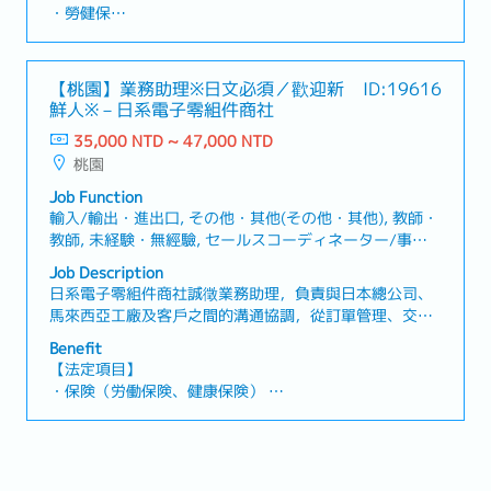
於產線後段進行封箱、包裝，並將貨品堆放至棧板・填寫
・勞健保
生產數量、使用原料批號等生產相關表單・回報生產過程
・加班費
中發生的異常或各項問題・產品變更時，更換相關機具及
・各種休假（特別休假、婚假、喪假、生理假、產檢假、
模具・維持作業區域及周邊工作環境整潔・其他主管交辦
陪產假、產假、育嬰假）
【桃園】業務助理※日文必須／歡迎新
ID:19616
事項
・退休金
鮮人※－日系電子零組件商社
35,000 NTD ~ 47,000 NTD
【公司福利】
桃園
◆獎金／禮品類
・7月夏季獎金／1月冬季獎金
Job Function
（業績連動，大約3~4個月※2024参考値）
輸入/輸出・進出口, その他・其他(その他・其他), 教師・
・端午禮金／中秋禮品
教師, 未経験・無經驗, セールスコーディネーター/事務/
◆保險類
受付・業務/內勤/窗口
Job Description
・員工團保
日系電子零組件商社誠徵業務助理，負責與日本總公司、
・職災保險
馬來西亞工廠及客戶之間的溝通協調，從訂單管理、交期
◆休閒類
調整到國貿事務皆可累積實務經驗。【工作內容】・客戶
・每年正職人員旅遊獎金補助
Benefit
訂單接收、訂單處理及資料管理・與日本總公司及馬來西
・部門聚餐，慶生會
【法定項目】
亞工廠進行聯繫與協調・交期確認、交期調整及出貨進度
◆制度類
・保険（労働保険、健康保険）
管理・客戶詢問對應及E-mail往來・進出口相關文件製作
・員工制服
・残業代
及國貿事務支援・應收帳款管理、請款及入帳確認・協助
・午餐補助
・各休暇（有給休暇、慶弔休暇、生理休暇、産前産後休
製作各類業務報表・業務相關行政事務支援・其他主管交
◆其他
暇、妊娠検査休暇、出産の付き添い休暇、育児休暇）
辦事項
・正職人員每年健康檢查
・退職金