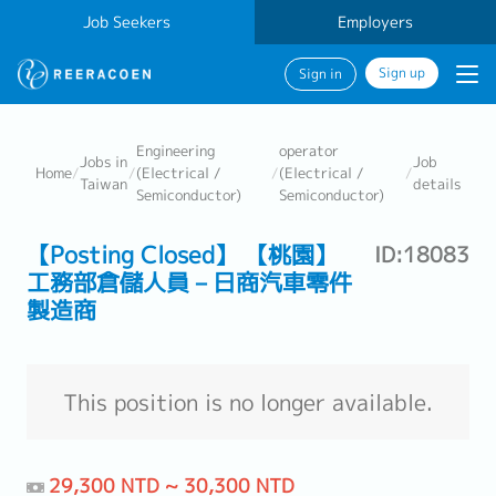
Job Seekers
Employers
Sign up
Sign in
Engineering
operator
Jobs in
Job
Home
/
/
(Electrical /
/
(Electrical /
/
Taiwan
details
Semiconductor)
Semiconductor)
【Posting Closed】 【桃園】
ID:18083
工務部倉儲人員－日商汽車零件
製造商
This position is no longer available.
29,300 NTD ~ 30,300 NTD