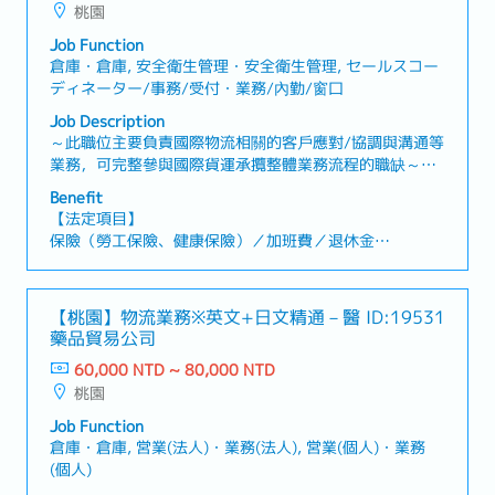
桃園
Job Function
倉庫・倉庫, 安全衛生管理・安全衛生管理, セールスコー
ディネーター/事務/受付・業務/內勤/窗口
Job Description
～此職位主要負責國際物流相關的客戶應對/協調與溝通等
業務，可完整參與國際貨運承攬整體業務流程的職缺～
【工作內容】・國際物流相關之貨運承攬（Forwarding）
Benefit
業務・與客戶之間的協商與溝通・與協力廠商（運輸公司
【法定項目】
及倉儲公司）之間的協商與溝通・其他由主管指示之相關
保險（勞工保險、健康保險）／加班費／退休金
業務※每月約1次，需配合中部或南部地區之過夜出差【企
各類休假（有薪假、喪假、生理假、產前產後假、孕檢
業的魅力】・在具備超過50,000以上倉儲容量的大型國際
假、陪產假、育嬰假）
物流中心累積職涯經驗・提供從倉儲保管、運輸配送到通
【桃園】物流業務※英文+日文精通－醫
ID:19531
關的一站式服務，能夠系統性學習物流全流程知識
【其他福利】
藥品貿易公司
・獎金：過去實績2個月
60,000 NTD ~ 80,000 NTD
・改善建議獎金
桃園
・喪喜金
・個人旅遊補助（春季、秋季）
Job Function
・團體保險
倉庫・倉庫, 営業(法人)・業務(法人), 営業(個人)・業務
・定期健康檢查
(個人)
・健康促進計畫