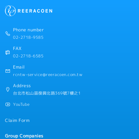
◆補助類
・結婚禮金
【公司福利制度】
・交通費補助
・年終獎金：每年發放兩次（1月、7月），合計約2個月
・旅遊補助
薪資（依公司業績而有所變動）
・退休金提撥
Phone number
・由於新進員工剛入職時尚無法進行考核，因此將依實際
02-2718-9585
出勤天數比例發放獎金。
FAX
・入職滿半年後，將依考核結果決定獎金金額，一般約為
02-2718-6585
1個月獎金的 ±5～10%。
Email
・餐費津貼：每月3,000元（另行發放）。
rcntw-service@reeracoen.com.tw
・停車費補助及油資實報實銷補助（依居住地區設有補助
Address
上限；如以步行方式通勤，則不提供此項補助）。
台北市松山區復興北路369號7樓之1
・主管職津貼（主任職級以上適用）。
YouTube
・三節禮金：到職滿1年者，每次發放價值1,000元的禮
Claim Form
券；到職滿半年者，每次發放價值500元的禮券。
Group Companies