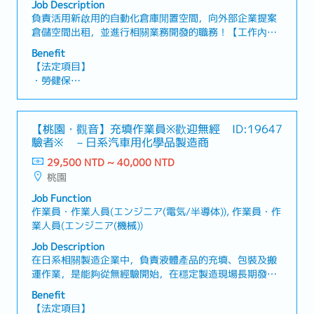
Job Description
・娛樂休閒（按摩、員工旅遊、團隊建設、福利委員會活
負責活用新啟用的自動化倉庫閒置空間，向外部企業提案
動）
倉儲空間出租，並進行相關業務開發的職務！【工作內
・資格取得補助
容】・外部客戶開發業務（由於本職位將處理非自有產品
・教育制度（函授課程、外部研討會、總公司研習會）
Benefit
的貨物，因此需針對正在尋找倉儲及物流服務的企業，提
・員工餐廳
【法定項目】
案並介紹本公司的倉儲功能）・客戶需求訪談與條件整
・勞健保
理・與內部各部門之協作與溝通・主管交辦事項【魅
・各種休假（特別休假、婚假、喪假、生理假、產檢假、
力】・可將集團內前所未有的服務，透過自身的努力拓展
陪產假、產假、育嬰假）
並推向市場・擁有高度裁量權，可充分發揮提案能力的職
・退休金
【桃園・觀音】充填作業員※歡迎無經
ID:19647
位
驗者※ －日系汽車用化學品製造商
【公司福利】
29,500 NTD ~ 40,000 NTD
・獎金：保證1個月（1年1次）
桃園
・業績獎金：依業績（1年1次，平均1～2個月）
・餐費津貼（包含於月薪中）
Job Function
作業員・作業人員(エンジニア(電気/半導体)), 作業員・作
業人員(エンジニア(機械))
Job Description
在日系相關製造企業中，負責液體產品的充填、包裝及搬
運作業，是能夠從無經驗開始，在穩定製造現場長期發展
的職缺。【工作內容】・液體產品的取樣作業，並提供給
Benefit
品管部門進行化驗・液體產品充填機的操作及充填作業・
【法定項目】