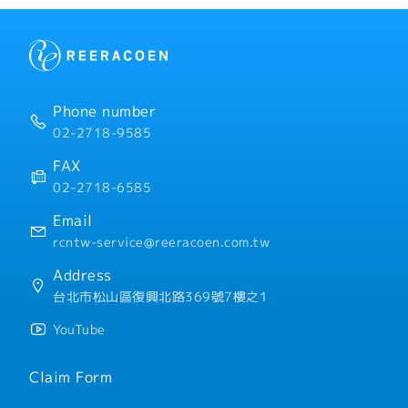
【公司福利】
・ 一年三次獎金
・各項勤務津貼
・優於勞基法的加班計算倍
・定期健康檢查
Phone number
・優於勞基法的特別休假制
02-2718-9585
・國內外培訓制度、學習補
・提案獎金、久任獎金、久
FAX
02-2718-6585
Email
rcntw-service@reeracoen.com.tw
Address
台北市松山區復興北路369號7樓之1
YouTube
Claim Form