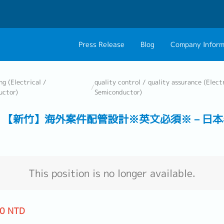
Press Release
Blog
Company Inform
About Us
Contact 
ng (Electrical /
quality control / quality assurance (Electr
/
uctor)
Semiconductor)
Philosophy
Career C
osed】 【新竹】海外案件配管設計※英文必須※－日
Group CEO Mess
This position is no longer available.
00 NTD