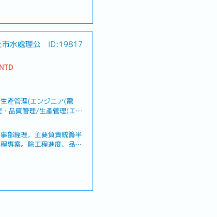
修・製作異常內容及處理結果
規格・將客戶需求提供業務部
控制系統及相關設備的保養與
、喪假、生理假、產檢假、陪
端出差並提供技術支援【魅
上市水處理公
ID:19817
安裝、保養及異常處理等完整
及馬來西亞教育訓練。・可依
優遇。・依個人意願及工作表
 NTD
或前往日本總公司工作。【產
月）、三節禮金、永年勤續獎
設備・設備控制系統・設備安
險
生產管理(エンジニア(電
管理・品質管理/生產管理(エン
管理・設備建築/建設管理, 製
產品管理/供應商/採購/物流
工事部經理，主要負責統籌半
工程專案。除工程進度、品
責10人以上團隊之管理與
責半導體廠新建、擴建及廠務
統籌建廠專案之工程進度、品
案時程並進行整體進度控管・
門、施工廠商及設備供應商之
、喪假、生理假、產檢假、陪
場、施工、試運轉、驗收及工
成本分析、預算管理及專案報