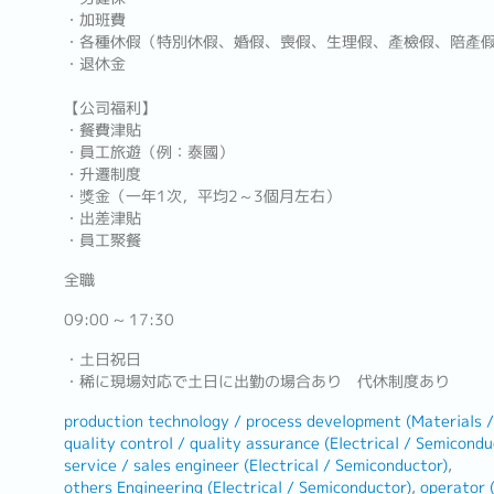
・加班費
・各種休假（特別休假、婚假、喪假、生理假、產檢假、陪產
・退休金
【公司福利】
・餐費津貼
・員工旅遊（例：泰國）
・升遷制度
・獎金（一年1次，平均2～3個月左右）
・出差津貼
・員工聚餐
全職
09:00 ~ 17:30
・土日祝日
・稀に現場対応で土日に出勤の場合あり 代休制度あり
production technology / process development (Materials /
quality control / quality assurance (Electrical / Semicondu
service / sales engineer (Electrical / Semiconductor)
others Engineering (Electrical / Semiconductor)
operator (