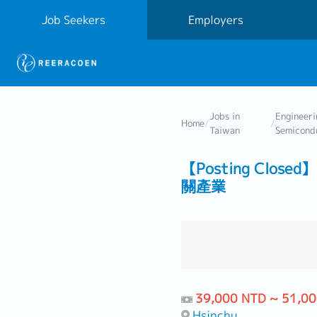
Job Seekers
Employers
Jobs in
Engineeri
Home
/
/
Taiwan
Semicond
【Posting Cl
關產業
39,000 NTD ~ 51,0
Hsinchu