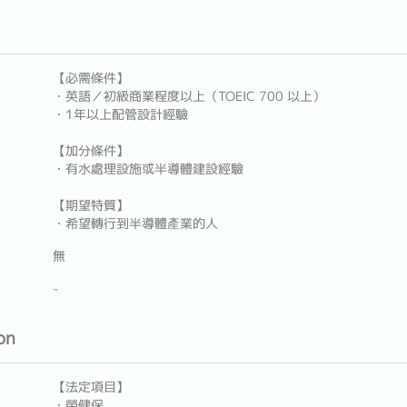
【必需條件】
・英語／初級商業程度以上（TOEIC 700 以上）
・1年以上配管設計經驗
【加分條件】
・有水處理設施或半導體建設經驗
【期望特質】
・希望轉行到半導體產業的人
無
-
on
【法定項目】
・勞健保