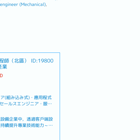
 engineer (Mechanical)
程師（北區）
ID:19800
產業
TD
ア(組み込み式)・應用程式
ス/セールスエンジニア・服
/半導体)), サービス/セー
師(エンジニア(機械))
體設備企業中，透過客戶端設
，持續提升專業技術能力～
新設備及系統安裝與動作測
報告・設備或系統發生異常