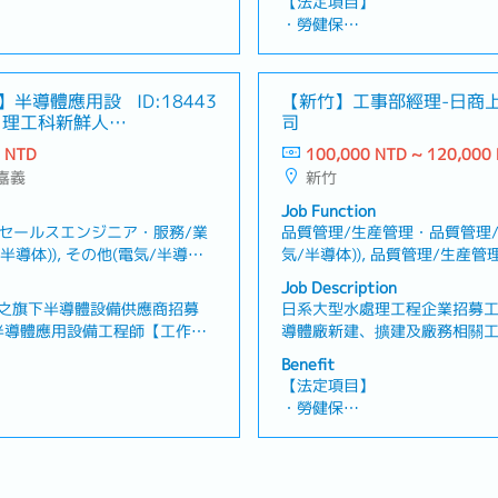
【法定項目】
時，進行檢查、原因確認及維
・勞健保
報告・確認客戶端設備需求及
・加班費
門及日本總公司・進行PLC、
假、喪假、生理假、產檢假、陪
・各種休假（特別休假、婚假
故障排除・前往台灣全區客戶
產假、產假、育嬰假）
雄】半導體應用設
ID:18443
【新竹】工事部經理-日商
力】・可累積半導體製造設備
・退休金
。理工科新鮮人
司
經驗。・公司提供國內、日本
供應商
工作經驗及相關資格獲得薪資
0 NTD
100,000 NTD ~ 120,000
【公司福利】
現，有機會成為集團儲備幹部
 嘉義
新竹
・年終獎金（合計平均2,5か
品／服務內容】・半導體製造
金
Job Function
裝、維護及技術支援服務
率
・員工團體保險、差旅平安保
/セールスエンジニア・服務/業
品質管理/生産管理・品質管理/
・員工健康檢查
導体)), その他(電気/半導体)
気/半導体)), 品質管理/生産
度、全薪病假
・員工旅遊
體)工程師, サービス/セール
ジニア(機械)), 設備建築/建設
Job Description
助、日語課程
・配發業務手機
師(エンジニア(機械)), その
品管理/ベンダー/購買/物流・
之旗下半導體設備供應商招募
日系大型水處理工程企業招募
任假等
・在職教育訓練
機械)工程師
】半導體應用設備工程師【工作內
導體廠新建、擴建及廠務相關
・伙食津貼
資料收集・機台問題分析與解
質、成本及風險管理外，亦需負
Benefit
書交涉、Demo支援・社內一般
人才培育。【工作內容】・負
【法定項目】
業務支援※可配合加班/輪班、
相關工程案件之執行與管理・
・勞健保
質、成本及風險管理・制定專
・加班費
協調業主、設計部門、採購部
假、喪假、生理假、產檢假、陪
・各種休假（特別休假、婚假
間的聯繫與合作・管理設備進
產假、產假、育嬰假）
程交付等相關作業・進行專案
・退休金