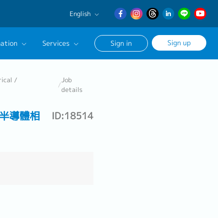
English
English
Sign up
ation
Services
Sign in
日本語
繁體中文
Our Career Advisor
ical /
Job
/
details
onsultation Service
本半導體相
ID:18514
age