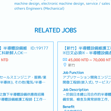
machine design
electronic machine design
service / sales
others Engineers (Mechanical)
RELATED JOBS
里】半導體設備維
ID:19177
【新竹】半導體設備維護工
工科新鮮人OK※
※日文必須※－半導體設備
商
0 NTD
45,000 NTD ~ 70,000 N
新竹
Job Function
/セールスエンジニア・服務/業
アプリケーション開発エンジニ
導体)), その他(電気/半導体)
開發工程師(嵌入式), サービ
體)工程師, サービス/セール
務/業務工程師(エンジニア(電気
Job Description
師(エンジニア(機械)), その
ルスエンジニア・服務/業務工程
之旗下半導體設備供應商招募
～於與日本總公司合作的半導
機械)工程師
】半導體設備維護工程師【工作內
備安裝、檢查及異常排除工作
、維修、保養・機台問題分析與
【工作內容】・於客戶端進行
Benefit
國內、海外設備業務支援
試・製作設備安裝及測試結果