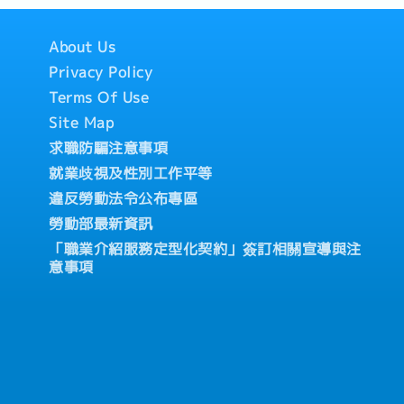
問題，進行原因分析並提出改
工作管理、職務分配及人力配
，推動團隊培育與發展・確保
About Us
 ※正職員工限定
保護及相關法規要求・定期彙
員工限定
Privacy Policy
險及改善情況・其他主管交辦
Terms Of Use
情況，公司會準備住處）
Site Map
求職防騙注意事項
就業歧視及性別工作平等
違反勞動法令公布專區
勞動部最新資訊
「職業介紹服務定型化契約」簽訂相關宣導與注
意事項