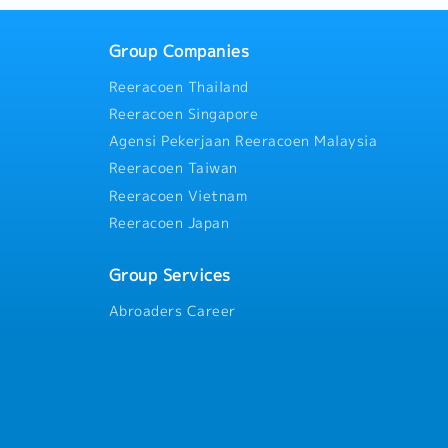
告製作・掌握工程現場發生之
善對策・負責工事部門成員之
【企業福利】
Group Companies
置・規劃並執行部門教育訓練
・年收約14個月，依業績而定
施工過程符合職業安全、環境
・人事評價（一年一次）※正職
Reeracoen Thailand
整並報告專案進度、問題、風
率
・交通費
事項
Reeracoen Singapore
・住宅津貼（常駐於客戶端的
度、全薪病假
・出差津貼：3000元
Agensi Pekerjaan Reeracoen Malaysia
助、日語課程
・伙食津貼：2300元
Reeracoen Taiwan
任假等
・三節禮金
Reeracoen Vietnam
・員工旅行
Reeracoen Japan
Group Services
Abroaders Career