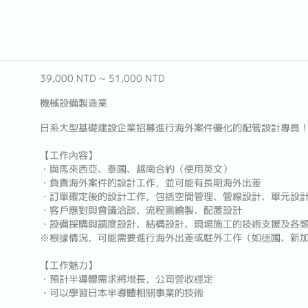
39,000 NTD ~ 51,000 NTD
機械設備製造業
日系大型基礎建設企業招募進行海外案件優化的配管設計專員
【工作內容】
・與馬來西亞、泰國、越南合約（使用英文）
・負責海外案件的設計工作，並可能有長期海外出差
・訂單確定後的設計工作，包括空間管理、管線設計、單元設
・客戶應對與會議洽談、流程圖繪製、配置設計
・設備採購與調度設計、結構設計、現場施工的技術支援及各
※根據情況，可能需要進行海外出差或駐外工作（如德國、新加
【工作魅力】
・預計半導體需求將增長，公司營收穩定
・可以學習日本半導體相關事業的技術