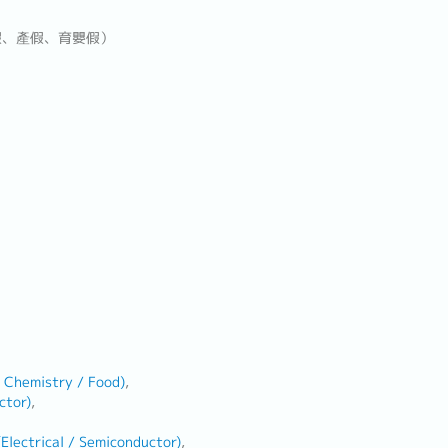
假、產假、育嬰假）
 Chemistry / Food)
ctor)
Electrical / Semiconductor)