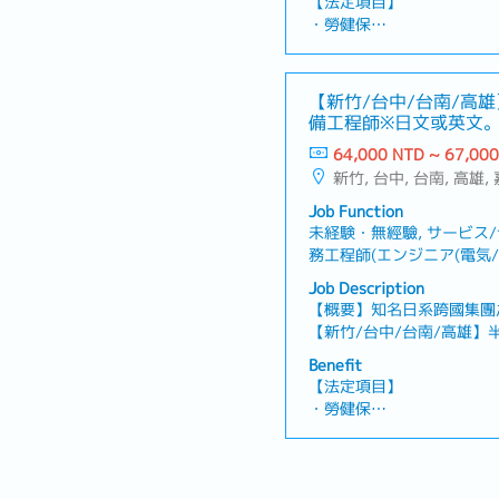
【法定項目】
・勞健保
・加班費
・各種休假（特別休假、婚
產假、產假、育嬰假）
【新竹/台中/台南/高
・退休金
備工程師※日文或英文
OK※－日系半導體設備
64,000 NTD ~ 67,00
【公司福利】
新竹, 台中, 台南, 高雄,
・ 一年三次獎金
・各項勤務津貼
Job Function
・優於勞基法的加班計算倍
未経験・無經驗, サービス
・定期健康檢查
務工程師(エンジニア(電気/半
・優於勞基法的特別休假制
エンジニア・其他(電機/半導
Job Description
・國內外培訓制度、學習補
スエンジニア・服務/業務工程
【概要】知名日系跨國集團
・提案獎金、久任獎金、久
他(機械)エンジニア・其他(
【新竹/台中/台南/高雄
容】・機台問題現象掌握及
Benefit
決・報告作成及整理、仕樣
【法定項目】
事務處理・國內、海外設備
・勞健保
需3休3輪班
・加班費
・各種休假（特別休假、婚
產假、產假、育嬰假）
・退休金