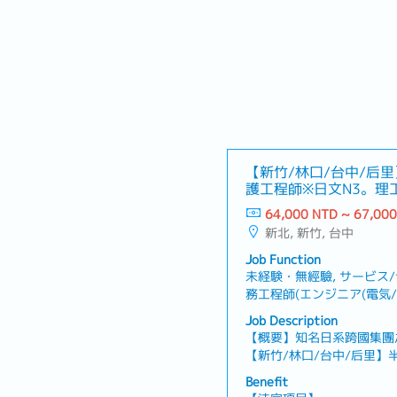
【新竹/林口/台中/后
護工程師※日文N3。理
－日系半導體設備供應
64,000 NTD ~ 67,00
新北, 新竹, 台中
Job Function
未経験・無經驗, サービス
務工程師(エンジニア(電気/半
エンジニア・其他(電機/半導
Job Description
スエンジニア・服務/業務工程
【概要】知名日系跨國集團
他(機械)エンジニア・其他(
【新竹/林口/台中/后里
容】・半導體設備機台裝設
Benefit
解決・社內一般事務處理・