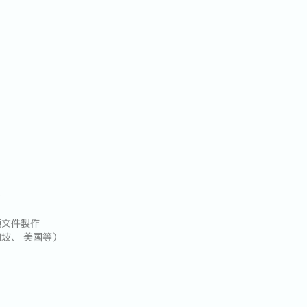
！
計
類文件製作
坡、 美國等）