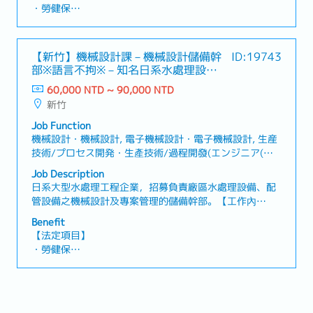
品質確認與管理・針對品質異常進行原因分析、制定矯正
・勞健保
措施及預防再發方案・追蹤品質問題的處理進度，並確認
・加班費
對工程交期的影響・與供應商、協力廠商及施工現場進行
・各種休假（特別休假、婚假、喪假、生理假、產檢假、
品質相關溝通與協調・執行現場檢查、產品檢驗及相關紀
陪產假、產假、育嬰假）
【新竹】機械設計課－機械設計儲備幹
ID:19743
錄確認・確認P&ID管線及儀表流程圖、配管圖、設備圖等
・退休金
部※語言不拘※－知名日系水處理設備
工程圖面・製作品質管理資料、檢驗紀錄及相關報告・定
製造商
期向日本總公司報告專案進度並進行資訊共享・其他主管
60,000 NTD ~ 90,000 NTD
【企業福利】
交辦事項
新竹
・年收約14個月，依業績而定 ※正職員工限定
・人事評價（一年一次）※正職員工限定
Job Function
・交通費
機械設計・機械設計, 電子機械設計・電子機械設計, 生産
・住宅津貼（常駐於客戶端的情況，公司會準備住處）
技術/プロセス開発・生產技術/過程開發(エンジニア(機
・出差津貼
械))
Job Description
・伙食津貼
日系大型水處理工程企業，招募負責廠區水處理設備、配
・三節禮金
管設備之機械設計及專案管理的儲備幹部。【工作內
・員工旅行
容】・負責廠區水處理設備、配管設備相關機械設計工
Benefit
作・審核工程師製作的設計圖面及施工圖面・使用
【法定項目】
AutoCAD進行圖面確認、修改及設計內容檢討・負責專案
・勞健保
時程、進度及品質管理・與客戶、協力廠商及施工廠商進
・加班費
行技術討論與協調・製作及審核技術文件、設計規範、報
・各種休假（特別休假、婚假、喪假、生理假、產檢假、
告等資料・分析設計問題並提出改善方案・負責所屬成員
陪產假、產假、育嬰假）
的技術指導、工作管理及人才培育・其他主管交辦事項
・退休金