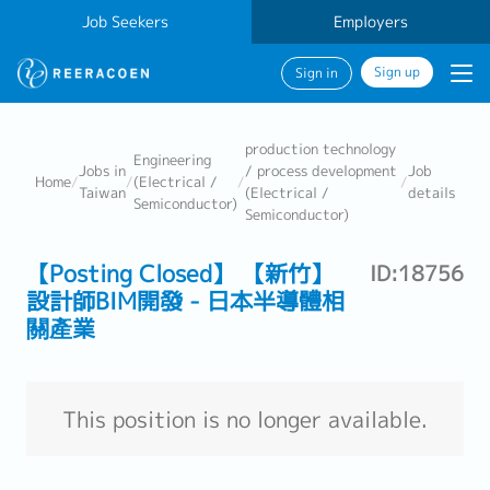
Job Seekers
Employers
Sign up
Sign in
production technology
Engineering
Jobs in
/ process development
Job
Home
/
/
(Electrical /
/
/
Taiwan
(Electrical /
details
Semiconductor)
Semiconductor)
【Posting Closed】 【新竹】
ID:18756
設計師BIM開發 - 日本半導體相
關產業
This position is no longer available.