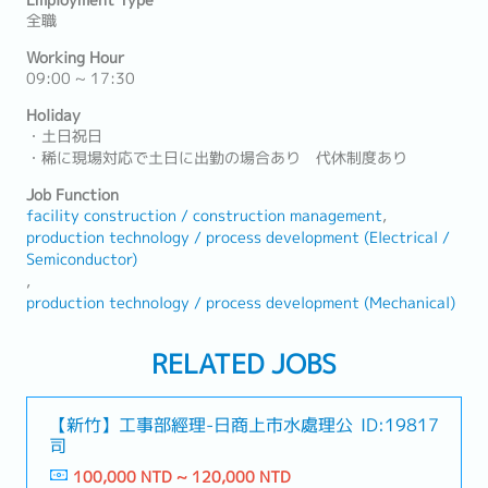
Employment Type
全職
Working Hour
09:00 ~ 17:30
Holiday
・土日祝日
・稀に現場対応で土日に出勤の場合あり 代休制度あり
Job Function
facility construction / construction management
production technology / process development (Electrical /
Semiconductor)
production technology / process development (Mechanical)
RELATED JOBS
【新竹】工事部經理-日商上市水處理公
ID:19817
司
100,000 NTD ~ 120,000 NTD