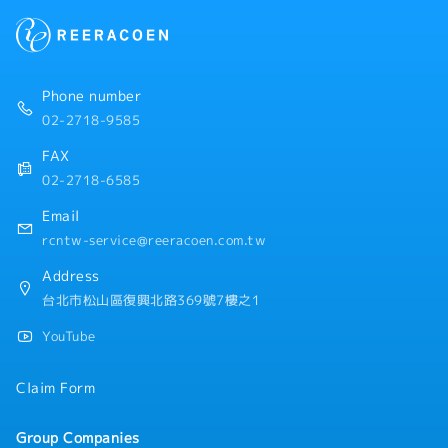
【企業福利】
・年收約14個月，依業績而定 ※正職員工限定
・人事評價（一年一次）※正職員工限定
・交通費
Phone number
・住宅津貼（常駐於客戶端的情況，公司會準備住處）
02-2718-9585
・出差津貼
・伙食津貼
FAX
・三節禮金
02-2718-6585
・員工旅行
Email
rcntw-service@reeracoen.com.tw
Address
台北市松山區復興北路369號7樓之1
YouTube
Claim Form
Group Companies