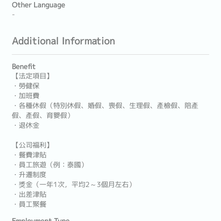
Other Language
-
Additional Information
Benefit
【法定項目】
・勞健保
・加班費
・各種休假（特別休假、婚假、喪假、生理假、產檢假、陪產
假、產假、育嬰假）
・退休金
【公司福利】
・餐費津貼
・員工旅遊（例：泰國）
・升遷制度
・獎金（一年1次，平均2～3個月左右）
・出差津貼
・員工聚餐