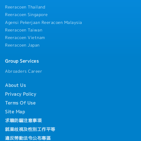
Reeracoen Thailand
Reeracoen Singapore
Agensi Pekerjaan Reeracoen Malaysia
Reeracoen Taiwan
Reeracoen Vietnam
Reeracoen Japan
Group Services
Abroaders Career
About Us
Privacy Policy
Terms Of Use
Site Map
求職防騙注意事項
就業歧視及性別工作平等
違反勞動法令公布專區