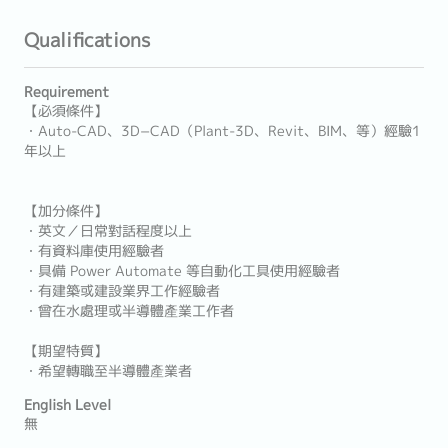
Qualifications
Requirement
【必須條件】
・Auto-CAD、3D−CAD（Plant-3D、Revit、BIM、等）經驗1
年以上
【加分條件】
・英文／日常對話程度以上
・有資料庫使用經驗者
・具備 Power Automate 等自動化工具使用經驗者
・有建築或建設業界工作經驗者
・曾在水處理或半導體產業工作者
【期望特質】
・希望轉職至半導體產業者
English Level
無