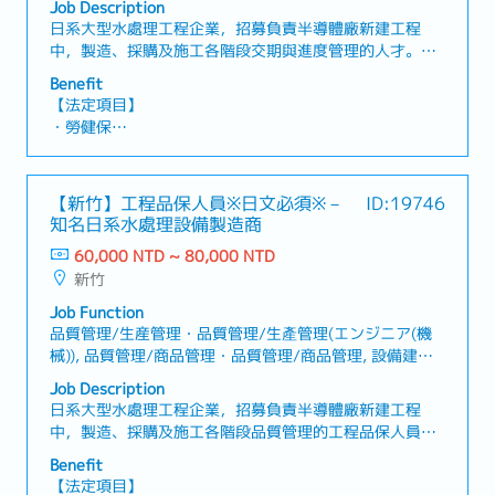
Job Description
・伙食津貼：2300元
日系大型水處理工程企業，招募負責半導體廠新建工程
・三節禮金
中，製造、採購及施工各階段交期與進度管理的人才。
・員工旅行
【工作內容】・負責新建工程專案於製造、採購及施工各
Benefit
階段的交期管理・確認及管理專案整體工程時程與執行進
【法定項目】
度・確認並協調材料、設備及施工相關時程・掌握交期延
・勞健保
誤或進度異常問題，確認原因並研擬因應方案・與供應
・加班費
商、協力廠商及施工現場進行進度相關聯繫與協調・依據
・各種休假（特別休假、婚假、喪假、生理假、產檢假、
新建工程專案需求，協助主管與在地供應商及施工現場進
陪產假、產假、育嬰假）
【新竹】工程品保人員※日文必須※－
ID:19746
行溝通・定期向日本總公司報告專案進度並進行資訊共
・退休金
知名日系水處理設備製造商
享・製作進度管理表、會議資料及相關報告・與公司內部
相關部門共享資訊並進行業務協調・其他主管交辦事項
60,000 NTD ~ 80,000 NTD
【企業福利】
新竹
・年收約14個月，依業績而定 ※正職員工限定
・人事評價（一年一次）※正職員工限定
Job Function
・交通費
品質管理/生産管理・品質管理/生產管理(エンジニア(機
・住宅津貼（常駐於客戶端的情況，公司會準備住處）
械)), 品質管理/商品管理・品質管理/商品管理, 設備建築/
・出差津貼：3000元
建設管理・設備建築/建設管理
Job Description
・伙食津貼：2300元
日系大型水處理工程企業，招募負責半導體廠新建工程
・三節禮金
中，製造、採購及施工各階段品質管理的工程品保人員。
・員工旅行
【工作內容】・負責新建工程專案於製造、採購及施工階
Benefit
段的品質管理・依據工程規範、品質標準及檢驗項目進行
【法定項目】