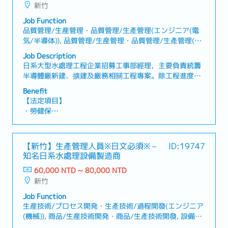
新竹
Job Function
品質管理/生産管理・品質管理/生產管理(エンジニア(電
気/半導体)), 品質管理/生産管理・品質管理/生產管理(エ
ンジニア(機械)), 設備建築/建設管理・設備建築/建設管
Job Description
理, 製品管理/ベンダー/購買/物流・產品管理/供應商/採
日系大型水處理工程企業招募工事部經理，主要負責統籌
購/物流
半導體廠新建、擴建及廠務相關工程專案。除工程進度、
品質、成本及風險管理外，亦需負責10人以上團隊之管理
Benefit
與人才培育。【工作內容】・負責半導體廠新建、擴建及
【法定項目】
廠務相關工程案件之執行與管理・統籌建廠專案之工程進
・勞健保
度、品質、成本及風險管理・制定專案時程並進行整體進
・加班費
度控管・協調業主、設計部門、採購部門、施工廠商及設
・各種休假（特別休假、婚假、喪假、生理假、產檢假、
備供應商之間的聯繫與合作・管理設備進場、施工、試運
陪產假、產假、育嬰假）
【新竹】生產管理人員※日文必須※－
ID:19747
轉、驗收及工程交付等相關作業・進行專案成本分析、預
・退休金
知名日系水處理設備製造商
算管理及專案報告製作・掌握工程現場發生之問題，進行
原因分析並提出改善對策・負責工事部門成員之工作管
60,000 NTD ~ 80,000 NTD
【企業福利】
理、職務分配及人力配置・規劃並執行部門教育訓練，推
新竹
・年收約14個月，依業績而定 ※正職員工限定
動團隊培育與發展・確保施工過程符合職業安全、環境保
・人事評價（一年一次）※正職員工限定
Job Function
護及相關法規要求・定期彙整並報告專案進度、問題、風
・交通費
生産技術/プロセス開発・生產技術/過程開發(エンジニア
險及改善情況・其他主管交辦事項
・住宅津貼（常駐於客戶端的情況，公司會準備住處）
(機械)), 商品/生産技術開発・商品/生產技術開發, 設備建
・出差津貼：3000元
築/建設管理・設備建築/建設管理