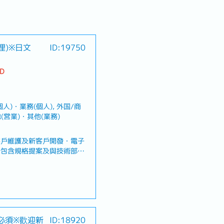
理)※日文
ID:19750
TD
個人)・業務(個人), 外国/商
(営業)・其他(業務)
客戶維護及新客戶開發・電子
（包含規格提案及與技術部門
品選型，並提供問題解決方
及合約簽訂・與公司內部相關
切合作與協調
、喪假、生理假、產檢假、陪
必須※歡迎新
ID:18920