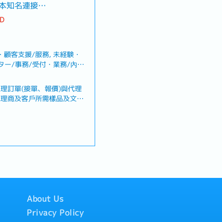
本知名連接器
TD
券
顧客支援/服務, 未経験・
其他技術津貼、交通津貼
ター/事務/受付・業務/內
部訓練、年度教育訓練
理訂單(接單、報價)與代理
代理商及客戶所需樣品及文
認相關問題需求。・保持與客
，電話及e-mail回覆並確
務人員控管出貨，並處理出貨
廠生產及協調出貨進度，並隨
處理銷售業務相關作業。・其
、喪假、生理假、產檢假、陪
人數】52名
About Us
/年) *視公司業績目標達成
效及整體業績達成情況，有所
Privacy Policy