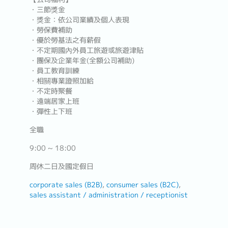
・三節獎金
・獎金：依公司業績及個人表現
・勞保費補助
・優於勞基法之有薪假
・不定期國內外員工旅遊或旅遊津貼
・團保及企業年金(全額公司補助)
・員工教育訓練
・相關專業證照加給
・不定時聚餐
・遠端居家上班
・彈性上下班
全職
9:00 ~ 18:00
周休二日及國定假日
corporate sales (B2B)
consumer sales (B2C)
sales assistant / administration / receptionist