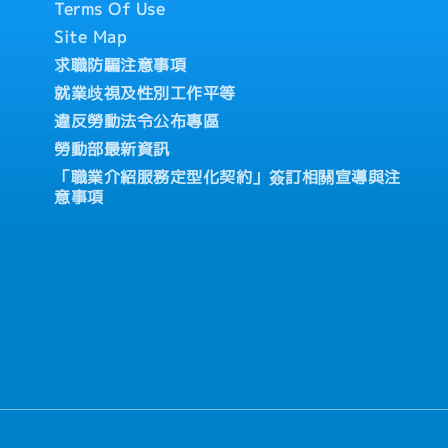
Terms Of Use
內部教育訓練與外部專業機構
Site Map
工作表現，具調薪機會
求職防騙注意事項
就業歧視及性別工作平等
違反勞動法令公布專區
勞動部最新資訊
通管道及人性化管理制度
「職業介紹服務定型化契約」簽訂相關宣導與注
意事項
利)