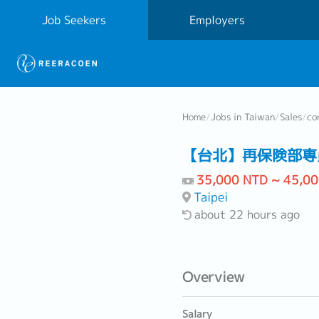
Job Seekers
Employers
Home
/
Jobs in Taiwan
/
Sales
/
co
【台北】再保険部専
35,000 NTD ~ 45,0
Taipei
about 22 hours ago
Overview
Salary