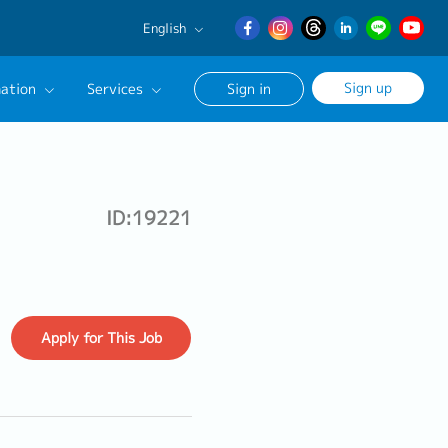
English
English
Sign up
ation
Services
Sign in
日本語
繁體中文
Our Career Advisor
onsultation Service
ID:19221
age
Apply
for This Job