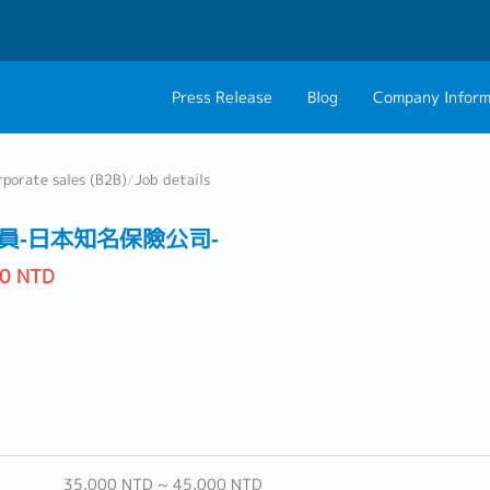
Press Release
Blog
Company Inform
About Us
Contact 
rporate sales (B2B)
/
Job details
Philosophy
Career C
員‐日本知名保險公司‐
Group CEO Mess
00 NTD
35,000 NTD ~ 45,000 NTD