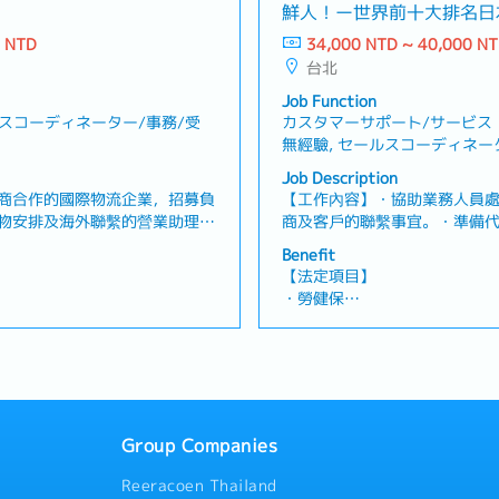
・退休金
鮮人！ー世界前十大排名日
大廠
0 NTD
34,000 NTD ~ 40,000 N
公司營運績效及個人績效發放
【公司福利】
台北
・年終獎金 (約1.5個月)
・勞動/中秋/春節禮金
Job Function
・中秋禮券/春節禮券/生日禮
ルスコーディネーター/事務/受
カスタマーサポート/サービス・
・英日語言津貼、效率津貼、
無經驗, セールスコーディネー
・日文語言進修、自主專業外
勤/窗口
Job Description
・結婚禮券、住院慰問禮券
商合作的國際物流企業，招募負
【工作內容】・協助業務人員處
・健康檢查
物安排及海外聯繫的營業助理～
商及客戶的聯繫事宜。・準備
員及客戶經理處理日常業務・處
件，電話及e-mail回覆並確
Benefit
作業・回覆既有客戶的需求・處
戶、代理商及海外各據點間之聯繫
【法定項目】
・以Email為主與海外代理商
認及調整交貨日期。・協助業
・勞健保
理客戶信用額度・建立及維護新
相關文件作業。・負責追蹤工
・加班費
司內部相關部門聯繫並確認作業
時掌控進度。・協助業務人員
假、喪假、生理假、產檢假、陪
・各種休假（特別休假、婚假
外代理商聯繫，累積國際貿易及
他主管及業務交辦事項。【組織
產假、產假、育嬰假）
服務內容】・國際物流服務・空
・退休金
進出口相關服務
【公司福利】
Group Companies
・ 年度獎金 (夏季及冬季，2次
獎金發放。職務類別，個人績
Reeracoen Thailand