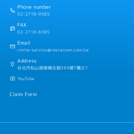
・社會保險(健康保險、雇
險)
Phone number
02-2718-9585
＜公司福利＞
・年終獎金
FAX
・業務津貼
02-2718-6585
・伙食津貼
・特別津貼
Email
・員工旅遊
rcntw-service@reeracoen.com.tw
・尾牙
・健康檢查
Address
※上述月薪已包含業務・伙
台北市松山區復興北路369號7樓之1
YouTube
Claim Form