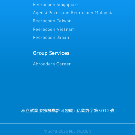
用保險、勞災保險、厚生年金保
不同。過往平均約2個月以上。
Reeracoen Singapore
・完備的教育訓練制度 (公司
研修，並提供自我進修機會)
Agensi Pekerjaan Reeracoen Malaysia
・人事考評 (1次/年) *根據
Reeracoen Taiwan
・外語學習補助
Reeracoen Vietnam
・員工旅遊
・員工健康檢查
Reeracoen Japan
・交通津貼
・重視每位員工發展的多元溝
Group Services
・部門定期聚餐補助金
・婚喪喜慶補助
Abroaders Career
食・特別津貼。
・員工提案改善獎金
・三節獎金 (春節.端午.中秋)
・生日禮金
(工讀生及約聘人員非比照正職福
私立就業服務機構許可證號: 私業許字第3012號
© 2018-2026 REERACOEN