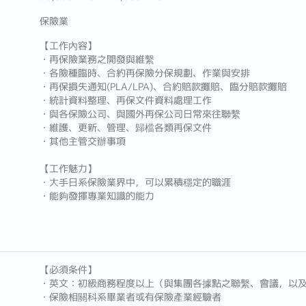
保險業
【工作內容】
・再保險業務之開發與維繫
・各險種臨時、合約再保險分保規劃、作業與安排
・再保損失通知(PLA/LPA)、合約賠款攤賠、臨分賠款攤賠
・統計資料整理、再保文件資料處理工作
・與各保險公司、與國外再保公司日常來往聯繫
・維護、更新、管理、歸檔各類再保文件
・其他主管交辦事項
【工作魅力】
・大手日系保險業界中，可以累積穩定的職涯
・能夠發揮專業知識的能力
【必須条件】
・英文：初級商務程度以上（與集團各據點之聯繫、會議，以
・保險相關科系畢業者或有保險產業經驗者