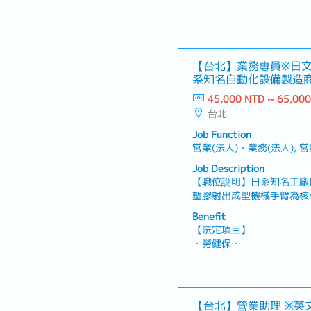
【台北】業務專員※日文
系知名自動化設備製造商
45,000 NTD ~ 65,00
台北
Job Function
営業(法人)・業務(法人), 
Job Description
【職位說明】日系知名工廠
塑膠射出成型機械手臂為核
【工作內容】・維護既有客
Benefit
用休眠客戶名單等資源，開
【法定項目】
適合的產品方案・製作報價
・勞健保
拜訪客戶並進行業務洽談【
・加班費
主要客戶產業：電子相關、
・各種休假（特別休假、婚
品／雜貨相關產業
產假、產假、育嬰假）
・退休金
【台北】營業助理 ※英