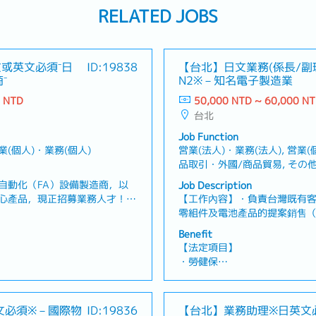
RELATED JOBS
或英文必須⁻日
ID:19838
【台北】日文業務(係長/副
⁻
N2※－知名電子製造業
0 NTD
50,000 NTD ~ 60,000 N
台北
Job Function
営業(個人)・業務(個人)
営業(法人)・業務(法人), 営業(
品取引・外國/商品貿易, その他
自動化（FA）設備製造商，以
Job Description
心產品，現正招募業務人才！
【工作內容】・負責台灣既有
戶關係，並進行提案型業務・運
零組件及電池產品的提案銷售
發新客戶・依據客戶需求提出最
協調）・根據客戶需求進行產
Benefit
單・管理產品交期及出貨時程・
案・負責報價製作、價格協商
【法定項目】
補充資訊】・提供公司公務車・
部門（研發、品質、生產）密
・勞健保
醫療產業、容器製造相關、日用
假、喪假、生理假、產檢假、陪
・加班費
・各種休假（特別休假、婚假
產假、產假、育嬰假）
文必須※－國際物
ID:19836
【台北】業務助理※日英文