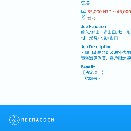
流業
【公司福利】
35,000 NTD ~ 45,00
・獎金：約1.5個月～※依
台北
・伙食費
・交通津貼
Job Function
輸入/輸出・進出口, セー
付・業務/內勤/窗口
Job Description
～與日本總公司及海外代理
責空海運詢價、客戶指定貨
【工作內容】・協助業務人
Benefit
理客戶指定貨物及出貨相關
【法定項目】
理空運及海運詢價、報價作業
・勞健保
進行聯繫及協調・建立及管
・加班費
客戶資料與相關紀錄・與公
・各種休假（特別休假、婚
進度【魅力】・可透過與海
產假、產假、育嬰假）
空海運實務知識。【產品／
・退休金
運及海運服務・貨物運輸及
【公司福利】
＜法定＞
※依照日本法律規定