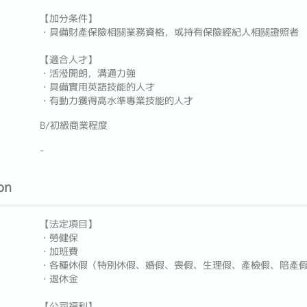
【加分条件】
・具備財產保險相關業務資格，或持有保險經紀人相關證照者
【適合人才】
・活潑開朗，溝通力強
・具備實用英語技能的人才
・有動力獲得高水準專業技能的人才
B/初級商業程度
-
on
【法定項目】
・勞健保
・加班費
・各種休假（特別休假、婚假、喪假、生理假、產檢假、陪產
・退休金
【公司福利】