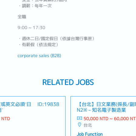
・調薪：每年一次
全職
9:00 ~ 17:30
・週休二日/國定假日（依據台灣行事曆）
・有薪假（依法規定）
corporate sales (B2B)
RELATED JOBS
或英文必須⁻日
ID:19838
【台北】日文業務(係長/副
⁻
N2※－知名電子製造業
0 NTD
50,000 NTD ~ 60,000 N
台北
Job Function