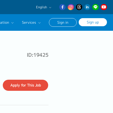
English
English
Sign up
ation
Services
Sign in
日本語
繁體中文
Our Career Advisor
onsultation Service
ID:19425
age
Apply
for This Job