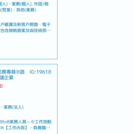
個人)・業務(個人), 外国/商
(営業)・其他(業務)
客戶維護及新客戶開發・電子
（包含規格提案及與技術部門
品選型，並提供問題解決方
及合約簽訂・與公司內部相關
切合作與協調
、喪假、生理假、產檢假、陪
業務專員※語
ID:19618
儲企業
TD
券
・業務(法人)
其他技術津貼、交通津貼
部訓練、年度教育訓練
BtoB業務人員～※工作地點
※【工作內容】・負責國際
及庫存管理等整體物流服務業