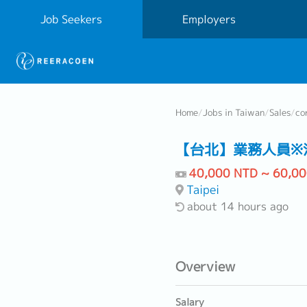
Job Seekers
Employers
Home
/
Jobs in Taiwan
/
Sales
/
co
【台北】業務人員※
40,000 NTD ~ 60,0
Taipei
about 14 hours ago
Overview
Salary