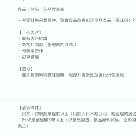
食品・飲品・菸品製造業
～主要針對台灣客戶，負責食品改良劑及食品產品（調味料）
【工作內容】
・既有客戶維護
・新客戶開發（整體的約20％）
・報價單製作
・訂單管理
【魅力】
・能夠長期累積職涯經驗，能提升專業性並強化銷售技能！
【必須條件】
・日文：初級商業程度以上（用於與日本總公司、總經理的溝
・BtoB業務經驗3年以上（以食品製造、食品原料貿易、添加
為主）