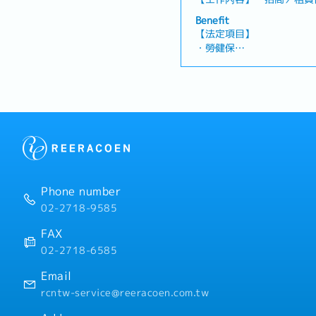
立・提供商辦大樓內企業承
Benefit
協力廠商履約成效及業務執
【法定項目】
執行・管理團隊人員及工作
・勞健保
應對,跨部門溝通・支援公
・加班費
管・新建規劃案專案協助・
・各種休假(特別休假、婚
訊】・工作地點會調動( 目
產假、產假、育嬰假)
日本總部研修一週
・退休金
【企業福利】
・績效獎金 (1年2次發放，基
・人事考核、調薪制度 (1年
・員工健康檢查 (1年1次)
・新任到職即享有每半年3
Phone number
・額外支付證照津貼
02-2718-9585
・證照課程訓練費用補助 (
・迎新會、慶生會、部門聚
FAX
・免費零食無限供應、免費
02-2718-6585
・員工國內旅遊、家庭日
Email
rcntw-service@reeracoen.com.tw