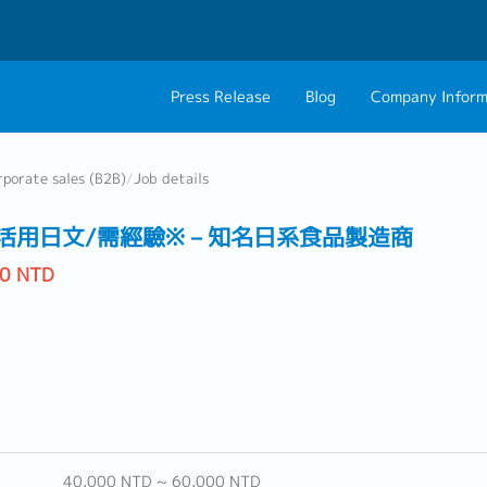
Press Release
Blog
Company Inform
About Us
Contact 
rporate sales (B2B)
/
Job details
Philosophy
Career C
活用日文/需經驗※－知名日系食品製造商
Group CEO Mess
00 NTD
40,000 NTD ~ 60,000 NTD