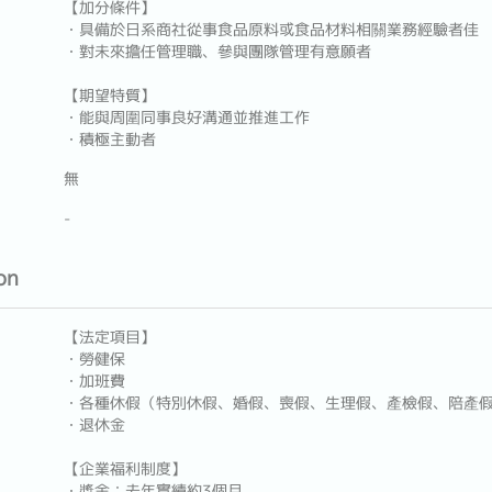
【加分條件】
・具備於日系商社從事食品原料或食品材料相關業務經驗者佳
・對未來擔任管理職、參與團隊管理有意願者
【期望特質】
・能與周圍同事良好溝通並推進工作
・積極主動者
無
-
on
【法定項目】
・勞健保
・加班費
・各種休假（特別休假、婚假、喪假、生理假、產檢假、陪產
・退休金
【企業福利制度】
・獎金：去年實績約3個月