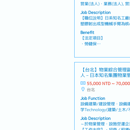
営業(法人)・業務(法人), 
Job Description
【職位說明】日系知名工廠
塑膠射出成型機械手臂為核
【工作內容】・維護既有客
Benefit
用休眠客戶名單等資源，開
【法定項目】
適合的產品方案・製作報價
・勞健保
拜訪客戶並進行業務洽談【
・加班費
主要客戶產業：電子相關、
・各種休假（特別休假、婚
品／雜貨相關產業
產假、產假、育嬰假）
・退休金
【台北】物業綜合管理
人－日本知名集團物業
【公司福利】
55,000 NTD ~ 70,00
・獎金：約1.5個月～※依
台北
・伙食費
・交通津貼
Job Function
設備建築/建設管理・設備建
学Technology(建築/土木
人), 営業(個人)・業務(個人
Job Description
～於物業管理・設施營運企
【工作內容】・招商／租賃