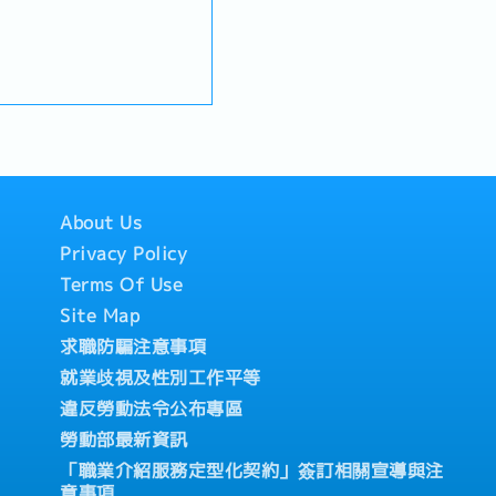
關係※主要以新客戶開發為
安排拜訪行程並進行業務提
合的物流解決方案
假、生理假、產檢假、陪產
規定決定
About Us
Privacy Policy
Terms Of Use
Site Map
求職防騙注意事項
就業歧視及性別工作平等
違反勞動法令公布專區
勞動部最新資訊
「職業介紹服務定型化契約」簽訂相關宣導與注
意事項