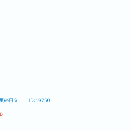
理)※日文
ID:19750
TD