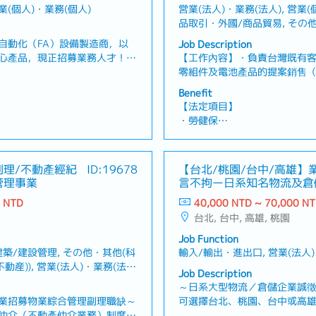
営業(個人)・業務(個人)
営業(法人)・業務(法人), 営業(
品取引・外國/商品貿易, その他
自動化（FA）設備製造商，以
Job Description
心產品，現正招募業務人才！
【工作內容】・負責台灣既有
戶關係，並進行提案型業務・運
零組件及電池產品的提案銷售
發新客戶・依據客戶需求提出最
協調）・根據客戶需求進行產
Benefit
單・管理產品交期及出貨時程・
案・負責報價製作、價格協商
【法定項目】
補充資訊】・提供公司公務車・
部門（研發、品質、生產）密
・勞健保
醫療產業、容器製造相關、日用
假、喪假、生理假、產檢假、陪
・加班費
・各種休假（特別休假、婚假
產假、產假、育嬰假）
副理/不動產經紀
ID:19678
【台北/桃園/台中/高雄】
・退休金
管理事業
言不拘ー日系知名物流及倉
0 NTD
40,000 NTD ~ 70,000 N
公司營運績效及個人績效發放
【公司福利】
台北, 台中, 高雄, 桃園
・年終獎金 (約1.5個月)
・勞動/中秋/春節禮金
Job Function
・中秋禮券/春節禮券/生日禮
築/建設管理, その他・其他(科
輸入/輸出・進出口, 営業(法人)
・英日語言津貼、效率津貼、
/不動産)), 営業(法人)・業務(法
Job Description
・日文語言進修、自主專業外
), その他(営業)・其他(業務)
～日系大型物流／倉儲企業誠徵
・結婚禮券、住院慰問禮券
業招募物業綜合管理副理職缺～
可選擇台北、桃園、台中或高雄
・健康檢查
仲介（不動產仲介業務）制度建
進出口、國內運輸、倉儲管理